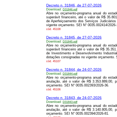
Decreto n. 31846, de 27-07-2026
Download:
D31846.pdf
Abre no orçamento-programa anual do estado
superávit financeiro, até o valor de R$ 35.8
de Aperfeiçoamento dos Serviços Judiciários
vigente orçamento. SEI N° 0035.002414/2026-
cód.
45108
Decreto n. 31845, de 27-07-2026
Download:
D31845.pdf
Abre no orçamento-programa anual do estado
superávit financeiro até o valor de R$ 35.35
de Investimento e Desenvolvimento Industria
dotações consignadas no vigente orçamento. 
cód.
45107
Decreto n. 31844, de 24-07-2026
Download:
D31844.pdf
Abre no orçamento-programa anual do estado
anulação, até o valor de R$ 3.353.889,00, 
orçamento. SEI N° 0035.002393/2026-36.
cód.
45106
Decreto n. 31843, de 24-07-2026
Download:
D31843.pdf
Abre no orçamento-programa anual do estado
anulação, até o valor de R$ 3.140.805,00, 
orçamento. SEI N° 0035.002394/2026-81.