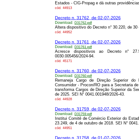
Estados - CIG-Propag e dá outras providência
cód.
44913
Decreto n. 31762, de 02-07-2026
Download:
D31762.pdf
Altera dispositivo do Decreto n° 30.220, de 30
cód.
44952
Decreto n. 31761, de 02-07-2026
Download:
D31761.pdf
Acresce dispositivos ao Decreto n° 2
0030.005456/2024-94.
cód.
45171
Decreto n. 31760, de 02-07-2026
Download:
D31760.pdf
Remaneja Cargo de Direção Superior do 
Consumidor - Procon/RO para a Secretaria d
transforma Cargos de Direção Superior da Sed
de 2025. SEI N° 0041.001948/2026-43.
cód.
44928
Decreto n. 31759, de 02-07-2026
Download:
D31759.pdf
Institui Comitê de Comércio Exterior do Est
23.249, de 4 de outubro de 2018. SEI N° 0041
cód.
44951
Decreto n. 31758, de 01-07-2026