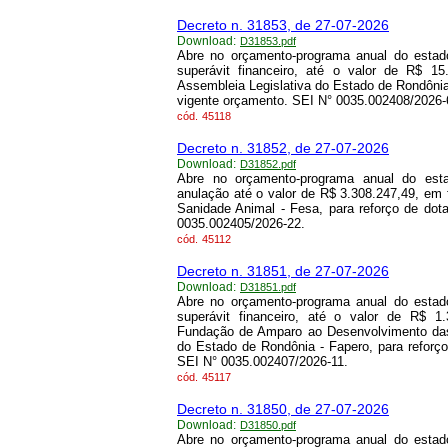
Decreto n. 31853, de 27-07-2026
Download:
D31853.pdf
Abre no orçamento-programa anual do estado
superávit financeiro, até o valor de R$ 1
Assembleia Legislativa do Estado de Rondônia
vigente orçamento. SEI N° 0035.002408/2026-
cód.
45118
Decreto n. 31852, de 27-07-2026
Download:
D31852.pdf
Abre no orçamento-programa anual do esta
anulação até o valor de R$ 3.308.247,49, em
Sanidade Animal - Fesa, para reforço de do
0035.002405/2026-22.
cód.
45112
Decreto n. 31851, de 27-07-2026
Download:
D31851.pdf
Abre no orçamento-programa anual do estado
superávit financeiro, até o valor de R$ 1
Fundação de Amparo ao Desenvolvimento das
do Estado de Rondônia - Fapero, para reforç
SEI N° 0035.002407/2026-11.
cód.
45117
Decreto n. 31850, de 27-07-2026
Download:
D31850.pdf
Abre no orçamento-programa anual do estado