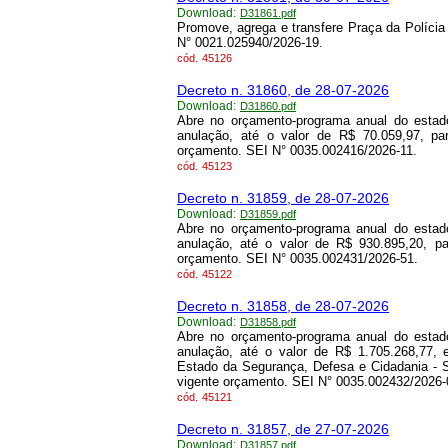
Download:
D31861.pdf
Promove, agrega e transfere Praça da Polícia 
N° 0021.025940/2026-19.
cód.
45126
Decreto n. 31860, de 28-07-2026
Download:
D31860.pdf
Abre no orçamento-programa anual do estado
anulação, até o valor de R$ 70.059,97, pa
orçamento. SEI N° 0035.002416/2026-11.
cód.
45123
Decreto n. 31859, de 28-07-2026
Download:
D31859.pdf
Abre no orçamento-programa anual do estado
anulação, até o valor de R$ 930.895,20, p
orçamento. SEI N° 0035.002431/2026-51.
cód.
45122
Decreto n. 31858, de 28-07-2026
Download:
D31858.pdf
Abre no orçamento-programa anual do estado
anulação, até o valor de R$ 1.705.268,77, 
Estado da Segurança, Defesa e Cidadania - 
vigente orçamento. SEI N° 0035.002432/2026-
cód.
45121
Decreto n. 31857, de 27-07-2026
Download:
D31857.pdf