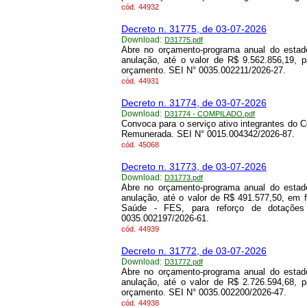
cód.
44932
Decreto n. 31775, de 03-07-2026
Download:
D31775.pdf
Abre no orçamento-programa anual do estado
anulação, até o valor de R$ 9.562.856,19, 
orçamento. SEI N° 0035.002211/2026-27.
cód.
44931
Decreto n. 31774, de 03-07-2026
Download:
D31774 - COMPILADO.pdf
Convoca para o serviço ativo integrantes do C
Remunerada. SEI N° 0015.004342/2026-87.
cód.
45068
Decreto n. 31773, de 03-07-2026
Download:
D31773.pdf
Abre no orçamento-programa anual do estado
anulação, até o valor de R$ 491.577,50, em 
Saúde - FES, para reforço de dotações
0035.002197/2026-61.
cód.
44939
Decreto n. 31772, de 03-07-2026
Download:
D31772.pdf
Abre no orçamento-programa anual do estado
anulação, até o valor de R$ 2.726.594,68, 
orçamento. SEI N° 0035.002200/2026-47.
cód.
44938