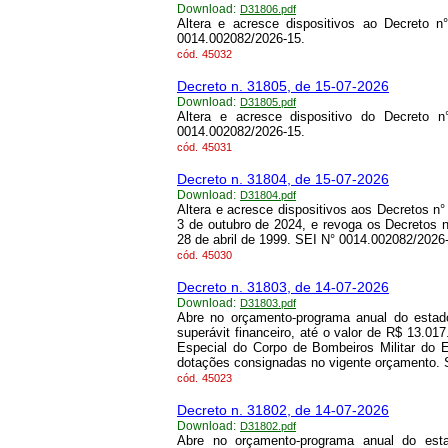
Download:
D31806.pdf
Altera e acresce dispositivos ao Decreto
0014.002082/2026-15.
cód.
45032
Decreto n. 31805, de 15-07-2026
Download:
D31805.pdf
Altera e acresce dispositivo do Decreto 
0014.002082/2026-15.
cód.
45031
Decreto n. 31804, de 15-07-2026
Download:
D31804.pdf
Altera e acresce dispositivos aos Decretos n°
3 de outubro de 2024, e revoga os Decretos n
28 de abril de 1999. SEI N° 0014.002082/2026
cód.
45030
Decreto n. 31803, de 14-07-2026
Download:
D31803.pdf
Abre no orçamento-programa anual do estado
superávit financeiro, até o valor de R$ 13.0
Especial do Corpo de Bombeiros Militar do 
dotações consignadas no vigente orçamento. 
cód.
45023
Decreto n. 31802, de 14-07-2026
Download:
D31802.pdf
Abre no orçamento-programa anual do esta