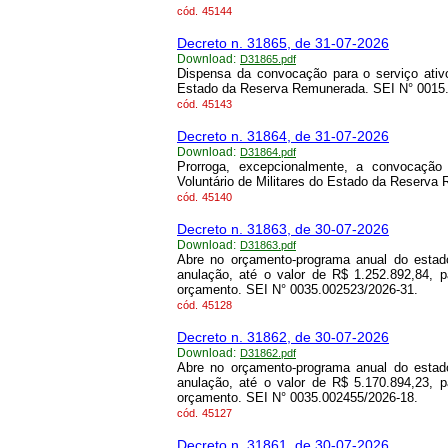
cód.
45144
Decreto n. 31865, de 31-07-2026
Download:
D31865.pdf
Dispensa da convocação para o serviço ativo
Estado da Reserva Remunerada. SEI N° 0015
cód.
45143
Decreto n. 31864, de 31-07-2026
Download:
D31864.pdf
Prorroga, excepcionalmente, a convocação
Voluntário de Militares do Estado da Reserv
cód.
45140
Decreto n. 31863, de 30-07-2026
Download:
D31863.pdf
Abre no orçamento-programa anual do estado
anulação, até o valor de R$ 1.252.892,84, 
orçamento. SEI N° 0035.002523/2026-31.
cód.
45128
Decreto n. 31862, de 30-07-2026
Download:
D31862.pdf
Abre no orçamento-programa anual do estado
anulação, até o valor de R$ 5.170.894,23, 
orçamento. SEI N° 0035.002455/2026-18.
cód.
45127
Decreto n. 31861, de 30-07-2026