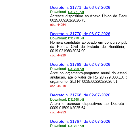
Decreto n. 31771, de 03-07-2026
Download:
D31771.pdf
Acresce dispositivo ao Anexo Único do Decr
0015.009261/2026-73.
cód.
44954
Decreto n. 31770, de 03-07-2026
Download:
D31770.pdf
Nomeia candidato aprovado em concurso públ
da Polícia Civil do Estado de Rondônia,
0019.021960/2024-90.
cód.
44929
Decreto n. 31769, de 02-07-2026
Download:
D31769.pdf
Abre no orçamento-programa anual do estado
anulação, até o valor de R$ 20.779.033,10, 
orçamento. SEI N° 0035.002203/2026-81.
cód.
44918
Decreto n. 31768, de 02-07-2026
Download:
D31768.pdf
Altera e acresce dispositivos ao Decret
0009.015091/2025-64.
cód.
44953
Decreto n. 31767, de 02-07-2026
Download:
D31767.pdf