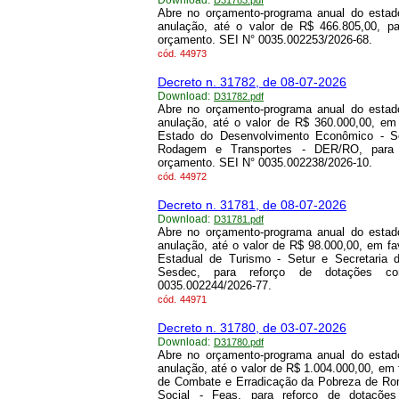
Download:
D31783.pdf
Abre no orçamento-programa anual do estado
anulação, até o valor de R$ 466.805,00, p
orçamento. SEI N° 0035.002253/2026-68.
cód.
44973
Decreto n. 31782, de 08-07-2026
Download:
D31782.pdf
Abre no orçamento-programa anual do estado
anulação, até o valor de R$ 360.000,00, em
Estado do Desenvolvimento Econômico - S
Rodagem e Transportes - DER/RO, para r
orçamento. SEI N° 0035.002238/2026-10.
cód.
44972
Decreto n. 31781, de 08-07-2026
Download:
D31781.pdf
Abre no orçamento-programa anual do estado
anulação, até o valor de R$ 98.000,00, em f
Estadual de Turismo - Setur e Secretaria
Sesdec, para reforço de dotações co
0035.002244/2026-77.
cód.
44971
Decreto n. 31780, de 03-07-2026
Download:
D31780.pdf
Abre no orçamento-programa anual do estado
anulação, até o valor de R$ 1.004.000,00, em
de Combate e Erradicação da Pobreza de Ron
Social - Feas, para reforço de dotaçõe