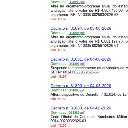
Download:
D31895.pdf
Abre no orçamento-programa anual do estado
anulação, até o valor de R$ 4.987.495,00, 
orçamento. SEI N° 0035.002583/2026-53.
cód.
45169
Decreto n. 31894, de 05-08-2026
Download:
D31894.pdf
Abre no orçamento-programa anual do estado
anulação, até o valor de R$ 6.061.197,73, 
orçamento. SEI N° 0035.002567/2026-61.
cód.
45168
Decreto n. 31891, de 04-08-2026
Download:
D31891.pdf
Suspende temporariamente as atividades da 
SEI N° 0014.002220/2026-66.
cód.
45157
Decreto n. 31890, de 04-08-2026
Download:
D31890.pdf
Altera dispositivo do Decreto n° 31.814, de 1
cód.
45156
Decreto n. 31889, de 04-08-2026
Download:
D31889.pdf
Cede Oficial do Corpo de Bombeiros Milita
0014.002093/2026-03.
cód.
45155