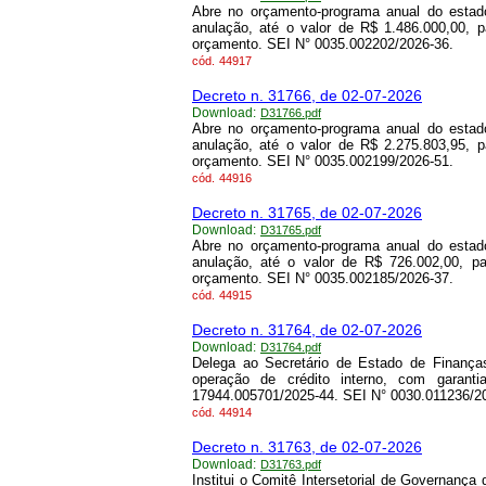
Abre no orçamento-programa anual do estado
anulação, até o valor de R$ 1.486.000,00, 
orçamento. SEI N° 0035.002202/2026-36.
cód.
44917
Decreto n. 31766, de 02-07-2026
Download:
D31766.pdf
Abre no orçamento-programa anual do estado
anulação, até o valor de R$ 2.275.803,95, 
orçamento. SEI N° 0035.002199/2026-51.
cód.
44916
Decreto n. 31765, de 02-07-2026
Download:
D31765.pdf
Abre no orçamento-programa anual do estado
anulação, até o valor de R$ 726.002,00, p
orçamento. SEI N° 0035.002185/2026-37.
cód.
44915
Decreto n. 31764, de 02-07-2026
Download:
D31764.pdf
Delega ao Secretário de Estado de Finança
operação de crédito interno, com garant
17944.005701/2025-44. SEI N° 0030.011236/2
cód.
44914
Decreto n. 31763, de 02-07-2026
Download:
D31763.pdf
Institui o Comitê Intersetorial de Governan