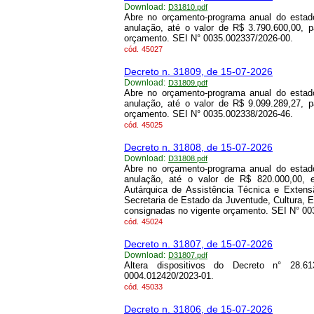
Download:
D31810.pdf
Abre no orçamento-programa anual do estado
anulação, até o valor de R$ 3.790.600,00, 
orçamento. SEI N° 0035.002337/2026-00.
cód.
45027
Decreto n. 31809, de 15-07-2026
Download:
D31809.pdf
Abre no orçamento-programa anual do estado
anulação, até o valor de R$ 9.099.289,27, 
orçamento. SEI N° 0035.002338/2026-46.
cód.
45025
Decreto n. 31808, de 15-07-2026
Download:
D31808.pdf
Abre no orçamento-programa anual do estado
anulação, até o valor de R$ 820.000,00, 
Autárquica de Assistência Técnica e Exten
Secretaria de Estado da Juventude, Cultura, E
consignadas no vigente orçamento. SEI N° 00
cód.
45024
Decreto n. 31807, de 15-07-2026
Download:
D31807.pdf
Altera dispositivos do Decreto n° 28
0004.012420/2023-01.
cód.
45033
Decreto n. 31806, de 15-07-2026