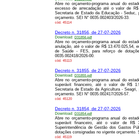
Abre no orçamento-programa anual do estado
excesso de arrecadação até o valor de R$
Secretaria de Estado da Educação - Seduc, 
orçamento. SEI N° 0035.002403/2026-33.
cód.
45114
Decreto n. 31856, de 27-07-2026
Download:
D31856.pdf
Abre no orçamento-programa anual do estado
anulação, até o valor de R$ 13.470.025,54, 
de Saúde - FES, para reforço de dotaçõe
0035.002418/2026-00.
cód.
45113
Decreto n. 31855, de 27-07-2026
Download:
D31855.pdf
Abre no orçamento-programa anual do estado
superávit financeiro, até o valor de R$ 1
Secretaria de Estado da Agricultura - Seagri
orçamento. SEI N° 0035.002417/2026-57.
cód.
45120
Decreto n. 31854, de 27-07-2026
Download:
D31854.pdf
Abre no orçamento-programa anual do estado
superávit financeiro, até o valor de R$ 
Superintendência de Gestão dos Gastos Públ
dotações consignadas no vigente orçamento. 
cód.
45119