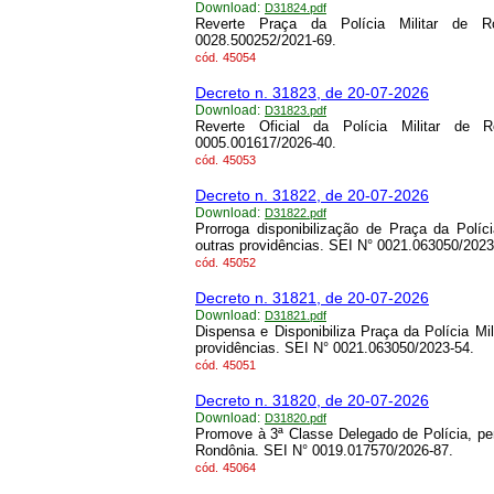
Download:
D31824.pdf
Reverte Praça da Polícia Militar de R
0028.500252/2021-69.
cód.
45054
Decreto n. 31823, de 20-07-2026
Download:
D31823.pdf
Reverte Oficial da Polícia Militar de 
0005.001617/2026-40.
cód.
45053
Decreto n. 31822, de 20-07-2026
Download:
D31822.pdf
Prorroga disponibilização de Praça da Polí
outras providências. SEI N° 0021.063050/2023
cód.
45052
Decreto n. 31821, de 20-07-2026
Download:
D31821.pdf
Dispensa e Disponibiliza Praça da Polícia Mi
providências. SEI N° 0021.063050/2023-54.
cód.
45051
Decreto n. 31820, de 20-07-2026
Download:
D31820.pdf
Promove à 3ª Classe Delegado de Polícia, per
Rondônia. SEI N° 0019.017570/2026-87.
cód.
45064