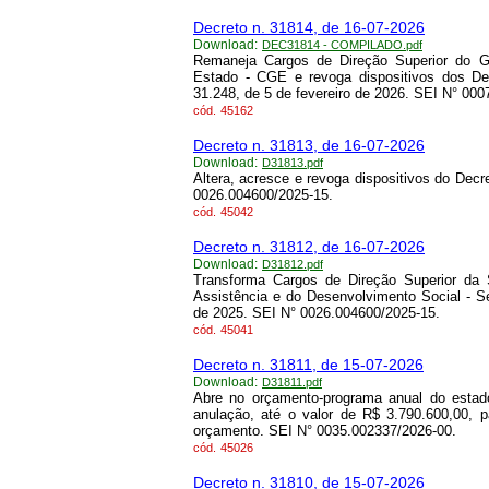
Decreto n. 31814, de 16-07-2026
Download:
DEC31814 - COMPILADO.pdf
Remaneja Cargos de Direção Superior do Ga
Estado - CGE e revoga dispositivos dos De
31.248, de 5 de fevereiro de 2026. SEI N° 00
cód.
45162
Decreto n. 31813, de 16-07-2026
Download:
D31813.pdf
Altera, acresce e revoga dispositivos do Dec
0026.004600/2025-15.
cód.
45042
Decreto n. 31812, de 16-07-2026
Download:
D31812.pdf
Transforma Cargos de Direção Superior da 
Assistência e do Desenvolvimento Social - S
de 2025. SEI N° 0026.004600/2025-15.
cód.
45041
Decreto n. 31811, de 15-07-2026
Download:
D31811.pdf
Abre no orçamento-programa anual do estado
anulação, até o valor de R$ 3.790.600,00, 
orçamento. SEI N° 0035.002337/2026-00.
cód.
45026
Decreto n. 31810, de 15-07-2026