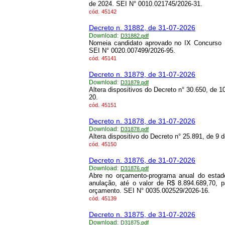
de 2024. SEI N° 0010.021745/2026-31.
cód.
45142
Decreto n. 31882, de 31-07-2026
Download:
D31882.pdf
Nomeia candidato aprovado no IX Concurso 
SEI N° 0020.007499/2026-95.
cód.
45141
Decreto n. 31879, de 31-07-2026
Download:
D31879.pdf
Altera dispositivos do Decreto n° 30.650, de
20.
cód.
45151
Decreto n. 31878, de 31-07-2026
Download:
D31878.pdf
Altera dispositivo do Decreto n° 25.891, de 9
cód.
45150
Decreto n. 31876, de 31-07-2026
Download:
D31876.pdf
Abre no orçamento-programa anual do estado
anulação, até o valor de R$ 8.894.689,70, 
orçamento. SEI N° 0035.002529/2026-16.
cód.
45139
Decreto n. 31875, de 31-07-2026
Download:
D31875.pdf