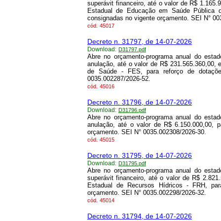
superávit financeiro, até o valor de R$ 1.165.
Estadual de Educação em Saúde Pública de
consignadas no vigente orçamento. SEI N° 00
cód.
45017
Decreto n. 31797, de 14-07-2026
Download:
D31797.pdf
Abre no orçamento-programa anual do estado
anulação, até o valor de R$ 231.565.360,00,
de Saúde - FES, para reforço de dotaçõe
0035.002287/2026-52.
cód.
45016
Decreto n. 31796, de 14-07-2026
Download:
D31796.pdf
Abre no orçamento-programa anual do estado
anulação, até o valor de R$ 6.150.000,00, 
orçamento. SEI N° 0035.002308/2026-30.
cód.
45015
Decreto n. 31795, de 14-07-2026
Download:
D31795.pdf
Abre no orçamento-programa anual do estado
superávit financeiro, até o valor de R$ 2.82
Estadual de Recursos Hídricos - FRH, par
orçamento. SEI N° 0035.002298/2026-32.
cód.
45014
Decreto n. 31794, de 14-07-2026