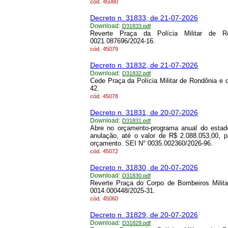
cód.
45080
Decreto n. 31833, de 21-07-2026
Download:
D31833.pdf
Reverte Praça da Polícia Militar de R
0021.087696/2024-16.
cód.
45079
Decreto n. 31832, de 21-07-2026
Download:
D31832.pdf
Cede Praça da Polícia Militar de Rondônia e 
42.
cód.
45078
Decreto n. 31831, de 20-07-2026
Download:
D31831.pdf
Abre no orçamento-programa anual do estado
anulação, até o valor de R$ 2.088.053,00, 
orçamento. SEI N° 0035.002360/2026-96.
cód.
45072
Decreto n. 31830, de 20-07-2026
Download:
D31830.pdf
Reverte Praça do Corpo de Bombeiros Milita
0014.000448/2025-31.
cód.
45060
Decreto n. 31829, de 20-07-2026
Download:
D31829.pdf