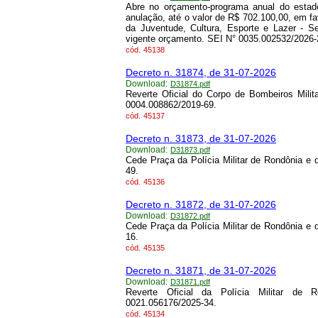
Abre no orçamento-programa anual do estado
anulação, até o valor de R$ 702.100,00, em f
da Juventude, Cultura, Esporte e Lazer - S
vigente orçamento. SEI N° 0035.002532/2026-
cód.
45138
Decreto n. 31874, de 31-07-2026
Download:
D31874.pdf
Reverte Oficial do Corpo de Bombeiros Milit
0004.008862/2019-69.
cód.
45137
Decreto n. 31873, de 31-07-2026
Download:
D31873.pdf
Cede Praça da Polícia Militar de Rondônia e 
49.
cód.
45136
Decreto n. 31872, de 31-07-2026
Download:
D31872.pdf
Cede Praça da Polícia Militar de Rondônia e 
16.
cód.
45135
Decreto n. 31871, de 31-07-2026
Download:
D31871.pdf
Reverte Oficial da Polícia Militar de 
0021.056176/2025-34.
cód.
45134