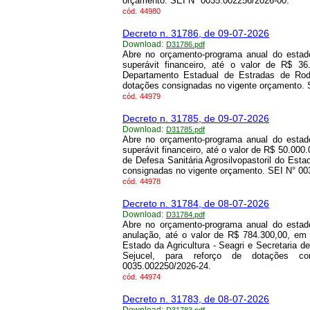
orçamento. SEI N° 0035.002256/2026-00.
cód.
44980
Decreto n. 31786, de 09-07-2026
Download:
D31786.pdf
Abre no orçamento-programa anual do estado
superávit financeiro, até o valor de R$ 3
Departamento Estadual de Estradas de Rod
dotações consignadas no vigente orçamento. 
cód.
44979
Decreto n. 31785, de 09-07-2026
Download:
D31785.pdf
Abre no orçamento-programa anual do estado
superávit financeiro, até o valor de R$ 50.00
de Defesa Sanitária Agrosilvopastoril do Esta
consignadas no vigente orçamento. SEI N° 00
cód.
44978
Decreto n. 31784, de 08-07-2026
Download:
D31784.pdf
Abre no orçamento-programa anual do estado
anulação, até o valor de R$ 784.300,00, em 
Estado da Agricultura - Seagri e Secretaria d
Sejucel, para reforço de dotações c
0035.002250/2026-24.
cód.
44974
Decreto n. 31783, de 08-07-2026