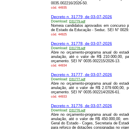
0035.002216/2026-50.
cód.
44935
Decreto n. 31779, de 03-07-2026
Download:
D31779.pdf
Nomeia candidatos aprovados em concurso pú
de Estado da Educação - Seduc. SEI N° 0029
cód.
44925
Decreto n. 31778, de 03-07-2026
Download:
D31778.pdf
Abre no orçamento-programa anual do estado
anulação, até o valor de R$ 210.000,00, p
orçamento. SEI N° 0035.002215/2026-13.
cód.
44934
Decreto n. 31777, de 03-07-2026
Download:
D31777.pdf
Abre no orçamento-programa anual do estado
anulação, até o valor de R$ 2.079.600,00, 
orçamento. SEI N° 0035.002214/2026-61.
cód.
44933
Decreto n. 31776, de 03-07-2026
Download:
D31776.pdf
Abre no orçamento-programa anual do estado
anulação, até o valor de R$ 450.000,00, em
Geral do Estado - Coges, Secretaria de Esta
para reforço de dotações consignadas no vig