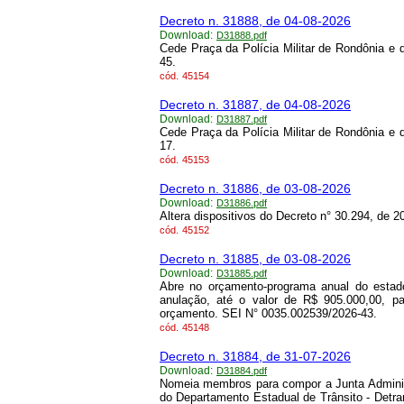
Decreto n. 31888, de 04-08-2026
Download:
D31888.pdf
Cede Praça da Polícia Militar de Rondônia e 
45.
cód.
45154
Decreto n. 31887, de 04-08-2026
Download:
D31887.pdf
Cede Praça da Polícia Militar de Rondônia e 
17.
cód.
45153
Decreto n. 31886, de 03-08-2026
Download:
D31886.pdf
Altera dispositivos do Decreto n° 30.294, de 
cód.
45152
Decreto n. 31885, de 03-08-2026
Download:
D31885.pdf
Abre no orçamento-programa anual do estado
anulação, até o valor de R$ 905.000,00, p
orçamento. SEI N° 0035.002539/2026-43.
cód.
45148
Decreto n. 31884, de 31-07-2026
Download:
D31884.pdf
Nomeia membros para compor a Junta Administ
do Departamento Estadual de Trânsito - Detra