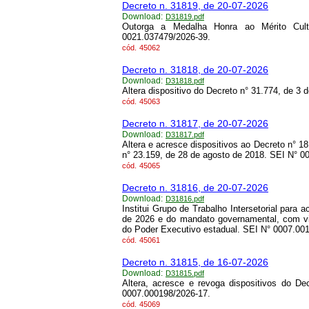
Decreto n. 31819, de 20-07-2026
Download:
D31819.pdf
Outorga a Medalha Honra ao Mérito Cultu
0021.037479/2026-39.
cód.
45062
Decreto n. 31818, de 20-07-2026
Download:
D31818.pdf
Altera dispositivo do Decreto n° 31.774, de 3
cód.
45063
Decreto n. 31817, de 20-07-2026
Download:
D31817.pdf
Altera e acresce dispositivos ao Decreto n° 1
n° 23.159, de 28 de agosto de 2018. SEI N° 0
cód.
45065
Decreto n. 31816, de 20-07-2026
Download:
D31816.pdf
Institui Grupo de Trabalho Intersetorial para
de 2026 e do mandato governamental, com vis
do Poder Executivo estadual. SEI N° 0007.00
cód.
45061
Decreto n. 31815, de 16-07-2026
Download:
D31815.pdf
Altera, acresce e revoga dispositivos do De
0007.000198/2026-17.
cód.
45069