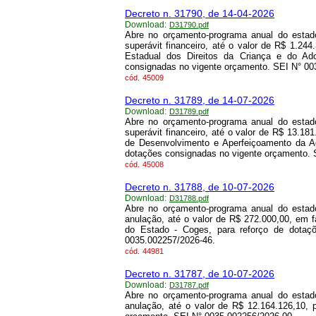
Decreto n. 31790, de 14-04-2026
Download:
D31790.pdf
Abre no orçamento-programa anual do estado
superávit financeiro, até o valor de R$ 1.24
Estadual dos Direitos da Criança e do Ad
consignadas no vigente orçamento. SEI N° 00
cód.
45009
Decreto n. 31789, de 14-07-2026
Download:
D31789.pdf
Abre no orçamento-programa anual do estado
superávit financeiro, até o valor de R$ 13.1
de Desenvolvimento e Aperfeiçoamento da Adm
dotações consignadas no vigente orçamento. 
cód.
45008
Decreto n. 31788, de 10-07-2026
Download:
D31788.pdf
Abre no orçamento-programa anual do estado
anulação, até o valor de R$ 272.000,00, em f
do Estado - Coges, para reforço de dotaç
0035.002257/2026-46.
cód.
44981
Decreto n. 31787, de 10-07-2026
Download:
D31787.pdf
Abre no orçamento-programa anual do estado
anulação, até o valor de R$ 12.164.126,10, 