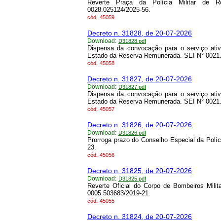
Reverte Praça da Polícia Militar de R
0028.025124/2025-56.
cód.
45059
Decreto n. 31828, de 20-07-2026
Download:
D31828.pdf
Dispensa da convocação para o serviço ativo
Estado da Reserva Remunerada. SEI N° 0021
cód.
45058
Decreto n. 31827, de 20-07-2026
Download:
D31827.pdf
Dispensa da convocação para o serviço ativo
Estado da Reserva Remunerada. SEI N° 0021
cód.
45057
Decreto n. 31826, de 20-07-2026
Download:
D31826.pdf
Prorroga prazo do Conselho Especial da Políc
23.
cód.
45056
Decreto n. 31825, de 20-07-2026
Download:
D31825.pdf
Reverte Oficial do Corpo de Bombeiros Milit
0005.503683/2019-21.
cód.
45055
Decreto n. 31824, de 20-07-2026