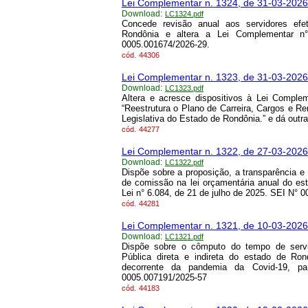
Lei Complementar n. 1324, de 31-03-2026
Download:
LC1324.pdf
Concede revisão anual aos servidores efe
Rondônia e altera a Lei Complementar 
0005.001674/2026-29.
cód.
44306
Lei Complementar n. 1323, de 31-03-2026
Download:
LC1323.pdf
Altera e acresce dispositivos à Lei Compl
“Reestrutura o Plano de Carreira, Cargos e 
Legislativa do Estado de Rondônia.” e dá outr
cód.
44277
Lei Complementar n. 1322, de 27-03-2026
Download:
LC1322.pdf
Dispõe sobre a proposição, a transparência 
de comissão na lei orçamentária anual do est
Lei n° 6.084, de 21 de julho de 2025. SEI N° 
cód.
44281
Lei Complementar n. 1321, de 10-03-2026
Download:
LC1321.pdf
Dispõe sobre o cômputo do tempo de servi
Pública direta e indireta do estado de Ro
decorrente da pandemia da Covid-19, pa
0005.007191/2025-57
cód.
44183