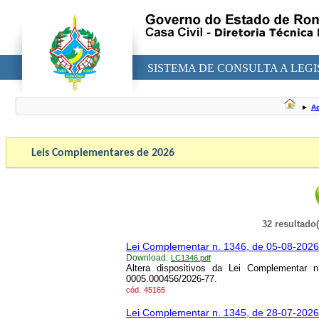
SISTEMA DE CONSULTA A LEG
►
Ac
Leis Complementares de
2026
32 resultado
Lei Complementar n. 1346, de 05-08-2026
Download:
LC1346.pdf
Altera dispositivos da Lei Complementar
0005.000456/2026-77.
cód.
45165
Lei Complementar n. 1345, de 28-07-2026