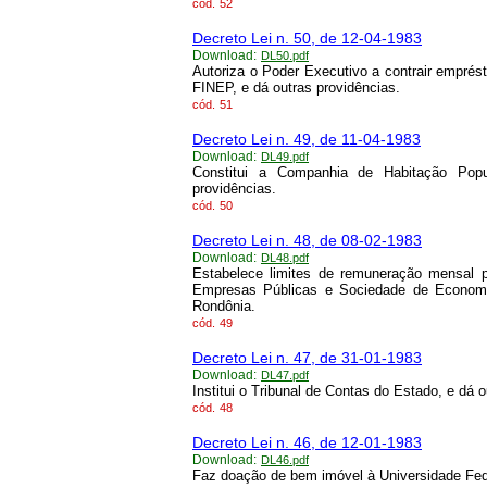
cód.
52
Decreto Lei n. 50, de 12-04-1983
Download:
DL50.pdf
Autoriza o Poder Executivo a contrair emprés
FINEP, e dá outras providências.
cód.
51
Decreto Lei n. 49, de 11-04-1983
Download:
DL49.pdf
Constitui a Companhia de Habitação Po
providências.
cód.
50
Decreto Lei n. 48, de 08-02-1983
Download:
DL48.pdf
Estabelece limites de remuneração mensal p
Empresas Públicas e Sociedade de Economi
Rondônia.
cód.
49
Decreto Lei n. 47, de 31-01-1983
Download:
DL47.pdf
Institui o Tribunal de Contas do Estado, e dá o
cód.
48
Decreto Lei n. 46, de 12-01-1983
Download:
DL46.pdf
Faz doação de bem imóvel à Universidade Fed