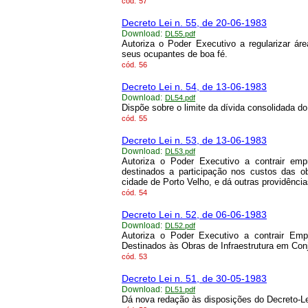
cód.
57
Decreto Lei n. 55, de 20-06-1983
Download:
DL55.pdf
Autoriza o Poder Executivo a regularizar ár
seus ocupantes de boa fé.
cód.
56
Decreto Lei n. 54, de 13-06-1983
Download:
DL54.pdf
Dispõe sobre o limite da dívida consolidada d
cód.
55
Decreto Lei n. 53, de 13-06-1983
Download:
DL53.pdf
Autoriza o Poder Executivo a contrair em
destinados a participação nos custos das o
cidade de Porto Velho, e dá outras providência
cód.
54
Decreto Lei n. 52, de 06-06-1983
Download:
DL52.pdf
Autoriza o Poder Executivo a contrair Em
Destinados às Obras de Infraestrutura em Conj
cód.
53
Decreto Lei n. 51, de 30-05-1983
Download:
DL51.pdf
Dá nova redação às disposições do Decreto-Lei