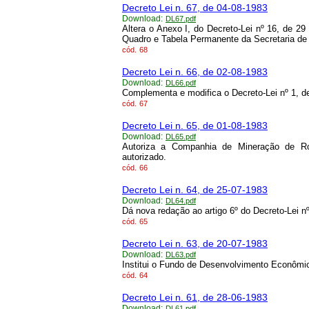
Decreto Lei n. 67, de 04-08-1983
Download:
DL67.pdf
Altera o Anexo I, do Decreto-Lei nº 16, de 2
Quadro e Tabela Permanente da Secretaria de E
cód.
68
Decreto Lei n. 66, de 02-08-1983
Download:
DL66.pdf
Complementa e modifica o Decreto-Lei nº 1, 
cód.
67
Decreto Lei n. 65, de 01-08-1983
Download:
DL65.pdf
Autoriza a Companhia de Mineração de Ro
autorizado.
cód.
66
Decreto Lei n. 64, de 25-07-1983
Download:
DL64.pdf
Dá nova redação ao artigo 6º do Decreto-Lei 
cód.
65
Decreto Lei n. 63, de 20-07-1983
Download:
DL63.pdf
Institui o Fundo de Desenvolvimento Econômi
cód.
64
Decreto Lei n. 61, de 28-06-1983
Download:
DL61.pdf