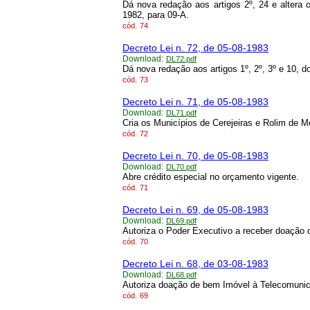
Dá nova redação aos artigos 2º, 24 e altera
1982, para 09-A.
cód.
74
Decreto Lei n. 72, de 05-08-1983
Download:
DL72.pdf
Dá nova redação aos artigos 1º, 2º, 3º e 10, 
cód.
73
Decreto Lei n. 71, de 05-08-1983
Download:
DL71.pdf
Cria os Municípios de Cerejeiras e Rolim de M
cód.
72
Decreto Lei n. 70, de 05-08-1983
Download:
DL70.pdf
Abre crédito especial no orçamento vigente.
cód.
71
Decreto Lei n. 69, de 05-08-1983
Download:
DL69.pdf
Autoriza o Poder Executivo a receber doação 
cód.
70
Decreto Lei n. 68, de 03-08-1983
Download:
DL68.pdf
Autoriza doação de bem Imóvel à Telecomun
cód.
69