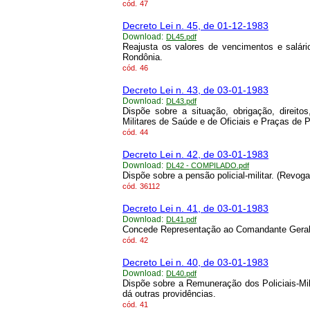
cód.
47
Decreto Lei n. 45, de 01-12-1983
Download:
DL45.pdf
Reajusta os valores de vencimentos e salári
Rondônia.
cód.
46
Decreto Lei n. 43, de 03-01-1983
Download:
DL43.pdf
Dispõe sobre a situação, obrigação, direitos
Militares de Saúde e de Oficiais e Praças de Po
cód.
44
Decreto Lei n. 42, de 03-01-1983
Download:
DL42 - COMPILADO.pdf
Dispõe sobre a pensão policial-militar. (Revoga
cód.
36112
Decreto Lei n. 41, de 03-01-1983
Download:
DL41.pdf
Concede Representação ao Comandante Geral d
cód.
42
Decreto Lei n. 40, de 03-01-1983
Download:
DL40.pdf
Dispõe sobre a Remuneração dos Policiais-Mili
dá outras providências.
cód.
41