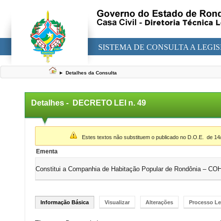
SISTEMA DE CONSULTA A LEGI
►
Detalhes da Consulta
Detalhes -
DECRETO LEI n. 49
▼
Estes textos não substituem o publicado no D.O.E.
de 14
Ementa
Constitui a Companhia de Habitação Popular de Rondônia – COH
Informação Básica
Visualizar
Alterações
Processo Le