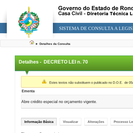
SISTEMA DE CONSULTA A LEGI
►
Detalhes da Consulta
Detalhes -
DECRETO LEI n. 70
▼
Estes textos não substituem o publicado no D.O.E.
de 05
Ementa
Abre crédito especial no orçamento vigente.
Informação Básica
Visualizar
Alterações
Processo Le