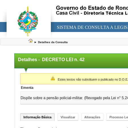
SISTEMA DE CONSULTA A LEGI
►
Detalhes da Consulta
Detalhes -
DECRETO LEI n. 42
▼
Estes textos não substituem o publicado no D.O.E
Ementa
Dispõe sobre a pensão policial-militar. (Revogado pela Lei n° 5.2
Informação Básica
Visualizar
Alterações
Processo Le