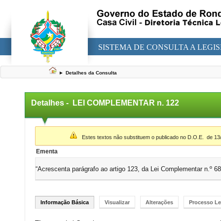
SISTEMA DE CONSULTA A LEGI
►
Detalhes da Consulta
Detalhes -
LEI COMPLEMENTAR n. 122
▼
Estes textos não substituem o publicado no D.O.E.
de 13
Ementa
“Acrescenta parágrafo ao artigo 123, da Lei Complementar n.º 68
Informação Básica
Visualizar
Alterações
Processo Le