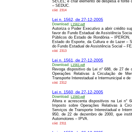
SECEL; e criar elemento de despesa e fonte 
– SEDUC.
cód.
2314
Lei n. 1562, de 27-12-2005
Download:
L1562.pdf
Autoriza o Poder Executivo a abrir crédito 
favor do Fundo Estadual de Assistência Socia
Públicos do Estado de Rondônia – IPERON, 
Estado do Esporte, da Cultura e do Lazer –
do Fundo Estadual de Assistência Social – F
cód.
2313
Lei n. 1561, de 27-12-2005
Download:
L1561.pdf
Revoga dispositivo da Lei n° 688, de 27 de 
Operações Relativas à Circulação de Mer
Transporte Interestadual e Intermunicipal e 
cód.
2312
Lei n. 1560, de 27-12-2005
Download:
L1560.pdf
Altera e acrescenta dispositivos na Lei n° 
Imposto sobre Operações Relativas à Circ
Serviços de Transporte Interestadual e Inte
950, de 22 de dezembro de 2000, que insti
Automotores – IPVA.
cód.
2311