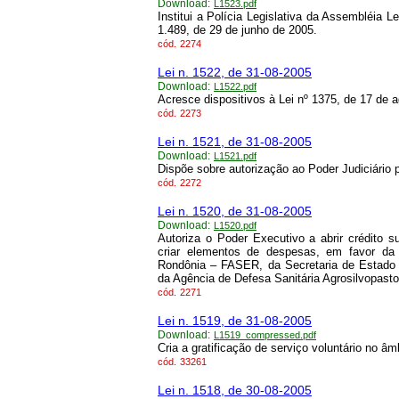
Download:
L1523.pdf
Institui a Polícia Legislativa da Assembléia Le
1.489, de 29 de junho de 2005.
cód.
2274
Lei n. 1522, de 31-08-2005
Download:
L1522.pdf
Acresce dispositivos à Lei nº 1375, de 17 de 
cód.
2273
Lei n. 1521, de 31-08-2005
Download:
L1521.pdf
Dispõe sobre autorização ao Poder Judiciário 
cód.
2272
Lei n. 1520, de 31-08-2005
Download:
L1520.pdf
Autoriza o Poder Executivo a abrir crédito 
criar elementos de despesas, em favor da
Rondônia – FASER, da Secretaria de Estad
da Agência de Defesa Sanitária Agrosilvopast
cód.
2271
Lei n. 1519, de 31-08-2005
Download:
L1519_compressed.pdf
Cria a gratificação de serviço voluntário no âm
cód.
33261
Lei n. 1518, de 30-08-2005