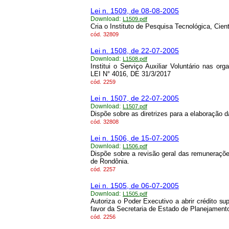
Lei n. 1509, de 08-08-2005
Download:
L1509.pdf
Cria o Instituto de Pesquisa Tecnológica, Cient
cód.
32809
Lei n. 1508, de 22-07-2005
Download:
L1508.pdf
Institui o Serviço Auxiliar Voluntário nas
LEI N° 4016, DE 31/3/2017
cód.
2259
Lei n. 1507, de 22-07-2005
Download:
L1507.pdf
Dispõe sobre as diretrizes para a elaboração d
cód.
32808
Lei n. 1506, de 15-07-2005
Download:
L1506.pdf
Dispõe sobre a revisão geral das remuneraçõe
de Rondônia.
cód.
2257
Lei n. 1505, de 06-07-2005
Download:
L1505.pdf
Autoriza o Poder Executivo a abrir crédito s
favor da Secretaria de Estado de Planejamen
cód.
2256