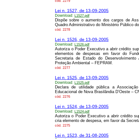
cód.
2279
Lei n. 1527, de 13-09-2005
Download:
L1527.pdf
Dispõe sobre o aumento dos cargos de Assi
Quadro Administrativo do Ministério Público d
cód.
2278
Lei n. 1526, de 13-09-2005
Download:
L1526.pdf
Autoriza o Poder Executivo a abrir crédito su
elementos de despesas em favor do Fundo
Secretaria de Estado do Desenvolviment
Proteção Ambiental – FEPRAM.
cód.
2277
Lei n. 1525, de 13-09-2005
Download:
L1525.pdf
Declara de utilidade pública a Associaç
Educacional de Nova Brasilândia D’Oeste – 
cód.
2276
Lei n. 1524, de 13-09-2005
Download:
L1524.pdf
Autoriza o Poder Executivo a abrir crédito 
cria elemento de despesa, em favor da Secre
cód.
2275
Lei n. 1523, de 31-08-2005