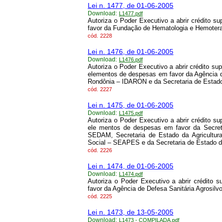
Lei n. 1477, de 01-06-2005
Download:
L1477.pdf
Autoriza o Poder Executivo a abrir crédito 
favor da Fundação de Hematologia e Hemote
cód.
2228
Lei n. 1476, de 01-06-2005
Download:
L1476.pdf
Autoriza o Poder Executivo a abrir crédito su
elementos de despesas em favor da Agência de
Rondônia – IDARON e da Secretaria de Estad
cód.
2227
Lei n. 1475, de 01-06-2005
Download:
L1475.pdf
Autoriza o Poder Executivo a abrir crédito s
ele mentos de despesas em favor da Secret
SEDAM, Secretaria de Estado da Agricultu
Social – SEAPES e da Secretaria de Estado d
cód.
2226
Lei n. 1474, de 01-06-2005
Download:
L1474.pdf
Autoriza o Poder Executivo a abrir crédito
favor da Agência de Defesa Sanitária Agrosil
cód.
2225
Lei n. 1473, de 13-05-2005
Download:
L1473 - COMPILADA.pdf