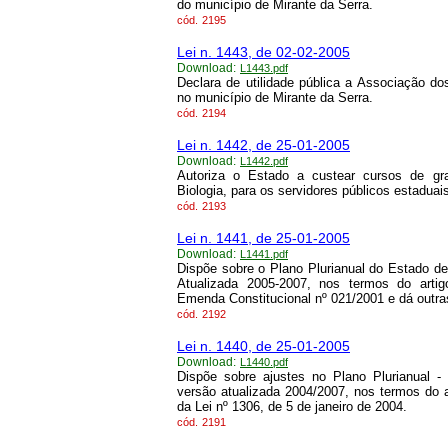
do município de Mirante da Serra.
cód.
2195
Lei n. 1443, de 02-02-2005
Download:
L1443.pdf
Declara de utilidade pública a Associação 
no município de Mirante da Serra.
cód.
2194
Lei n. 1442, de 25-01-2005
Download:
L1442.pdf
Autoriza o Estado a custear cursos de gr
Biologia, para os servidores públicos estadua
cód.
2193
Lei n. 1441, de 25-01-2005
Download:
L1441.pdf
Dispõe sobre o Plano Plurianual do Estado d
Atualizada 2005-2007, nos termos do artig
Emenda Constitucional nº 021/2001 e dá outra
cód.
2192
Lei n. 1440, de 25-01-2005
Download:
L1440.pdf
Dispõe sobre ajustes no Plano Plurianual - 
versão atualizada 2004/2007, nos termos do a
da Lei nº 1306, de 5 de janeiro de 2004.
cód.
2191