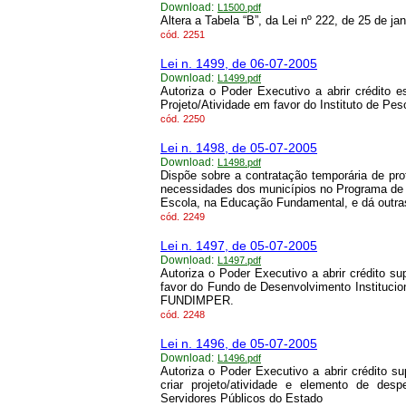
Download:
L1500.pdf
Altera a Tabela “B”, da Lei nº 222, de 25 de ja
cód.
2251
Lei n. 1499, de 06-07-2005
Download:
L1499.pdf
Autoriza o Poder Executivo a abrir crédito 
Projeto/Atividade em favor do Instituto de Pe
cód.
2250
Lei n. 1498, de 05-07-2005
Download:
L1498.pdf
Dispõe sobre a contratação temporária de pr
necessidades dos municípios no Programa de
Escola, na Educação Fundamental, e dá outras
cód.
2249
Lei n. 1497, de 05-07-2005
Download:
L1497.pdf
Autoriza o Poder Executivo a abrir crédito 
favor do Fundo de Desenvolvimento Institucio
FUNDIMPER.
cód.
2248
Lei n. 1496, de 05-07-2005
Download:
L1496.pdf
Autoriza o Poder Executivo a abrir crédito 
criar projeto/atividade e elemento de des
Servidores Públicos do Estado