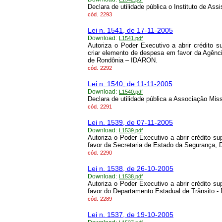
Declara de utilidade pública o Instituto de Ass
cód.
2293
Lei n. 1541, de 17-11-2005
Download:
L1541.pdf
Autoriza o Poder Executivo a abrir crédito 
criar elemento de despesa em favor da Agênci
de Rondônia – IDARON.
cód.
2292
Lei n. 1540, de 11-11-2005
Download:
L1540.pdf
Declara de utilidade pública a Associação Mis
cód.
2291
Lei n. 1539, de 07-11-2005
Download:
L1539.pdf
Autoriza o Poder Executivo a abrir crédito 
favor da Secretaria de Estado da Segurança,
cód.
2290
Lei n. 1538, de 26-10-2005
Download:
L1538.pdf
Autoriza o Poder Executivo a abrir crédito 
favor do Departamento Estadual de Trânsito 
cód.
2289
Lei n. 1537, de 19-10-2005