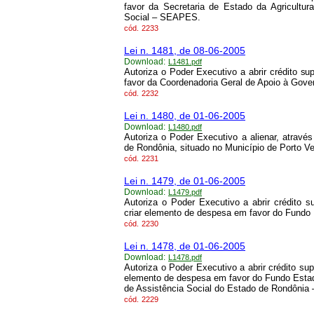
favor da Secretaria de Estado da Agricult
Social – SEAPES.
cód.
2233
Lei n. 1481, de 08-06-2005
Download:
L1481.pdf
Autoriza o Poder Executivo a abrir crédito s
favor da Coordenadoria Geral de Apoio à Gov
cód.
2232
Lei n. 1480, de 01-06-2005
Download:
L1480.pdf
Autoriza o Poder Executivo a alienar, atrav
de Rondônia, situado no Município de Porto Ve
cód.
2231
Lei n. 1479, de 01-06-2005
Download:
L1479.pdf
Autoriza o Poder Executivo a abrir crédito 
criar elemento de despesa em favor do Fundo
cód.
2230
Lei n. 1478, de 01-06-2005
Download:
L1478.pdf
Autoriza o Poder Executivo a abrir crédito su
elemento de despesa em favor do Fundo Esta
de Assistência Social do Estado de Rondônia
cód.
2229