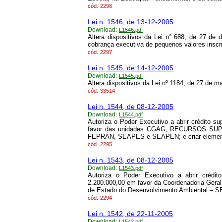
cód.
2298
Lei n. 1546, de 13-12-2005
Download:
L1546.pdf
Altera dispositivos da Lei n° 688, de 27 de
cobrança executiva de pequenos valores inscri
cód.
2297
Lei n. 1545, de 14-12-2005
Download:
L1545.pdf
Altera dispositivos da Lei nº 1184, de 27 de m
cód.
33514
Lei n. 1544, de 08-12-2005
Download:
L1544.pdf
Autoriza o Poder Executivo a abrir crédito 
favor das unidades CGAG, RECURSOS S
FEPRAN, SEAPES e SEAPEN; e criar elemen
cód.
2295
Lei n. 1543, de 08-12-2005
Download:
L1543.pdf
Autoriza o Poder Executivo a abrir crédi
2.200.000,00 em favor da Coordenadoria Gera
de Estado do Desenvolvimento Ambiental – 
cód.
2294
Lei n. 1542, de 22-11-2005
Download:
L1542.pdf