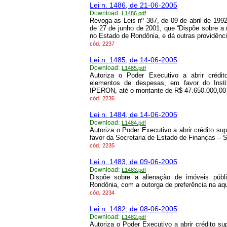
Lei n. 1486, de 21-06-2005
Download:
L1486.pdf
Revoga as Leis nº 387, de 09 de abril de 199
de 27 de junho de 2001, que “Dispõe sobre a
no Estado de Rondônia, e dá outras providênci
cód.
2237
Lei n. 1485, de 14-06-2005
Download:
L1485.pdf
Autoriza o Poder Executivo a abrir crédito
elementos de despesas, em favor do Insti
IPERON, até o montante de R$ 47.650.000,00 n
cód.
2236
Lei n. 1484, de 14-06-2005
Download:
L1484.pdf
Autoriza o Poder Executivo a abrir crédito s
favor da Secretaria de Estado de Finanças – 
cód.
2235
Lei n. 1483, de 09-06-2005
Download:
L1483.pdf
Dispõe sobre a alienação de imóveis públ
Rondônia, com a outorga de preferência na aqu
cód.
2234
Lei n. 1482, de 08-06-2005
Download:
L1482.pdf
Autoriza o Poder Executivo a abrir crédito 