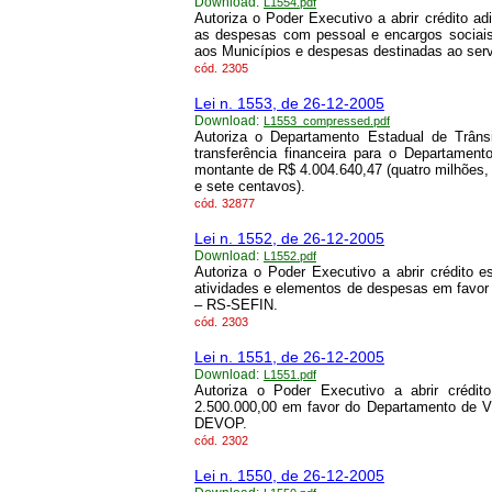
Download:
L1554.pdf
Autoriza o Poder Executivo a abrir crédito ad
as despesas com pessoal e encargos sociais, 
aos Municípios e despesas destinadas ao servi
cód.
2305
Lei n. 1553, de 26-12-2005
Download:
L1553_compressed.pdf
Autoriza o Departamento Estadual de Trâns
transferência financeira para o Departame
montante de R$ 4.004.640,47 (quatro milhões, 
e sete centavos).
cód.
32877
Lei n. 1552, de 26-12-2005
Download:
L1552.pdf
Autoriza o Poder Executivo a abrir crédito e
atividades e elementos de despesas em favo
– RS-SEFIN.
cód.
2303
Lei n. 1551, de 26-12-2005
Download:
L1551.pdf
Autoriza o Poder Executivo a abrir crédi
2.500.000,00 em favor do Departamento de V
DEVOP.
cód.
2302
Lei n. 1550, de 26-12-2005