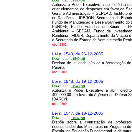
Download:
L1550.pdf
Autoriza o Poder Executivo a abrir crédito 
criar elementos de despesas em favor da Se
Geral e Administração – SEPLAD, Instituto d
de Rondônia – IPERON, Secretaria de Esta
Fundo de Manutenção e Desenvolvimento do E
FUNDEF, Fundo Estadual de Saúde – FES
Ambiental – SEDAM, Fundo de Investiment
Rondônia - FIDER, Departamento de Viação 
e Secretaria de Estado de Administração Pen
cód.
2301
Lei n. 1549, de 26-12-2005
Download:
L1549.pdf
Declara de utilidade pública a Associação de
Paraná.
cód.
2300
Lei n. 1548, de 19-12-2005
Download:
L1548.pdf
Autoriza o Poder Executivo a abrir crédi
400.000,00 em favor da Agência de Defesa San
IDARON.
cód.
2299
Lei n. 1547, de 19-12-2005
Download:
L1547.pdf
Dispõe sobre a contratação de professor
necessidades dos Municípios no Programa de
Escola, na Educação Fundamental, e dá outras