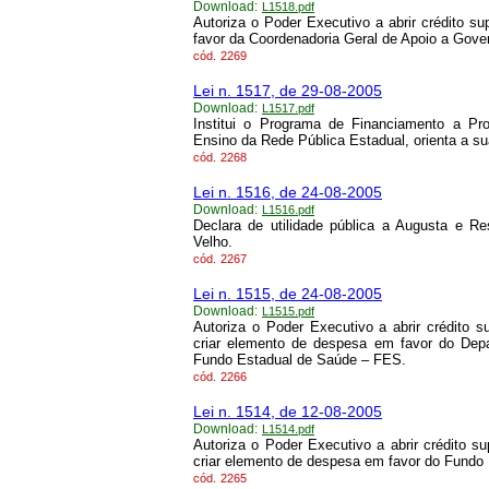
Download:
L1518.pdf
Autoriza o Poder Executivo a abrir crédito 
favor da Coordenadoria Geral de Apoio a Gov
cód.
2269
Lei n. 1517, de 29-08-2005
Download:
L1517.pdf
Institui o Programa de Financiamento a P
Ensino da Rede Pública Estadual, orienta a su
cód.
2268
Lei n. 1516, de 24-08-2005
Download:
L1516.pdf
Declara de utilidade pública a Augusta e R
Velho.
cód.
2267
Lei n. 1515, de 24-08-2005
Download:
L1515.pdf
Autoriza o Poder Executivo a abrir crédito 
criar elemento de despesa em favor do De
Fundo Estadual de Saúde – FES.
cód.
2266
Lei n. 1514, de 12-08-2005
Download:
L1514.pdf
Autoriza o Poder Executivo a abrir crédito 
criar elemento de despesa em favor do Fundo
cód.
2265