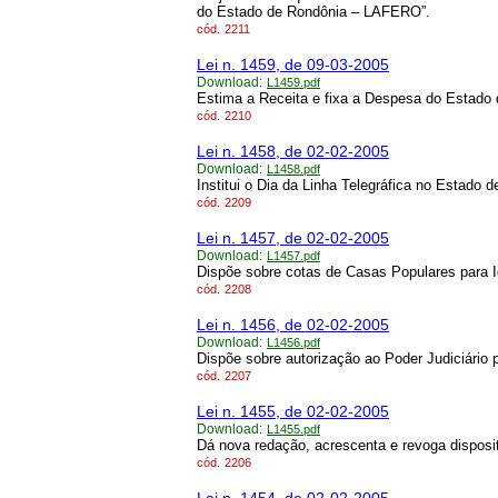
do Estado de Rondônia – LAFERO”.
cód.
2211
Lei n. 1459, de 09-03-2005
Download:
L1459.pdf
Estima a Receita e fixa a Despesa do Estado d
cód.
2210
Lei n. 1458, de 02-02-2005
Download:
L1458.pdf
Institui o Dia da Linha Telegráfica no Estado 
cód.
2209
Lei n. 1457, de 02-02-2005
Download:
L1457.pdf
Dispõe sobre cotas de Casas Populares para I
cód.
2208
Lei n. 1456, de 02-02-2005
Download:
L1456.pdf
Dispõe sobre autorização ao Poder Judiciário 
cód.
2207
Lei n. 1455, de 02-02-2005
Download:
L1455.pdf
Dá nova redação, acrescenta e revoga disposit
cód.
2206