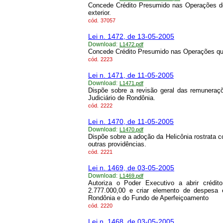
Concede Crédito Presumido nas Operações de
exterior.
cód.
37057
Lei n. 1472, de 13-05-2005
Download:
L1472.pdf
Concede Crédito Presumido nas Operações que
cód.
2223
Lei n. 1471, de 11-05-2005
Download:
L1471.pdf
Dispõe sobre a revisão geral das remuneraç
Judiciário de Rondônia.
cód.
2222
Lei n. 1470, de 11-05-2005
Download:
L1470.pdf
Dispõe sobre a adoção da Helicônia rostrata 
outras providências.
cód.
2221
Lei n. 1469, de 03-05-2005
Download:
L1469.pdf
Autoriza o Poder Executivo a abrir crédi
2.777.000,00 e criar elemento de despesa
Rondônia e do Fundo de Aperfeiçoamento
cód.
2220
Lei n. 1468, de 03-05-2005