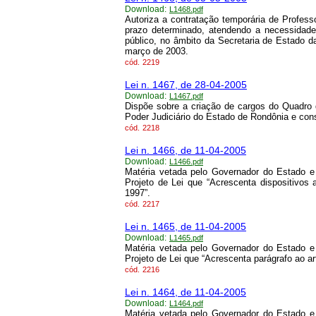
Download:
L1468.pdf
Autoriza a contratação temporária de Profess
prazo determinado, atendendo a necessidade 
público, no âmbito da Secretaria de Estado 
março de 2003.
cód.
2219
Lei n. 1467, de 28-04-2005
Download:
L1467.pdf
Dispõe sobre a criação de cargos do Quadro d
Poder Judiciário do Estado de Rondônia e cons
cód.
2218
Lei n. 1466, de 11-04-2005
Download:
L1466.pdf
Matéria vetada pelo Governador do Estado e 
Projeto de Lei que “Acrescenta dispositivos
1997”.
cód.
2217
Lei n. 1465, de 11-04-2005
Download:
L1465.pdf
Matéria vetada pelo Governador do Estado e 
Projeto de Lei que “Acrescenta parágrafo ao art
cód.
2216
Lei n. 1464, de 11-04-2005
Download:
L1464.pdf
Matéria vetada pelo Governador do Estado e 