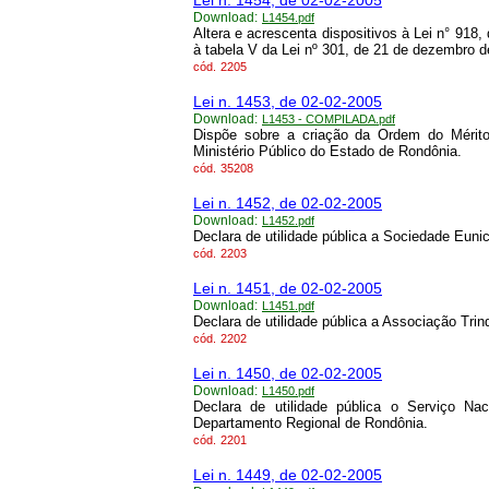
Lei n. 1454, de 02-02-2005
Download:
L1454.pdf
Altera e acrescenta dispositivos à Lei n° 918
à tabela V da Lei nº 301, de 21 de dezembro d
cód.
2205
Lei n. 1453, de 02-02-2005
Download:
L1453 - COMPILADA.pdf
Dispõe sobre a criação da Ordem do Mérit
Ministério Público do Estado de Rondônia.
cód.
35208
Lei n. 1452, de 02-02-2005
Download:
L1452.pdf
Declara de utilidade pública a Sociedade Eun
cód.
2203
Lei n. 1451, de 02-02-2005
Download:
L1451.pdf
Declara de utilidade pública a Associação Tri
cód.
2202
Lei n. 1450, de 02-02-2005
Download:
L1450.pdf
Declara de utilidade pública o Serviço N
Departamento Regional de Rondônia.
cód.
2201
Lei n. 1449, de 02-02-2005