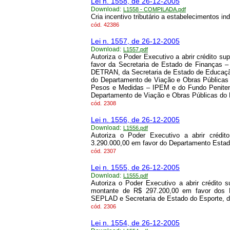
Lei n. 1558, de 26-12-2005
Download:
L1558 - COMPILADA.pdf
Cria incentivo tributário a estabelecimentos i
cód.
42386
Lei n. 1557, de 26-12-2005
Download:
L1557.pdf
Autoriza o Poder Executivo a abrir crédito s
favor da Secretaria de Estado de Finanças 
DETRAN, da Secretaria de Estado de Educaç
do Departamento de Viação e Obras Públicas
Pesos e Medidas – IPEM e do Fundo Peniten
Departamento de Viação e Obras Públicas do
cód.
2308
Lei n. 1556, de 26-12-2005
Download:
L1556.pdf
Autoriza o Poder Executivo a abrir crédi
3.290.000,00 em favor do Departamento Estad
cód.
2307
Lei n. 1555, de 26-12-2005
Download:
L1555.pdf
Autoriza o Poder Executivo a abrir crédito 
montante de R$ 297.200,00 em favor dos
SEPLAD e Secretaria de Estado do Esporte, d
cód.
2306
Lei n. 1554, de 26-12-2005