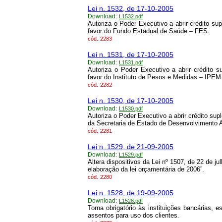
Lei n. 1532, de 17-10-2005
Download:
L1532.pdf
Autoriza o Poder Executivo a abrir crédito s
favor do Fundo Estadual de Saúde – FES.
cód.
2283
Lei n. 1531, de 17-10-2005
Download:
L1531.pdf
Autoriza o Poder Executivo a abrir crédito
favor do Instituto de Pesos e Medidas – IPEM
cód.
2282
Lei n. 1530, de 17-10-2005
Download:
L1530.pdf
Autoriza o Poder Executivo a abrir crédito su
da Secretaria de Estado de Desenvolvimento
cód.
2281
Lei n. 1529, de 21-09-2005
Download:
L1529.pdf
Altera dispositivos da Lei nº 1507, de 22 de ju
elaboração da lei orçamentária de 2006”.
cód.
2280
Lei n. 1528, de 19-09-2005
Download:
L1528.pdf
Torna obrigatório às instituições bancárias, e
assentos para uso dos clientes.