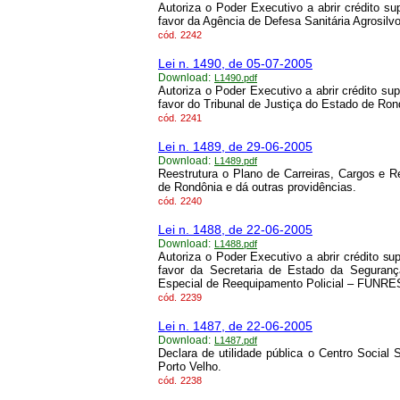
Autoriza o Poder Executivo a abrir crédito 
favor da Agência de Defesa Sanitária Agrosil
cód.
2242
Lei n. 1490, de 05-07-2005
Download:
L1490.pdf
Autoriza o Poder Executivo a abrir crédito s
favor do Tribunal de Justiça do Estado de Ro
cód.
2241
Lei n. 1489, de 29-06-2005
Download:
L1489.pdf
Reestrutura o Plano de Carreiras, Cargos e 
de Rondônia e dá outras providências.
cód.
2240
Lei n. 1488, de 22-06-2005
Download:
L1488.pdf
Autoriza o Poder Executivo a abrir crédito s
favor da Secretaria de Estado da Segura
Especial de Reequipamento Policial – FUNR
cód.
2239
Lei n. 1487, de 22-06-2005
Download:
L1487.pdf
Declara de utilidade pública o Centro Socia
Porto Velho.
cód.
2238