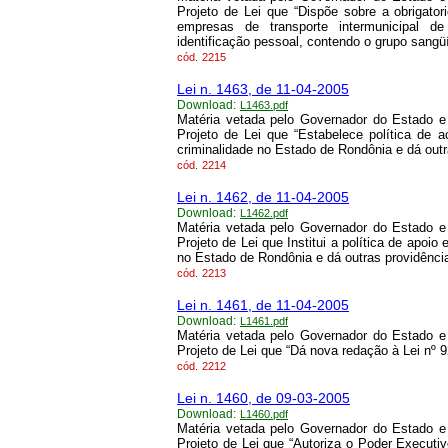
Projeto de Lei que “Dispõe sobre a obrigato
empresas de transporte intermunicipal d
identificação pessoal, contendo o grupo sangüí
cód.
2215
Lei n. 1463, de 11-04-2005
Download:
L1463.pdf
Matéria vetada pelo Governador do Estado e 
Projeto de Lei que “Estabelece política de 
criminalidade no Estado de Rondônia e dá outr
cód.
2214
Lei n. 1462, de 11-04-2005
Download:
L1462.pdf
Matéria vetada pelo Governador do Estado e 
Projeto de Lei que Institui a política de apoi
no Estado de Rondônia e dá outras providência
cód.
2213
Lei n. 1461, de 11-04-2005
Download:
L1461.pdf
Matéria vetada pelo Governador do Estado e 
Projeto de Lei que “Dá nova redação à Lei nº 9
cód.
2212
Lei n. 1460, de 09-03-2005
Download:
L1460.pdf
Matéria vetada pelo Governador do Estado e 
Projeto de Lei que “Autoriza o Poder Executiv