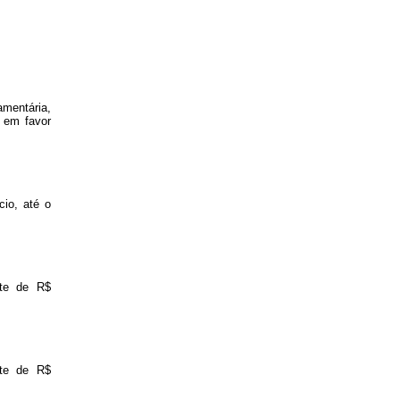
amentária,
 em favor
cio, até o
nte de R$
nte de R$