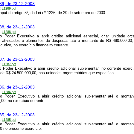
289, de 23-12-2003
:
L1289.pdf
caput do artigo 5º, da Lei nº 1226, de 29 de setembro de 2003.
288, de 23-12-2003
:
L1288.pdf
o Poder Executivo a abrir crédito adicional especial, criar unidade orç
, atividades e elementos de despesas até o montante de R$ 480.000,00,
cutivo, no exercício financeiro corrente.
287, de 23-12-2003
:
L1287.pdf
o Poder Executivo a abrir crédito adicional suplementar, no corrente exercí
de R$ 24.500.000,00, nas unidades orçamentárias que especifica.
286, de 23-12-2003
:
L1286.pdf
 o Poder Executivo a abrir crédito adicional suplementar até o monta
,00, no exercício corrente.
285, de 23-12-2003
:
L1285.pdf
 o Poder Executivo a abrir crédito adicional suplementar até o monta
0 no presente exercício.