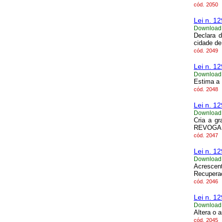
cód.
2050
Lei n. 1
Download
Declara 
cidade de
cód.
2049
Lei n. 1
Download
Estima a 
cód.
2048
Lei n. 1
Download
Cria a gr
REVOGADA
cód.
2047
Lei n. 1
Download
Acrescent
Recuperaç
cód.
2046
Lei n. 1
Download
Altera o 
cód.
2045