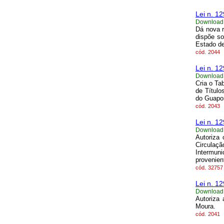
Lei n. 1
Download
Dá nova r
dispõe so
Estado d
cód.
2044
Lei n. 1
Download
Cria o Ta
de Título
do Guapo
cód.
2043
Lei n. 1
Download
Autoriza
Circulaç
Intermun
provenien
cód.
32757
Lei n. 1
Download
Autoriza
Moura.
cód.
2041