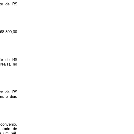
nte de R$
 68.390,00
nte de R$
reais), no
nte de R$
ais e dois
convênio,
Estado de
e um mil,