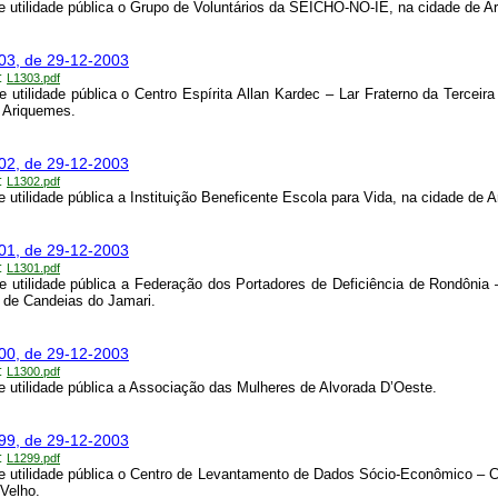
e utilidade pública o Grupo de Voluntários da SEICHO-NO-IE, na cidade de A
303, de 29-12-2003
:
L1303.pdf
e utilidade pública o Centro Espírita Allan Kardec – Lar Fraterno da Terceira
 Ariquemes.
302, de 29-12-2003
:
L1302.pdf
e utilidade pública a Instituição Beneficente Escola para Vida, na cidade de 
301, de 29-12-2003
:
L1301.pdf
e utilidade pública a Federação dos Portadores de Deficiência de Rondôni
 de Candeias do Jamari.
300, de 29-12-2003
:
L1300.pdf
e utilidade pública a Associação das Mulheres de Alvorada D’Oeste.
299, de 29-12-2003
:
L1299.pdf
e utilidade pública o Centro de Levantamento de Dados Sócio-Econômico 
Velho.