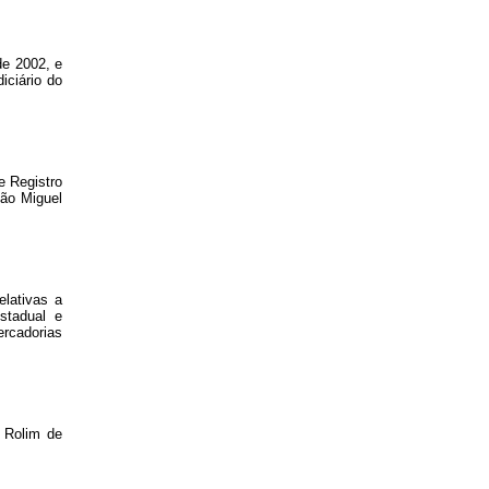
de 2002, e
iciário do
e Registro
São Miguel
lativas a
stadual e
rcadorias
 Rolim de