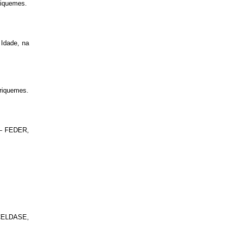
riquemes.
 Idade, na
Ariquemes.
a – FEDER,
– CELDASE,