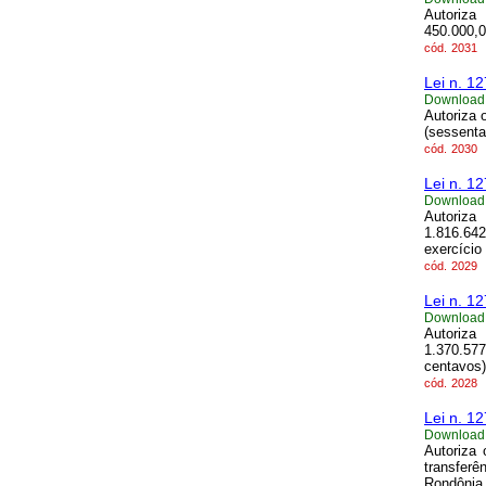
Autoriza
450.000,0
cód.
2031
Lei n. 1
Download
Autoriza 
(sessenta 
cód.
2030
Lei n. 1
Download
Autoriza
1.816.642
exercício
cód.
2029
Lei n. 1
Download
Autoriza
1.370.577
centavos)
cód.
2028
Lei n. 1
Download
Autoriza
transfer
Rondônia