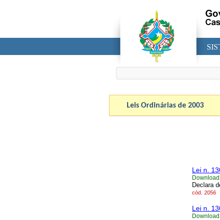
SI
Leis Ordinárias de
2003
Lei n. 1
Download
Declara d
cód.
2056
Lei n. 1
Download