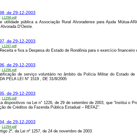
298, de 29-12-2003
:
L1298.pdf
de utilidade pública a Associação Rural Alvoradense para Ajuda Mútua-A
 Alvorada D’Oeste.
297, de 29-12-2003
:
L1297.pdf
Receita e fixa a Despesa do Estado de Rondônia para o exercício financeiro 
296, de 29-12-2003
:
L1296.pdf
atificação de serviço voluntário no âmbito da Polícia Militar do Estado de
 PELA LEI N° 1519 , DE 31/8/2005
295, de 29-12-2003
:
L1295.pdf
a dispositivos na Lei n° 1226, de 29 de setembro de 2003, que “Institui o P
ão de Créditos da Fazenda Pública Estadual – REFAZ”.
294, de 29-12-2003
:
L1294.pdf
artigo 2º, da Lei nº 1257, de 24 de novembro de 2003.