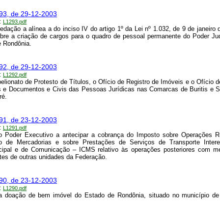
293, de 29-12-2003
:
L1293.pdf
edação a alínea a do inciso IV do artigo 1º da Lei nº 1.032, de 9 de janeiro 
bre a criação de cargos para o quadro de pessoal permanente do Poder Jud
e Rondônia.
292, de 29-12-2003
:
L1292.pdf
belionato de Protesto de Títulos, o Ofício de Registro de Imóveis e o Ofício d
s e Documentos e Civis das Pessoas Jurídicas nas Comarcas de Buritis e 
ré.
291, de 23-12-2003
:
L1291.pdf
 o Poder Executivo a antecipar a cobrança do Imposto sobre Operações Re
ão de Mercadorias e sobre Prestações de Serviços de Transporte Intere
icipal e de Comunicação – ICMS relativo às operações posteriores com me
tes de outras unidades da Federação.
290, de 23-12-2003
:
L1290.pdf
 a doação de bem imóvel do Estado de Rondônia, situado no município de