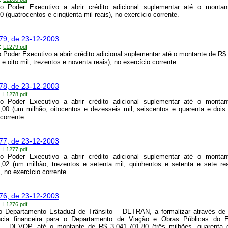
 o Poder Executivo a abrir crédito adicional suplementar até o monta
0 (quatrocentos e cinqüenta mil reais), no exercício corrente.
279, de 23-12-2003
:
L1279.pdf
o Poder Executivo a abrir crédito adicional suplementar até o montante de R$
e oito mil, trezentos e noventa reais), no exercício corrente.
278, de 23-12-2003
:
L1278.pdf
 o Poder Executivo a abrir crédito adicional suplementar até o monta
,00 (um milhão, oitocentos e dezesseis mil, seiscentos e quarenta e dois 
 corrente
277, de 23-12-2003
:
L1277.pdf
 o Poder Executivo a abrir crédito adicional suplementar até o monta
,02 (um milhão, trezentos e setenta mil, quinhentos e setenta e sete re
, no exercício corrente.
276, de 23-12-2003
:
L1276.pdf
 o Departamento Estadual de Trânsito – DETRAN, a formalizar através de 
ência financeira para o Departamento de Viação e Obras Públicas do 
 – DEVOP, até o montante de R$ 3.041.701,80 (três milhões, quarenta 