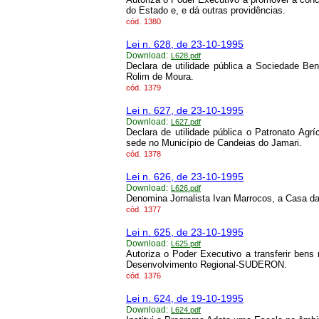
do Estado e, e dá outras providências.
cód.
1380
Lei n. 628, de 23-10-1995
Download:
L628.pdf
Declara de utilidade pública a Sociedade 
Rolim de Moura.
cód.
1379
Lei n. 627, de 23-10-1995
Download:
L627.pdf
Declara de utilidade pública o Patronato 
sede no Município de Candeias do Jamari.
cód.
1378
Lei n. 626, de 23-10-1995
Download:
L626.pdf
Denomina Jornalista Ivan Marrocos, a Casa da
cód.
1377
Lei n. 625, de 23-10-1995
Download:
L625.pdf
Autoriza o Poder Executivo a transferir bens
Desenvolvimento Regional-SUDERON.
cód.
1376
Lei n. 624, de 19-10-1995
Download:
L624.pdf