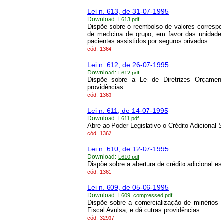
Lei n. 613, de 31-07-1995
Download:
L613.pdf
Dispõe sobre o reembolso de valores corresp
de medicina de grupo, em favor das unidad
pacientes assistidos por seguros privados.
cód.
1364
Lei n. 612, de 26-07-1995
Download:
L612.pdf
Dispõe sobre a Lei de Diretrizes Orçamen
providências.
cód.
1363
Lei n. 611, de 14-07-1995
Download:
L611.pdf
Abre ao Poder Legislativo o Crédito Adicional
cód.
1362
Lei n. 610, de 12-07-1995
Download:
L610.pdf
Dispõe sobre a abertura de crédito adicional es
cód.
1361
Lei n. 609, de 05-06-1995
Download:
L609_compressed.pdf
Dispõe sobre a comercialização de minérios 
Fiscal Avulsa, e dá outras providências.
cód.
32937