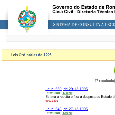
SISTEMA DE CONSULTA A LEG
Leis Ordinárias de
1995
47 resultado
Lei n. 650, de 29-12-1995
Download:
L650.pdf
Estima a receita e fixa a despesa do Estado d
cód.
1401
Lei n. 649, de 27-12-1995
Download:
L649.pdf