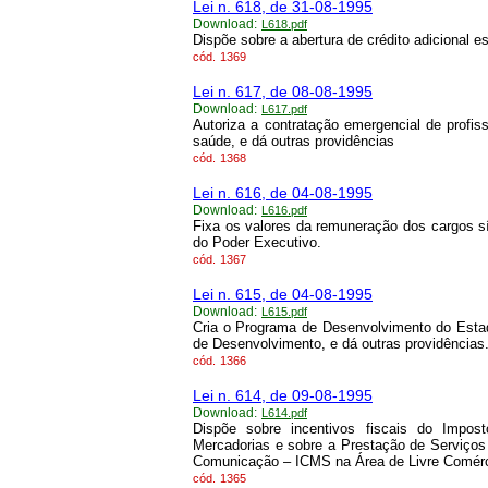
Lei n. 618, de 31-08-1995
Download:
L618.pdf
Dispõe sobre a abertura de crédito adicional es
cód.
1369
Lei n. 617, de 08-08-1995
Download:
L617.pdf
Autoriza a contratação emergencial de profis
saúde, e dá outras providências
cód.
1368
Lei n. 616, de 04-08-1995
Download:
L616.pdf
Fixa os valores da remuneração dos cargos 
do Poder Executivo.
cód.
1367
Lei n. 615, de 04-08-1995
Download:
L615.pdf
Cria o Programa de Desenvolvimento do Es
de Desenvolvimento, e dá outras providências
cód.
1366
Lei n. 614, de 09-08-1995
Download:
L614.pdf
Dispõe sobre incentivos fiscais do Impos
Mercadorias e sobre a Prestação de Serviços 
Comunicação – ICMS na Área de Livre Comérc
cód.
1365