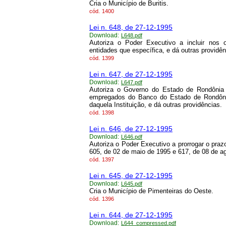
Cria o Município de Buritis.
cód.
1400
Lei n. 648, de 27-12-1995
Download:
L648.pdf
Autoriza o Poder Executivo a incluir nos
entidades que específica, e dá outras providên
cód.
1399
Lei n. 647, de 27-12-1995
Download:
L647.pdf
Autoriza o Governo do Estado de Rondônia 
empregados do Banco do Estado de Rondôni
daquela Instituição, e dá outras providências.
cód.
1398
Lei n. 646, de 27-12-1995
Download:
L646.pdf
Autoriza o Poder Executivo a prorrogar o praz
605, de 02 de maio de 1995 e 617, de 08 de ag
cód.
1397
Lei n. 645, de 27-12-1995
Download:
L645.pdf
Cria o Município de Pimenteiras do Oeste.
cód.
1396
Lei n. 644, de 27-12-1995
Download:
L644_compressed.pdf