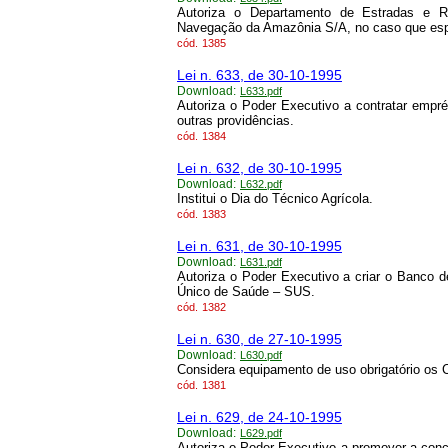
Autoriza o Departamento de Estradas e
Navegação da Amazônia S/A, no caso que esp
cód.
1385
Lei n. 633, de 30-10-1995
Download:
L633.pdf
Autoriza o Poder Executivo a contratar empré
outras providências.
cód.
1384
Lei n. 632, de 30-10-1995
Download:
L632.pdf
Institui o Dia do Técnico Agrícola.
cód.
1383
Lei n. 631, de 30-10-1995
Download:
L631.pdf
Autoriza o Poder Executivo a criar o Banco 
Único de Saúde – SUS.
cód.
1382
Lei n. 630, de 27-10-1995
Download:
L630.pdf
Considera equipamento de uso obrigatório os C
cód.
1381
Lei n. 629, de 24-10-1995
Download:
L629.pdf
Autoriza o Poder Executivo a promover a conc