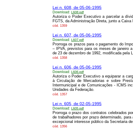
Lei n. 608, de 05-06-1995
Download:
L608.pdf
Autoriza o Poder Executivo a parcelar a dív
FGTS, da Administração Direta, junto a Caixa
cód.
1359
Lei n. 607, de 05-06-1995
Download:
L607.pdf
Prorroga os prazos para o pagamento do Impo
– IPVA, previstos para os meses de janeiro a a
de 23 de dezembro de 1992, modificada pela L
cód.
1358
Lei n. 606, de 05-06-1995
Download:
L606.pdf
Autoriza o Poder Executivo a equiparar a carg
à Circulação de Mercadorias e sobre Prest
Intermunicipal e de Comunicações - ICMS inc
Unidades da Federação.
cód.
1357
Lei n. 605, de 02-05-1995
Download:
L605.pdf
Prorroga o prazo dos contratos celebrados por
de trabalhadores por prazo determinado, para
excepcional interesse público da Secretaria d
cód.
1356