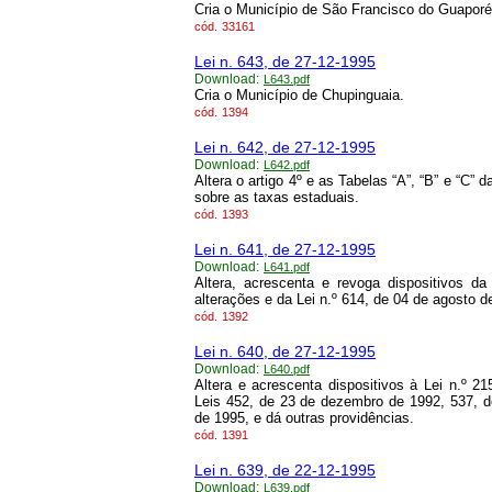
Cria o Município de São Francisco do Guaporé
cód.
33161
Lei n. 643, de 27-12-1995
Download:
L643.pdf
Cria o Município de Chupinguaia.
cód.
1394
Lei n. 642, de 27-12-1995
Download:
L642.pdf
Altera o artigo 4º e as Tabelas “A”, “B” e “C” 
sobre as taxas estaduais.
cód.
1393
Lei n. 641, de 27-12-1995
Download:
L641.pdf
Altera, acrescenta e revoga dispositivos d
alterações e da Lei n.º 614, de 04 de agosto d
cód.
1392
Lei n. 640, de 27-12-1995
Download:
L640.pdf
Altera e acrescenta dispositivos à Lei n.º 
Leis 452, de 23 de dezembro de 1992, 537, 
de 1995, e dá outras providências.
cód.
1391
Lei n. 639, de 22-12-1995
Download:
L639.pdf