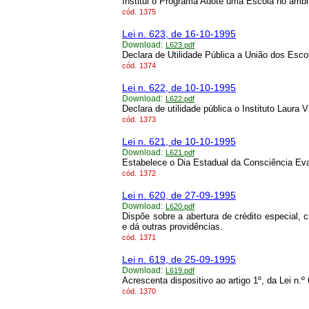
Institui o Programa Adote uma Escola no âmbi
cód.
1375
Lei n. 623, de 16-10-1995
Download:
L623.pdf
Declara de Utilidade Pública a União dos Escot
cód.
1374
Lei n. 622, de 10-10-1995
Download:
L622.pdf
Declara de utilidade pública o Instituto Laura 
cód.
1373
Lei n. 621, de 10-10-1995
Download:
L621.pdf
Estabelece o Dia Estadual da Consciência Evan
cód.
1372
Lei n. 620, de 27-09-1995
Download:
L620.pdf
Dispõe sobre a abertura de crédito especial, 
e dá outras providências.
cód.
1371
Lei n. 619, de 25-09-1995
Download:
L619.pdf
Acrescenta dispositivo ao artigo 1º, da Lei n.º
cód.
1370