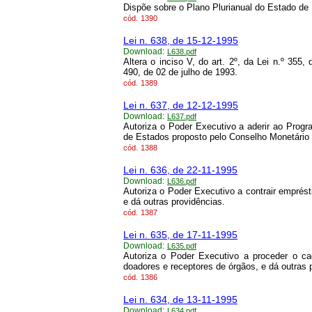
Dispõe sobre o Plano Plurianual do Estado de 
cód.
1390
Lei n. 638, de 15-12-1995
Download:
L638.pdf
Altera o inciso V, do art. 2º, da Lei n.º 355
490, de 02 de julho de 1993.
cód.
1389
Lei n. 637, de 12-12-1995
Download:
L637.pdf
Autoriza o Poder Executivo a aderir ao Progr
de Estados proposto pelo Conselho Monetário N
cód.
1388
Lei n. 636, de 22-11-1995
Download:
L636.pdf
Autoriza o Poder Executivo a contrair emprést
e dá outras providências.
cód.
1387
Lei n. 635, de 17-11-1995
Download:
L635.pdf
Autoriza o Poder Executivo a proceder o c
doadores e receptores de órgãos, e dá outras 
cód.
1386
Lei n. 634, de 13-11-1995
Download:
L634.pdf