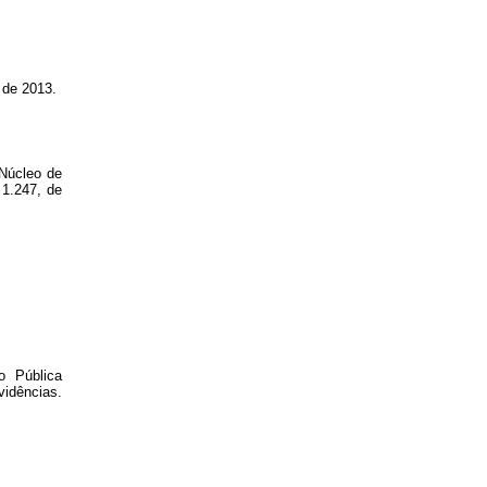
 de 2013.
 Núcleo de
1.247, de
o Pública
vidências.