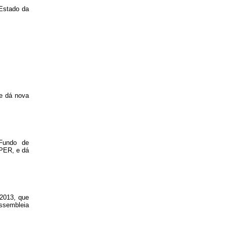
 Estado da
e dá nova
 Fundo de
MPER, e dá
 2013, que
Assembleia