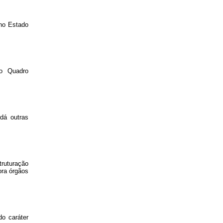
 no Estado
do Quadro
dá outras
truturação
ora órgãos
do caráter