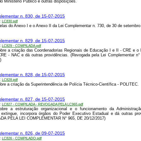
do Ministério Público e outras disposições.
lementar n. 830, de 15-07-2015
:
LC830.pdf
belas do Anexo I e o Anexo II da Lei Complementar n. 730, de 30 de setembro
lementar n. 829, de 15-07-2015
:
LC829 - COMPILADA.pdf
bre a criação das Coordenadorias Regionais de Educação I e II - CRE e o
CRE - NAC e dá outras providências. (Revogada pela Lei Complementar n° 
)
lementar n. 828, de 15-07-2015
:
LC828.pdf
bre a criação da Superintendência de Polícia Técnico-Científica - POLITEC.
lementar n. 827, de 15-07-2015
:
LC827 - COMPILADA - REVOGADA PELA LC965.pdf
obre a estruturação organizacional e o funcionamento da Administraçã
 extingue, incorpora órgãos do Poder Executivo Estadual e dá outras pro
DA PELA LEI COMPLEMENTAR N° 965, DE 20/12/2017)
lementar n. 826, de 09-07-2015
:
LC826 - COMPILADO.pdf