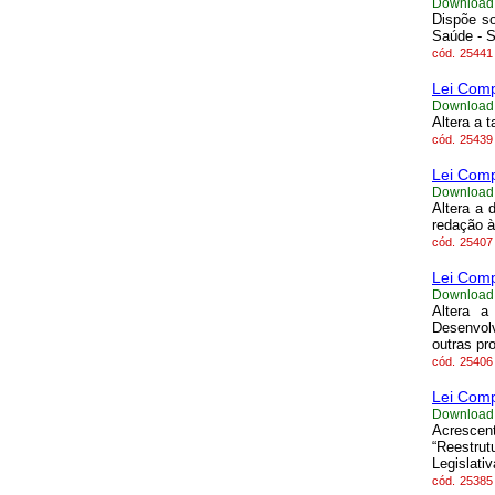
Download
Dispõe so
Saúde - 
cód.
25441
Lei Comp
Download
Altera a 
cód.
25439
Lei Comp
Download
Altera a
redação à
cód.
25407
Lei Comp
Download
Altera a
Desenvolv
outras pr
cód.
25406
Lei Comp
Download
Acrescent
“Reestrut
Legislati
cód.
25385