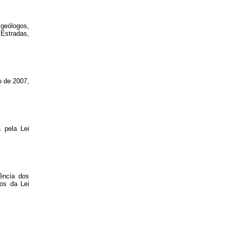
 geólogos,
 Estradas,
o de 2007,
 pela Lei
dência dos
os da Lei