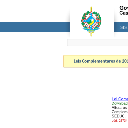
SI
Leis Complementares de
20
Lei Comp
Download
Altera os
Compleme
SEDUC.
cód.
25734