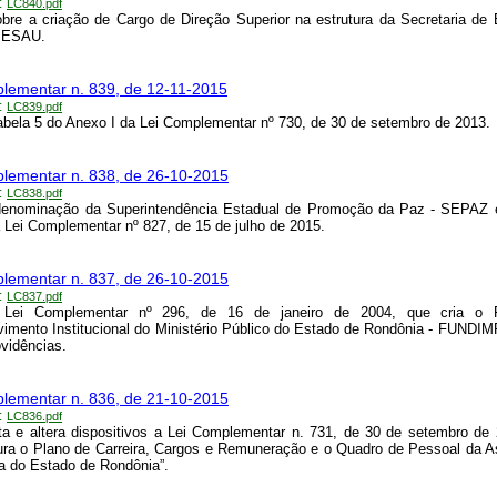
:
LC840.pdf
bre a criação de Cargo de Direção Superior na estrutura da Secretaria de
SESAU.
lementar n. 839, de 12-11-2015
:
LC839.pdf
tabela 5 do Anexo I da Lei Complementar nº 730, de 30 de setembro de 2013.
lementar n. 838, de 26-10-2015
:
LC838.pdf
 denominação da Superintendência Estadual de Promoção da Paz - SEPAZ 
 Lei Complementar nº 827, de 15 de julho de 2015.
lementar n. 837, de 26-10-2015
:
LC837.pdf
 Lei Complementar nº 296, de 16 de janeiro de 2004, que cria o
imento Institucional do Ministério Público do Estado de Rondônia - FUNDI
ovidências.
lementar n. 836, de 21-10-2015
:
LC836.pdf
a e altera dispositivos a Lei Complementar n. 731, de 30 de setembro de
ura o Plano de Carreira, Cargos e Remuneração e o Quadro de Pessoal da 
va do Estado de Rondônia”.