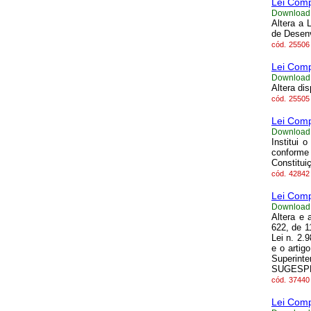
Lei Comp
Download
Altera a 
de Desenv
cód.
25506
Lei Comp
Download
Altera di
cód.
25505
Lei Comp
Download
Institui
conforme 
Constitui
cód.
42842
Lei Comp
Download
Altera e 
622, de 1
Lei n. 2.
e o artig
Superint
SUGESPE 
cód.
37440
Lei Comp