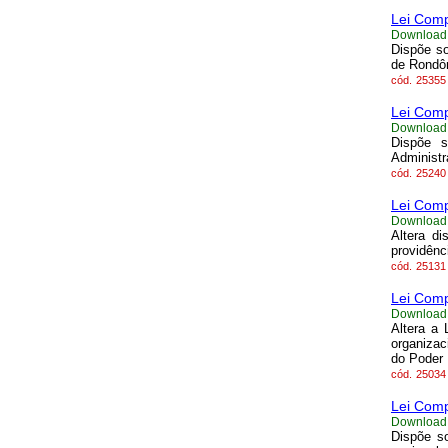
Lei Comp
Download
Dispõe so
de Rondôn
cód.
25355
Lei Comp
Download
Dispõe s
Administr
cód.
25240
Lei Comp
Download
Altera d
providênc
cód.
25131
Lei Comp
Download
Altera a 
organizac
do Poder 
cód.
25034
Lei Comp
Download
Dispõe so