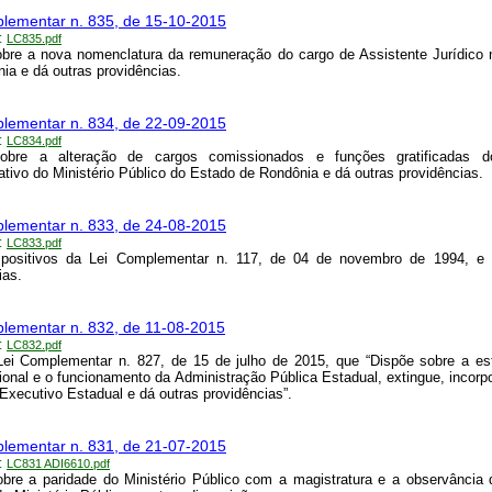
lementar n. 835, de 15-10-2015
:
LC835.pdf
bre a nova nomenclatura da remuneração do cargo de Assistente Jurídico
ia e dá outras providências.
lementar n. 834, de 22-09-2015
:
LC834.pdf
obre a alteração de cargos comissionados e funções gratificadas 
ativo do Ministério Público do Estado de Rondônia e dá outras providências.
lementar n. 833, de 24-08-2015
:
LC833.pdf
ispositivos da Lei Complementar n. 117, de 04 de novembro de 1994, e 
ias.
lementar n. 832, de 11-08-2015
:
LC832.pdf
Lei Complementar n. 827, de 15 de julho de 2015, que “Dispõe sobre a es
ional e o funcionamento da Administração Pública Estadual, extingue, incorp
Executivo Estadual e dá outras providências”.
lementar n. 831, de 21-07-2015
:
LC831 ADI6610.pdf
bre a paridade do Ministério Público com a magistratura e a observância 