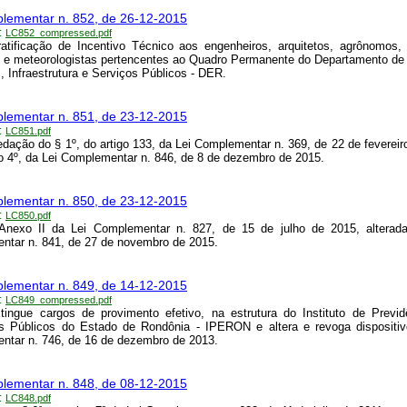
lementar n. 852, de 26-12-2015
:
LC852_compressed.pdf
atificação de Incentivo Técnico aos engenheiros, arquitetos, agrônomos,
 e meteorologistas pertencentes ao Quadro Permanente do Departamento de
 Infraestrutura e Serviços Públicos - DER.
lementar n. 851, de 23-12-2015
:
LC851.pdf
redação do § 1º, do artigo 133, da Lei Complementar n. 369, de 22 de fevereir
go 4º, da Lei Complementar n. 846, de 8 de dezembro de 2015.
lementar n. 850, de 23-12-2015
:
LC850.pdf
 Anexo II da Lei Complementar n. 827, de 15 de julho de 2015, alterada
tar n. 841, de 27 de novembro de 2015.
lementar n. 849, de 14-12-2015
:
LC849_compressed.pdf
tingue cargos de provimento efetivo, na estrutura do Instituto de Previ
es Públicos do Estado de Rondônia - IPERON e altera e revoga dispositiv
tar n. 746, de 16 de dezembro de 2013.
lementar n. 848, de 08-12-2015
:
LC848.pdf