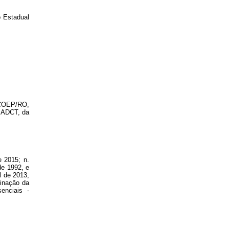
o Estadual
ECOEP/RO,
- ADCT, da
e 2015; n.
de 1992, e
l de 2013,
minação da
enciais -