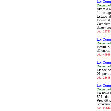
Lei Comp
Download
Altera a 
14 de ago
Estado d
Industri
Compleme
dezembro
cód.
25733
Lei Comp
Download
Institui 
dá outras
cód.
44998
Lei Comp
Download
Dispõe so
07, para 
cód.
25645
Lei Comp
Download
Dá nova r
524, de 
Previdê
providênci
cód.
25644