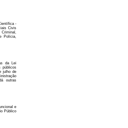
entífica -
iais Civis
 Criminal,
e Polícia,
as da Lei
 públicos
 julho de
nistração
dá outras
uncional e
io Público