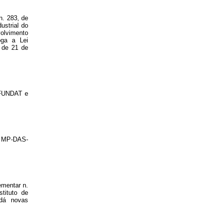
n. 283, de
ustrial do
olvimento
oga a Lei
 de 21 de
a FUNDAT e
ia MP-DAS-
ementar n.
tituto de
dá novas