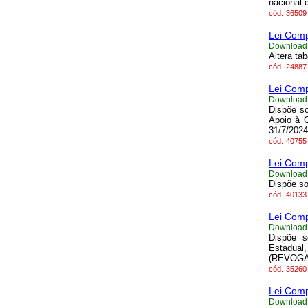
nacional 
cód.
36509
Lei Comp
Download
Altera ta
cód.
24887
Lei Comp
Download
Dispõe so
Apoio à 
31/7/2024
cód.
40755
Lei Comp
Download
Dispõe so
cód.
40133
Lei Comp
Download
Dispõe s
Estadual,
(REVOGA
cód.
35260
Lei Comp
Download