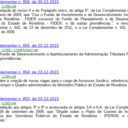
lementar n. 856, de 30-12-2015
:
LC856.pdf
redação do inciso II e do Parágrafo único, do artigo 5º, da Lei Complementar 
sto de 2003, que “Cria o Fundo de Investimento e de Desenvolvimento Ind
e Rondônia - FIDER sucessor do Fundo de Planejamento e de Desenv
al do Estado de Rondônia - FIDER, e dá outras providências.”, e rev
ntar n. 642, de 13 de dezembro de 2011, e a Lei Complementar n. 541,
 de 2009.
lementar n. 855, de 23-12-2015
:
LC855 - COMPILADO.pdf
o Fundo de Desenvolvimento e Aperfeiçoamento da Administração Tributári
 providências.
lementar n. 854, de 23-12-2015
:
LC854.pdf
bre a criação de novas vagas para o cargo de Assessor Jurídico, referênc
compor o Quadro administrativo do Ministério Público do Estado de Rondônia.
lementar n. 853, de 23-12-2015
:
LC853.pdf
edação aos artigos 3º e 6º e acrescenta os artigos 3-A e 6-A, da Lei Compl
28 de setembro de 2009, que “Dispõe sobre o Plano de Custeio do Ins
ncia dos Servidores Públicos do Estado de Rondônia - IPERON, e 
as.”.