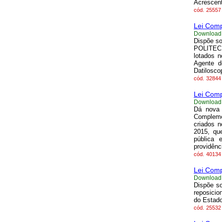
Acrescent
cód.
25557
Lei Comp
Download
Dispõe so
POLITEC, 
lotados n
Agente de
Datilosco
cód.
32844
Lei Comp
Download
Dá nova 
Compleme
criados 
2015, qu
pública 
providênci
cód.
40134
Lei Comp
Download
Dispõe so
reposicio
do Estado
cód.
25532