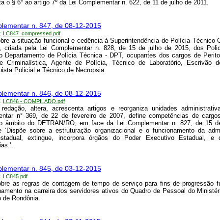
a o § 6° ao artigo 7º da Lei Complementar n. 622, de 11 de julho de 2011.
lementar n. 847, de 08-12-2015
:
LC847_compressed.pdf
bre a situação funcional e cedência à Superintendência de Polícia Técnico-Ci
criada pela Lei Complementar n. 828, de 15 de julho de 2015, dos Polic
o Departamento de Polícia Técnica - DPT, ocupantes dos cargos de Perito
 Criminalística, Agente de Polícia, Técnico de Laboratório, Escrivão d
pista Policial e Técnico de Necropsia.
lementar n. 846, de 08-12-2015
:
LC846 - COMPILADO.pdf
redação, altera, acrescenta artigos e reorganiza unidades administrativ
ntar n° 369, de 22 de fevereiro de 2007, define competências de cargos
no âmbito do DETRAN/RO, em face da Lei Complementar n. 827, de 15 de
e ‘Dispõe sobre a estruturação organizacional e o funcionamento da admi
estadual, extingue, incorpora órgãos do Poder Executivo Estadual, e 
as.’.
lementar n. 845, de 03-12-2015
:
LC845.pdf
bre as regras de contagem de tempo de serviço para fins de progressão f
namento na carreira dos servidores ativos do Quadro de Pessoal do Ministér
 de Rondônia.