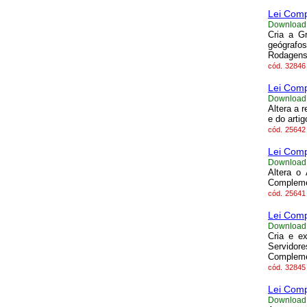
Lei Comp
Download
Cria a Gr
geógrafos
Rodagens,
cód.
32846
Lei Comp
Download
Altera a 
e do arti
cód.
25642
Lei Comp
Download
Altera o
Complemen
cód.
25641
Lei Comp
Download
Cria e ex
Servidor
Complemen
cód.
32845
Lei Comp
Download