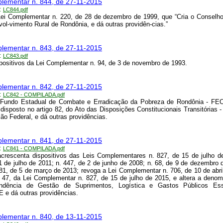
lementar n. 844, de 27-11-2015
:
LC844.pdf
Lei Complementar n. 220, de 28 de dezembro de 1999, que “Cria o Conselh
ol-vimento Rural de Rondônia, e dá outras providên-cias.”
lementar n. 843, de 27-11-2015
:
LC843.pdf
spositivos da Lei Complementar n. 94, de 3 de novembro de 1993.
lementar n. 842, de 27-11-2015
:
LC842 - COMPILADA.pdf
 o Fundo Estadual de Combate e Erradicação da Pobreza de Rondônia - F
disposto no artigo 82, do Ato das Disposições Constitucionais Transitórias 
ção Federal, e dá outras providências.
lementar n. 841, de 27-11-2015
:
LC841 - COMPILADA.pdf
acrescenta dispositivos das Leis Complementares n. 827, de 15 de julho d
1 de julho de 2011; n. 447, de 2 de junho de 2008; n. 68, de 9 de dezembro 
981, de 5 de março de 2013; revoga a Lei Complementar n. 706, de 10 de abri
o 47, da Lei Complementar n. 827, de 15 de julho de 2015, e altera a deno
endência de Gestão de Suprimentos, Logística e Gastos Públicos Ess
e dá outras providências.
lementar n. 840, de 13-11-2015