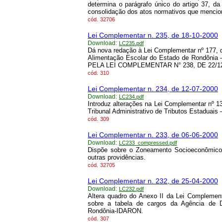
determina o parágrafo único do artigo 37, d
consolidação dos atos normativos que mencio
cód.
32706
Lei Complementar n. 235, de 18-10-2000
Download:
LC235.pdf
Dá nova redação à Lei Complementar nº 177, de
Alimentação Escolar do Estado de Rondônia
PELA LEI COMPLEMENTAR N° 238, DE 22/12
cód.
310
Lei Complementar n. 234, de 12-07-2000
Download:
LC234.pdf
Introduz alterações na Lei Complementar nº 1
Tribunal Administrativo de Tributos Estaduais
cód.
309
Lei Complementar n. 233, de 06-06-2000
Download:
LC233_compressed.pdf
Dispõe sobre o Zoneamento Socioeconômico
outras providências.
cód.
32705
Lei Complementar n. 232, de 25-04-2000
Download:
LC232.pdf
Altera quadro do Anexo II da Lei Complement
sobre a tabela de cargos da Agência de De
Rondônia-IDARON.
cód.
307