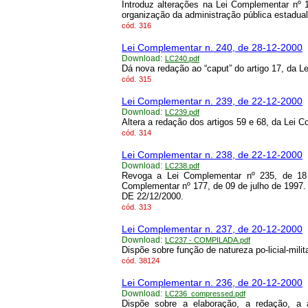
Introduz alterações na Lei Complementar nº 
organização da administração pública estadual
cód.
316
Lei Complementar n. 240, de 28-12-2000
Download:
LC240.pdf
Dá nova redação ao “caput” do artigo 17, da 
cód.
315
Lei Complementar n. 239, de 22-12-2000
Download:
LC239.pdf
Altera a redação dos artigos 59 e 68, da Lei C
cód.
314
Lei Complementar n. 238, de 22-12-2000
Download:
LC238.pdf
Revoga a Lei Complementar nº 235, de 18
Complementar nº 177, de 09 de julho de 
DE 22/12/2000.
cód.
313
Lei Complementar n. 237, de 20-12-2000
Download:
LC237 - COMPILADA.pdf
Dispõe sobre função de natureza po-licial-milita
cód.
38124
Lei Complementar n. 236, de 20-12-2000
Download:
LC236_compressed.pdf
Dispõe sobre a elaboração, a redação, a 