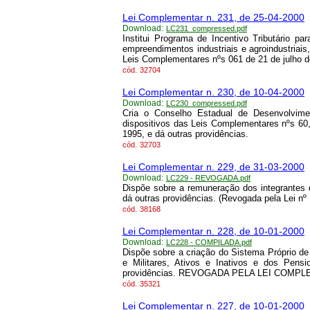
Lei Complementar n. 231, de 25-04-2000
Download:
LC231_compressed.pdf
Institui Programa de Incentivo Tributário p
empreendimentos industriais e agroindustriais
Leis Complementares nºs 061 de 21 de julho d
cód.
32704
Lei Complementar n. 230, de 10-04-2000
Download:
LC230_compressed.pdf
Cria o Conselho Estadual de Desenvolvime
dispositivos das Leis Complementares nºs 60,
1995, e dá outras providências.
cód.
32703
Lei Complementar n. 229, de 31-03-2000
Download:
LC229 - REVOGADA.pdf
Dispõe sobre a remuneração dos integrantes d
dá outras providências. (Revogada pela Lei nº
cód.
38168
Lei Complementar n. 228, de 10-01-2000
Download:
LC228 - COMPILADA.pdf
Dispõe sobre a criação do Sistema Próprio de
e Militares, Ativos e Inativos e dos Pens
providências. REVOGADA PELA LEI COMPLE
cód.
35321
Lei Complementar n. 227, de 10-01-2000