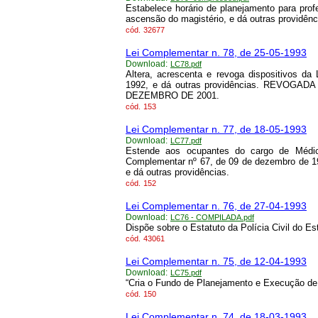
Estabelece horário de planejamento para prof
ascensão do magistério, e dá outras providênc
cód.
32677
Lei Complementar n. 78, de 25-05-1993
Download:
LC78.pdf
Altera, acrescenta e revoga dispositivos d
1992, e dá outras providências. REVOGA
DEZEMBRO DE 2001.
cód.
153
Lei Complementar n. 77, de 18-05-1993
Download:
LC77.pdf
Estende aos ocupantes do cargo de Médico
Complementar nº 67, de 09 de dezembro de 199
e dá outras providências.
cód.
152
Lei Complementar n. 76, de 27-04-1993
Download:
LC76 - COMPILADA.pdf
Dispõe sobre o Estatuto da Polícia Civil do Es
cód.
43061
Lei Complementar n. 75, de 12-04-1993
Download:
LC75.pdf
“Cria o Fundo de Planejamento e Execução de 
cód.
150
Lei Complementar n. 74, de 18-03-1993