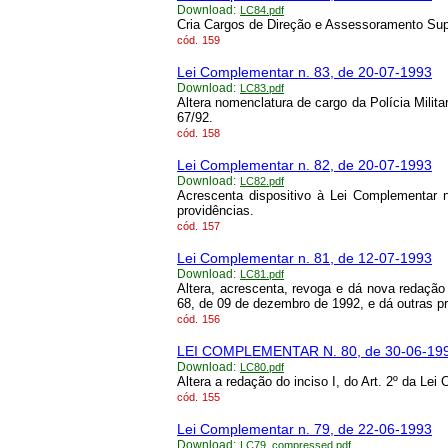
Download:
LC84.pdf
Cria Cargos de Direção e Assessoramento Sup
cód.
159
Lei Complementar n. 83, de 20-07-1993
Download:
LC83.pdf
Altera nomenclatura de cargo da Polícia Milit
67/92.
cód.
158
Lei Complementar n. 82, de 20-07-1993
Download:
LC82.pdf
Acrescenta dispositivo à Lei Complementar 
providências.
cód.
157
Lei Complementar n. 81, de 12-07-1993
Download:
LC81.pdf
Altera, acrescenta, revoga e dá nova redação
68, de 09 de dezembro de 1992, e dá outras pr
cód.
156
LEI COMPLEMENTAR N. 80, de 30-06-19
Download:
LC80.pdf
Altera a redação do inciso I, do Art. 2º da Lei
cód.
155
Lei Complementar n. 79, de 22-06-1993
Download:
LC79_compressed.pdf