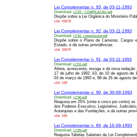
Lei Complementar n. 93, de 03-11-1993
Download:
LC93 - COMPILACAO.pdf
Dispõe sobre a Lei Orgânica do Ministério Púb
cód.
43678
Lei Complementar n. 92, de 03-11-1993
Download:
LC92_compressed.pdf
Dispõe sobre o Plano de Carreiras, Cargos e
Estado, e dá outras providências.
cód.
32679
Lei Complementar n. 91, de 03-11-1993
Download:
LC91.pdf
Altera, acrescenta, revoga e dá nova redação
17 de julho de 1992; 63, de 10 de agosto de
03 de março de 1993 e, 88 de 26 de agosto de 
cód.
166
Lei Complementar n. 90, de 30-09-1993
Download:
LC90.pdf
Reajusta em 25% (vinte e cinco por cento) os
dos Poderes Executivo, Legislativo, Judiciário
Autarquias e das Fundações, e dá outras prov
cód.
165
Lei Complementar n. 89, de 15-09-1993
Download:
LC89.pdf
Reajusta Tabelas Salariais da Lei Complement