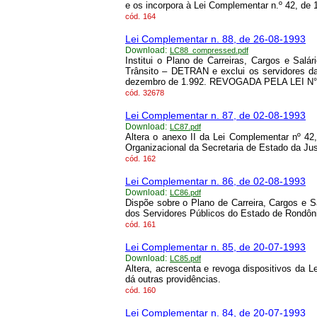
e os incorpora à Lei Complementar n.º 42, de
cód.
164
Lei Complementar n. 88, de 26-08-1993
Download:
LC88_compressed.pdf
Institui o Plano de Carreiras, Cargos e Sal
Trânsito – DETRAN e exclui os servidores d
dezembro de 1.992. REVOGADA PELA LEI N° 
cód.
32678
Lei Complementar n. 87, de 02-08-1993
Download:
LC87.pdf
Altera o anexo II da Lei Complementar nº 42
Organizacional da Secretaria de Estado da Ju
cód.
162
Lei Complementar n. 86, de 02-08-1993
Download:
LC86.pdf
Dispõe sobre o Plano de Carreira, Cargos e Sa
dos Servidores Públicos do Estado de Rondôn
cód.
161
Lei Complementar n. 85, de 20-07-1993
Download:
LC85.pdf
Altera, acrescenta e revoga dispositivos da L
dá outras providências.
cód.
160
Lei Complementar n. 84, de 20-07-1993