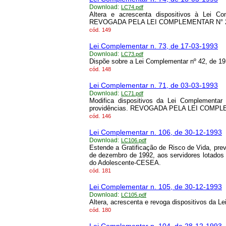
Download:
LC74.pdf
Altera e acrescenta dispositivos à Lei C
REVOGADA PELA LEI COMPLEMENTAR N° 2
cód.
149
Lei Complementar n. 73, de 17-03-1993
Download:
LC73.pdf
Dispõe sobre a Lei Complementar nº 42, de 1
cód.
148
Lei Complementar n. 71, de 03-03-1993
Download:
LC71.pdf
Modifica dispositivos da Lei Complementar
providências. REVOGADA PELA LEI COMPL
cód.
146
Lei Complementar n. 106, de 30-12-1993
Download:
LC106.pdf
Estende a Gratificação de Risco de Vida, prev
de dezembro de 1992, aos servidores lotados 
do Adolescente-CESEA.
cód.
181
Lei Complementar n. 105, de 30-12-1993
Download:
LC105.pdf
Altera, acrescenta e revoga dispositivos da Le
cód.
180