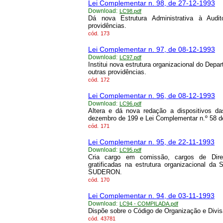
Lei Complementar n. 98, de 27-12-1993
Download:
LC98.pdf
Dá nova Estrutura Administrativa à Audi
providências.
cód.
173
Lei Complementar n. 97, de 08-12-1993
Download:
LC97.pdf
Institui nova estrutura organizacional do De
outras providências.
cód.
172
Lei Complementar n. 96, de 08-12-1993
Download:
LC96.pdf
Altera e dá nova redação a dispositivos 
dezembro de 199 e Lei Complementar n.º 58 de
cód.
171
Lei Complementar n. 95, de 22-11-1993
Download:
LC95.pdf
Cria cargo em comissão, cargos de Dire
gratificadas na estrutura organizacional da
SUDERON.
cód.
170
Lei Complementar n. 94, de 03-11-1993
Download:
LC94 - COMPILADA.pdf
Dispõe sobre o Código de Organização e Divis
cód.
43781