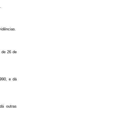
.
idências.
4 de 26 de
1990, e dá
dá outras