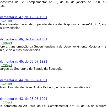
ispositivos da Lei Complementar nº 32, de 16 de janeiro de 1990, e 
ias.
lementar n. 47, de 12-07-1991
:
LC47.pdf
bre a transformação da Superintendência de Desportos e Lazer-SUDER, em 
as providências
lementar n. 46, de 12-07-1991
:
LC46.pdf
obre a transformação da Superintendência de Desenvolvimento Regional –
uia, e dá outras providências.
lementar n. 45, de 03-07-1991
:
LC45.pdf
cargos da Secretaria de Estado da Educação.
lementar n. 44, de 03-07-1991
:
LC44.pdf
bre o Hospital de Base Dr. Ary Pinheiro, e dá outras providências.
lementar n. 43, de 25-06-1991
:
LC43.pdf
ta parágrafo ao Art. 300, da Lei Complementar n.º 15, de 14 de outubro