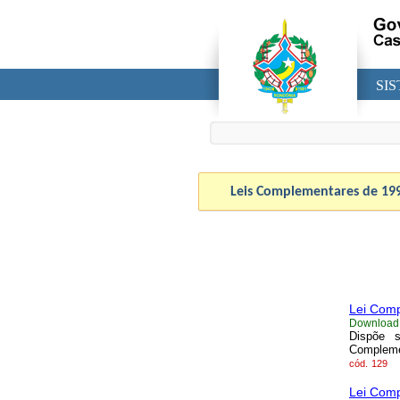
SI
Leis Complementares de
19
Lei Comp
Download
Dispõe s
Complemen
cód.
129
Lei Comp