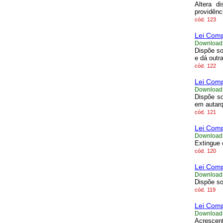
Altera d
providênc
cód.
123
Lei Comp
Download
Dispõe so
e dá outr
cód.
122
Lei Comp
Download
Dispõe s
em autarq
cód.
121
Lei Comp
Download
Extingue 
cód.
120
Lei Comp
Download
Dispõe so
cód.
119
Lei Comp
Download
Acrescen