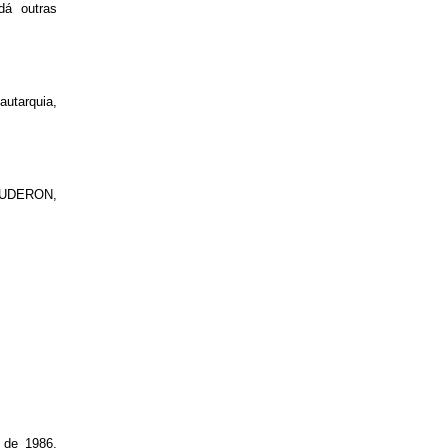
dá outras
autarquia,
 SUDERON,
 de 1986,