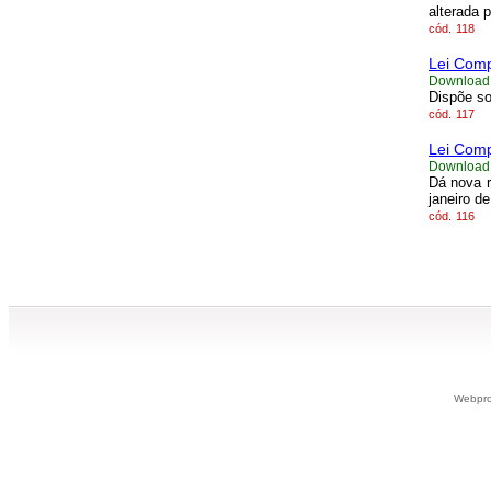
alterada 
cód.
118
Lei Comp
Download
Dispõe so
cód.
117
Lei Comp
Download
Dá nova r
janeiro d
cód.
116
Webpro