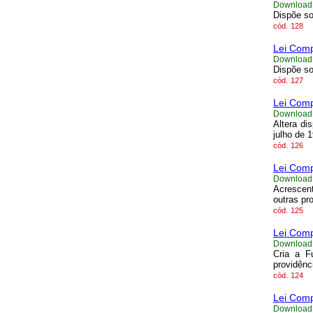
Download
Dispõe so
cód.
128
Lei Comp
Download
Dispõe so
cód.
127
Lei Comp
Download
Altera di
julho de 
cód.
126
Lei Comp
Download
Acrescent
outras pr
cód.
125
Lei Comp
Download
Cria a F
providênc
cód.
124
Lei Comp
Download