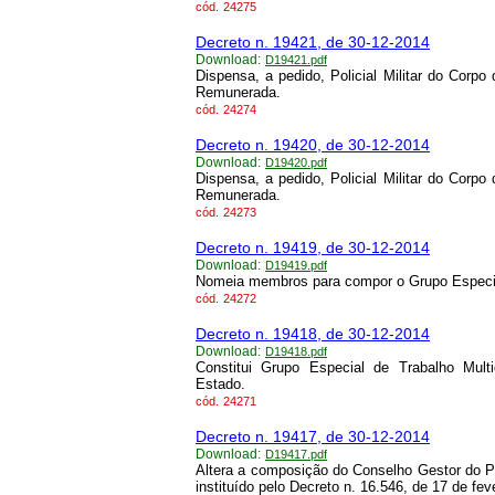
cód.
24275
Decreto n. 19421, de 30-12-2014
Download:
D19421.pdf
Dispensa, a pedido, Policial Militar do Corpo
Remunerada.
cód.
24274
Decreto n. 19420, de 30-12-2014
Download:
D19420.pdf
Dispensa, a pedido, Policial Militar do Corpo
Remunerada.
cód.
24273
Decreto n. 19419, de 30-12-2014
Download:
D19419.pdf
Nomeia membros para compor o Grupo Especial 
cód.
24272
Decreto n. 19418, de 30-12-2014
Download:
D19418.pdf
Constitui Grupo Especial de Trabalho Multi
Estado.
cód.
24271
Decreto n. 19417, de 30-12-2014
Download:
D19417.pdf
Altera a composição do Conselho Gestor do 
instituído pelo Decreto n. 16.546, de 17 de fev