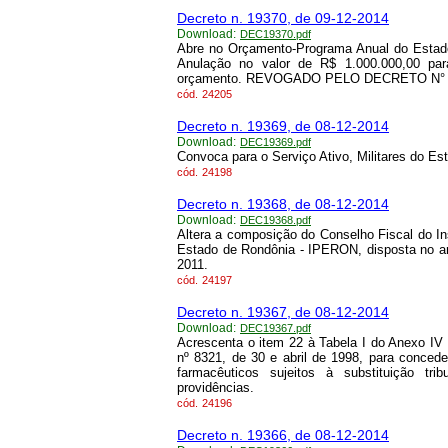
Decreto n. 19370, de 09-12-2014
Download:
DEC19370.pdf
Abre no Orçamento-Programa Anual do Estado
Anulação no valor de R$ 1.000.000,00 par
orçamento. REVOGADO PELO DECRETO N° 25
cód.
24205
Decreto n. 19369, de 08-12-2014
Download:
DEC19369.pdf
Convoca para o Serviço Ativo, Militares do E
cód.
24198
Decreto n. 19368, de 08-12-2014
Download:
DEC19368.pdf
Altera a composição do Conselho Fiscal do In
Estado de Rondônia - IPERON, disposta no art
2011.
cód.
24197
Decreto n. 19367, de 08-12-2014
Download:
DEC19367.pdf
Acrescenta o item 22 à Tabela I do Anexo I
nº 8321, de 30 e abril de 1998, para conced
farmacêuticos sujeitos à substituição tr
providências.
cód.
24196
Decreto n. 19366, de 08-12-2014