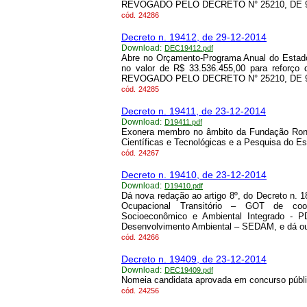
REVOGADO PELO DECRETO N° 25210, DE 9/
cód.
24286
Decreto n. 19412, de 29-12-2014
Download:
DEC19412.pdf
Abre no Orçamento-Programa Anual do Estado
no valor de R$ 33.536.455,00 para reforço
REVOGADO PELO DECRETO N° 25210, DE 9/
cód.
24285
Decreto n. 19411, de 23-12-2014
Download:
D19411.pdf
Exonera membro no âmbito da Fundação Ron
Científicas e Tecnológicas e a Pesquisa do E
cód.
24267
Decreto n. 19410, de 23-12-2014
Download:
D19410.pdf
Dá nova redação ao artigo 8º, do Decreto n. 
Ocupacional Transitório – GOT de coo
Socioeconômico e Ambiental Integrado - P
Desenvolvimento Ambiental – SEDAM, e dá out
cód.
24266
Decreto n. 19409, de 23-12-2014
Download:
DEC19409.pdf
Nomeia candidata aprovada em concurso públic
cód.
24256