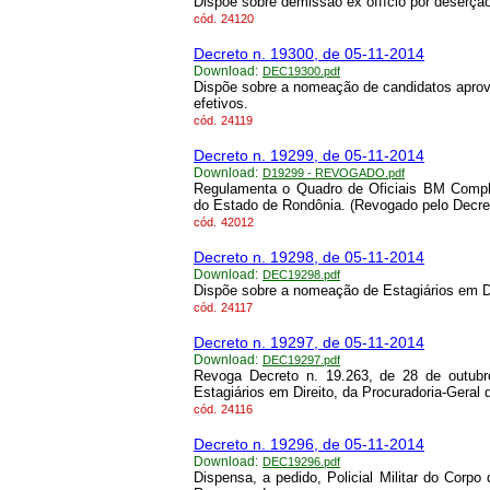
Dispõe sobre demissão ex offício por deserção
cód.
24120
Decreto n. 19300, de 05-11-2014
Download:
DEC19300.pdf
Dispõe sobre a nomeação de candidatos apro
efetivos.
cód.
24119
Decreto n. 19299, de 05-11-2014
Download:
D19299 - REVOGADO.pdf
Regulamenta o Quadro de Oficiais BM Compl
do Estado de Rondônia. (Revogado pelo Decret
cód.
42012
Decreto n. 19298, de 05-11-2014
Download:
DEC19298.pdf
Dispõe sobre a nomeação de Estagiários em Di
cód.
24117
Decreto n. 19297, de 05-11-2014
Download:
DEC19297.pdf
Revoga Decreto n. 19.263, de 28 de outub
Estagiários em Direito, da Procuradoria-Geral 
cód.
24116
Decreto n. 19296, de 05-11-2014
Download:
DEC19296.pdf
Dispensa, a pedido, Policial Militar do Corpo