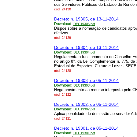
dos Servidores Públicos do Estado de Rondôn
cód.
24130
Decreto n. 19305, de 13-11-2014
Download:
DEC19305.pdf
Dispõe sobre a nomeação de candidatos apro
efetivos.
cód.
24129
Decreto n. 19304, de 13-11-2014
Download:
DEC19304.pdf
Regulamenta o funcionamento do Conselho Es
no artigo 8º, da Lei Complementar n. 775, de
Estadual de Esportes, Cultura e Lazer - SECE
cód.
24128
Decreto n. 19303, de 05-11-2014
Download:
DEC19303.pdf
Nega provimento ao recurso interposto pel
cód.
24122
Decreto n. 19302, de 05-11-2014
Download:
DEC19302.pdf
Aplica penalidade de demissão ao servidor Ado
cód.
24121
Decreto n. 19301, de 05-11-2014
Download:
DEC19301.pdf