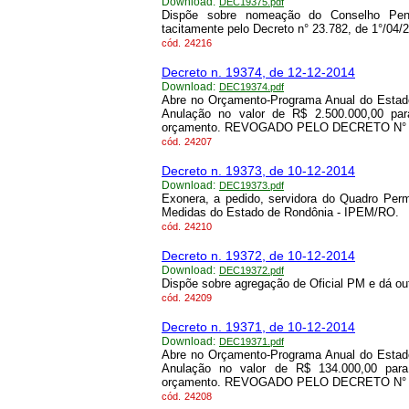
Download:
DEC19375.pdf
Dispõe sobre nomeação do Conselho Peni
tacitamente pelo Decreto n° 23.782, de 1°/04/2
cód.
24216
Decreto n. 19374, de 12-12-2014
Download:
DEC19374.pdf
Abre no Orçamento-Programa Anual do Estado
Anulação no valor de R$ 2.500.000,00 par
orçamento. REVOGADO PELO DECRETO N° 25
cód.
24207
Decreto n. 19373, de 10-12-2014
Download:
DEC19373.pdf
Exonera, a pedido, servidora do Quadro Perm
Medidas do Estado de Rondônia - IPEM/RO.
cód.
24210
Decreto n. 19372, de 10-12-2014
Download:
DEC19372.pdf
Dispõe sobre agregação de Oficial PM e dá out
cód.
24209
Decreto n. 19371, de 10-12-2014
Download:
DEC19371.pdf
Abre no Orçamento-Programa Anual do Estado
Anulação no valor de R$ 134.000,00 para
orçamento. REVOGADO PELO DECRETO N° 25
cód.
24208