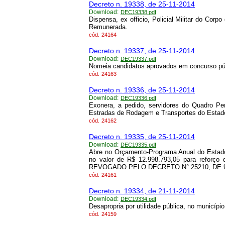
Decreto n. 19338, de 25-11-2014
Download:
DEC19338.pdf
Dispensa, ex officio, Policial Militar do Corp
Remunerada.
cód.
24164
Decreto n. 19337, de 25-11-2014
Download:
DEC19337.pdf
Nomeia candidatos aprovados em concurso púb
cód.
24163
Decreto n. 19336, de 25-11-2014
Download:
DEC19336.pdf
Exonera, a pedido, servidores do Quadro P
Estradas de Rodagem e Transportes do Esta
cód.
24162
Decreto n. 19335, de 25-11-2014
Download:
DEC19335.pdf
Abre no Orçamento-Programa Anual do Estado
no valor de R$ 12.998.793,05 para reforço
REVOGADO PELO DECRETO N° 25210, DE 9/
cód.
24161
Decreto n. 19334, de 21-11-2014
Download:
DEC19334.pdf
Desapropria por utilidade pública, no municípi
cód.
24159