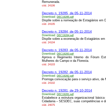
Remunerada.
cód.
24106
Decreto n. 19285, de 05-11-2014
Download:
DEC19285.pdf
Dispõe sobre a nomeação de Estagiários em Di
cód.
24105
Decreto n. 19284, de 05-11-2014
Download:
DEC19284.pdf
Dispõe sobre a exoneração de Estagiários em D
cód.
24104
Decreto n. 19283, de 05-11-2014
Download:
DEC19283.pdf
Aprova o Regimento Interno do Fórum Esta
Mulheres do Campo e da Floresta.
cód.
24103
Decreto n. 19282, de 05-11-2014
Download:
DEC19282.pdf
Prorroga convocação para o serviço ativo, de
cód.
24102
Decreto n. 19281, de 29-10-2014
Download:
DEC19281.pdf
Estabelece a estrutura organizacional básic
Cidadania – SESDEC, suas competências e dá 
cód.
24075