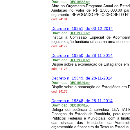
Download:
DEC19352.pdf
Abre no Orçamento-Programa Anual do Estado
Anulação no valor de R$ 1.585.000,00 par
orçamento. REVOGADO PELO DECRETO N° 25
cód.
24181
Decreto n. 19351, de 03-12-2014
Download:
DEC19351.pdf
Institui a Comissão Especial de Acompan
regularização fundiária urbana na área denomi
cód.
24177
Decreto n. 19350, de 28-11-2014
Download:
DEC19350.pdf
Dispõe sobre a exoneração de Estagiários em D
cód.
24176
Decreto n. 19349, de 28-11-2014
Download:
DEC19349.pdf
Dispõe sobre a nomeação de Estagiários em Di
cód.
24175
Decreto n. 19348, de 28-11-2014
Download:
DEC19348.pdf
Delega competência à servidora LÉA TATI
Finanças do Estado de Rondônia, para repr
Públicos Federais e Municipais, com a fina
das dívidas das Entidades da Administra
orçamentário e financeiro do Tesouro Estadual