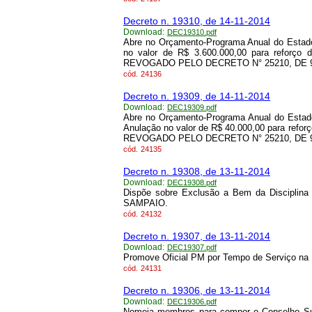
Decreto n. 19310, de 14-11-2014
Download:
DEC19310.pdf
Abre no Orçamento-Programa Anual do Estado
no valor de R$ 3.600.000,00 para reforço 
REVOGADO PELO DECRETO N° 25210, DE 9/
cód.
24136
Decreto n. 19309, de 14-11-2014
Download:
DEC19309.pdf
Abre no Orçamento-Programa Anual do Estado
Anulação no valor de R$ 40.000,00 para refor
REVOGADO PELO DECRETO N° 25210, DE 9/
cód.
24135
Decreto n. 19308, de 13-11-2014
Download:
DEC19308.pdf
Dispõe sobre Exclusão a Bem da Discipl
SAMPAIO.
cód.
24132
Decreto n. 19307, de 13-11-2014
Download:
DEC19307.pdf
Promove Oficial PM por Tempo de Serviço na P
cód.
24131
Decreto n. 19306, de 13-11-2014
Download:
DEC19306.pdf
Nomeia membros para compor o Conselho Super