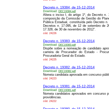
Decreto n. 19384, de 15-12-2014
Download:
DEC19384.pdf
Altera o inciso I, do artigo 1º, do Decreto n
composição da Comissão de Gestão do Plano
Pública Estadual, constituída pelo Decreto n
Decretos n. 17.095, de 12 de setembro de 2
17.328, de 30 de novembro de 2012”.
cód.
24226
Decreto n. 19383, de 15-12-2014
Download:
DEC19383.pdf
Dispõe sobre a nomeação de candidato apro
carreira de Procurador do Estado - Procur
Procuradoria Geral do Estado.
cód.
24225
Decreto n. 19382, de 15-12-2014
Download:
DEC19382.pdf
Nomeia candidata aprovada em concurso públic
cód.
24223
Decreto n. 19381, de 15-12-2014
Download:
DEC19381.pdf
Nomeia candidatos aprovados em concurso pú
providências.
cód.
24222
Decreto n. 19380, de 15-12-2014