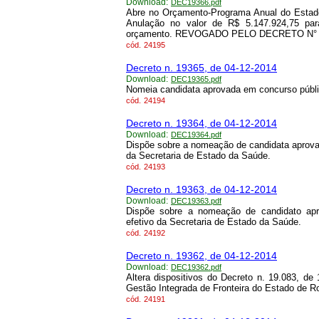
Download:
DEC19366.pdf
Abre no Orçamento-Programa Anual do Estado
Anulação no valor de R$ 5.147.924,75 par
orçamento. REVOGADO PELO DECRETO N° 25
cód.
24195
Decreto n. 19365, de 04-12-2014
Download:
DEC19365.pdf
Nomeia candidata aprovada em concurso públic
cód.
24194
Decreto n. 19364, de 04-12-2014
Download:
DEC19364.pdf
Dispõe sobre a nomeação de candidata aprova
da Secretaria de Estado da Saúde.
cód.
24193
Decreto n. 19363, de 04-12-2014
Download:
DEC19363.pdf
Dispõe sobre a nomeação de candidato apr
efetivo da Secretaria de Estado da Saúde.
cód.
24192
Decreto n. 19362, de 04-12-2014
Download:
DEC19362.pdf
Altera dispositivos do Decreto n. 19.083, de
Gestão Integrada de Fronteira do Estado de Ro
cód.
24191