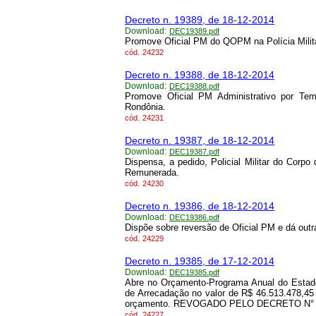
Decreto n. 19389, de 18-12-2014
Download:
DEC19389.pdf
Promove Oficial PM do QOPM na Polícia Milit
cód.
24232
Decreto n. 19388, de 18-12-2014
Download:
DEC19388.pdf
Promove Oficial PM Administrativo por Tem
Rondônia.
cód.
24231
Decreto n. 19387, de 18-12-2014
Download:
DEC19387.pdf
Dispensa, a pedido, Policial Militar do Corpo
Remunerada.
cód.
24230
Decreto n. 19386, de 18-12-2014
Download:
DEC19386.pdf
Dispõe sobre reversão de Oficial PM e dá outr
cód.
24229
Decreto n. 19385, de 17-12-2014
Download:
DEC19385.pdf
Abre no Orçamento-Programa Anual do Estad
de Arrecadação no valor de R$ 46.513.478,45
orçamento. REVOGADO PELO DECRETO N° 25
cód.
24227