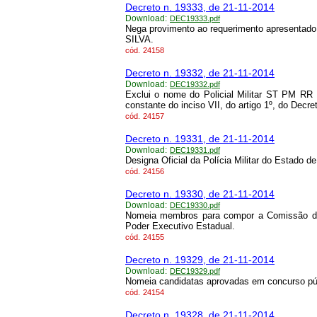
Decreto n. 19333, de 21-11-2014
Download:
DEC19333.pdf
Nega provimento ao requerimento apresent
SILVA.
cód.
24158
Decreto n. 19332, de 21-11-2014
Download:
DEC19332.pdf
Exclui o nome do Policial Militar ST PM
constante do inciso VII, do artigo 1º, do Decr
cód.
24157
Decreto n. 19331, de 21-11-2014
Download:
DEC19331.pdf
Designa Oficial da Polícia Militar do Estado d
cód.
24156
Decreto n. 19330, de 21-11-2014
Download:
DEC19330.pdf
Nomeia membros para compor a Comissão de
Poder Executivo Estadual.
cód.
24155
Decreto n. 19329, de 21-11-2014
Download:
DEC19329.pdf
Nomeia candidatas aprovadas em concurso púb
cód.
24154
Decreto n. 19328, de 21-11-2014