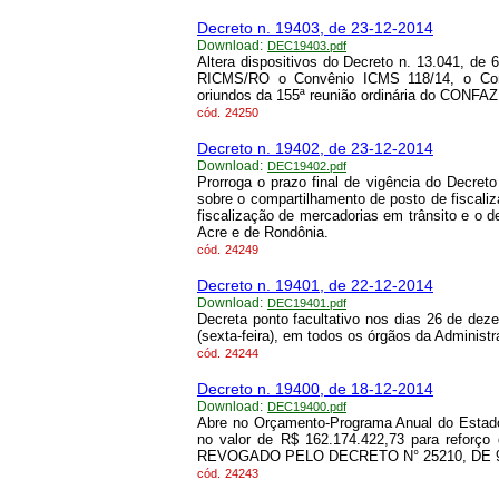
Decreto n. 19403, de 23-12-2014
Download:
DEC19403.pdf
Altera dispositivos do Decreto n. 13.041, de 
RICMS/RO o Convênio ICMS 118/14, o Con
oriundos da 155ª reunião ordinária do CONFAZ,
cód.
24250
Decreto n. 19402, de 23-12-2014
Download:
DEC19402.pdf
Prorroga o prazo final de vigência do Decre
sobre o compartilhamento de posto de fiscaliz
fiscalização de mercadorias em trânsito e o 
Acre e de Rondônia.
cód.
24249
Decreto n. 19401, de 22-12-2014
Download:
DEC19401.pdf
Decreta ponto facultativo nos dias 26 de deze
(sexta-feira), em todos os órgãos da Administr
cód.
24244
Decreto n. 19400, de 18-12-2014
Download:
DEC19400.pdf
Abre no Orçamento-Programa Anual do Estado
no valor de R$ 162.174.422,73 para reforço
REVOGADO PELO DECRETO N° 25210, DE 9/
cód.
24243