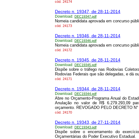
cód.
24174
Decreto n. 19347, de 28-11-2014
Download:
DEC19347.pdf
Nomeia candidata aprovada em concurso públic
cód.
24173
Decreto n. 19346, de 28-11-2014
Download:
DEC19346.pdf
Nomeia candidata aprovada em concurso públic
cód.
24172
Decreto n. 19345, de 28-11-2014
Download:
DEC19345.pdf
Dispõe sobre o tráfego nas Rodovias Coleto
Rodovias Federais que são delegadas, e dá ou
cód.
24171
Decreto n. 19344, de 28-11-2014
Download:
DEC19344.pdf
Abre no Orçamento-Programa Anual do Estado
Anulação no valor de R$ 6.279.293,09 par
orçamento. REVOGADO PELO DECRETO N° 25
cód.
24170
Decreto n. 19343, de 27-11-2014
Download:
DEC19343.pdf
Dispõe sobre o encerramento do exercício
Orçamentárias do Poder Executivo Estadual.