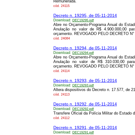
Remunerada.
cód.
24115
Decreto n. 19295, de 05-11-2014
Download:
DEC19295.pdf
Abre no Orçamento-Programa Anual do Estado
Anulação no valor de R$ 4.900.000,00 par
orçamento. REVOGADO PELO DECRETO N° 25
cód.
24084
Decreto n. 19294, de 05-11-2014
Download:
DEC19294.pdf
Abre no Orçamento-Programa Anual do Estado
Anulação no valor de R$ 310.030,00 para
orçamento. REVOGADO PELO DECRETO N° 25
cód.
24114
Decreto n. 19293, de 05-11-2014
Download:
DEC19293.pdf
Altera dispositivos do Decreto n. 17.577, de 2
cód.
24113
Decreto n. 19292, de 05-11-2014
Download:
DEC19292.pdf
Transfere Oficial da Polícia Militar do Estad
cód.
24112
Decreto n. 19291, de 05-11-2014
Download:
DEC19291.pdf