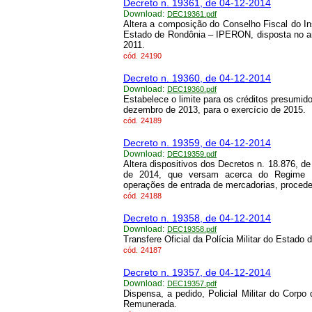
Decreto n. 19361, de 04-12-2014
Download:
DEC19361.pdf
Altera a composição do Conselho Fiscal do In
Estado de Rondônia – IPERON, disposta no art
2011.
cód.
24190
Decreto n. 19360, de 04-12-2014
Download:
DEC19360.pdf
Estabelece o limite para os créditos presumid
dezembro de 2013, para o exercício de 2015.
cód.
24189
Decreto n. 19359, de 04-12-2014
Download:
DEC19359.pdf
Altera dispositivos dos Decretos n. 18.876, d
de 2014, que versam acerca do Regime Si
operações de entrada de mercadorias, proced
cód.
24188
Decreto n. 19358, de 04-12-2014
Download:
DEC19358.pdf
Transfere Oficial da Polícia Militar do Estad
cód.
24187
Decreto n. 19357, de 04-12-2014
Download:
DEC19357.pdf
Dispensa, a pedido, Policial Militar do Corpo
Remunerada.