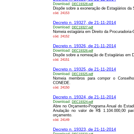
Download:
DEC19328.pdf
Dispõe sobre a exoneração de Estagiários da 
cód.
24153
Decreto n. 19327, de 21-11-2014
Download:
DEC19327.pdf
Nomeia estagiária em Direito da Procuradoria-
cód.
24152
Decreto n. 19326, de 21-11-2014
Download:
DEC19326.pdf
Dispõe sobre a nomeação de Estagiárias em Di
cód.
24151
Decreto n. 19325, de 21-11-2014
Download:
DEC19325.pdf
Nomeia membros para compor o Conselho 
CONEDE.
cód.
24150
Decreto n. 19324, de 21-11-2014
Download:
DEC19324.pdf
Abre no Orçamento-Programa Anual do Estado
Anulação no valor de R$ 1.104.000,00 par
orçamento.
cód.
24149
Decreto n. 19323, de 21-11-2014