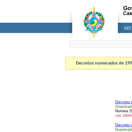
SI
Decretos numerados de
199
Decreto 
Download
Nomeia Se
cód.
10649
Decreto 
Download