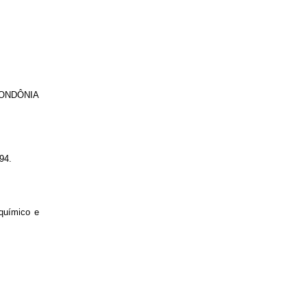
RONDÔNIA
94.
oquímico e