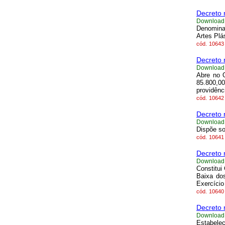
Decreto 
Download
Denomin
Artes Plá
cód.
10643
Decreto 
Download
Abre no 
85.800,0
providênc
cód.
10642
Decreto 
Download
Dispõe so
cód.
10641
Decreto 
Download
Constitui
Baixa do
Exercício
cód.
10640
Decreto 
Download
Estabele