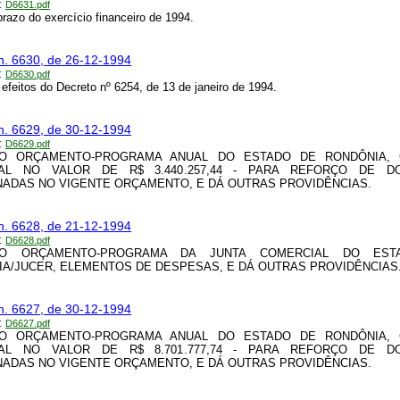
:
D6631.pdf
prazo do exercício financeiro de 1994.
n. 6630, de 26-12-1994
:
D6630.pdf
efeitos do Decreto nº 6254, de 13 de janeiro de 1994.
n. 6629, de 30-12-1994
:
D6629.pdf
O ORÇAMENTO-PROGRAMA ANUAL DO ESTADO DE RONDÔNIA, 
NAL NO VALOR DE R$ 3.440.257,44 - PARA REFORÇO DE D
ADAS NO VIGENTE ORÇAMENTO, E DÁ OUTRAS PROVIDÊNCIAS.
n. 6628, de 21-12-1994
:
D6628.pdf
NO ORÇAMENTO-PROGRAMA DA JUNTA COMERCIAL DO EST
A/JUCER, ELEMENTOS DE DESPESAS, E DÁ OUTRAS PROVIDÊNCIAS
n. 6627, de 30-12-1994
:
D6627.pdf
O ORÇAMENTO-PROGRAMA ANUAL DO ESTADO DE RONDÔNIA, 
NAL NO VALOR DE R$ 8.701.777,74 - PARA REFORÇO DE D
ADAS NO VIGENTE ORÇAMENTO, E DÁ OUTRAS PROVIDÊNCIAS.