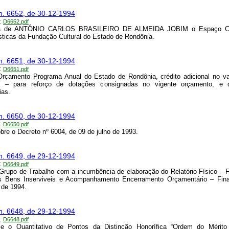
n. 6652, de 30-12-1994
:
D6652.pdf
a de ANTÔNIO CARLOS BRASILEIRO DE ALMEIDA JOBIM o Espaço Cul
sticas da Fundação Cultural do Estado de Rondônia.
n. 6651, de 30-12-1994
:
D6651.pdf
Orçamento Programa Anual do Estado de Rondônia, crédito adicional no va
0 – para reforço de dotações consignadas no vigente orçamento, e 
ias.
n. 6650, de 30-12-1994
:
D6650.pdf
bre o Decreto nº 6004, de 09 de julho de 1993.
n. 6649, de 29-12-1994
:
D6649.pdf
 Grupo de Trabalho com a incumbência de elaboração do Relatório Físico – F
s Bens Inserviveis e Acompanhamento Encerramento Orçamentário – Fina
 de 1994.
n. 6648, de 29-12-1994
:
D6648.pdf
ce o Quantitativo de Pontos da Distinção Honorífica “Ordem do Mérito