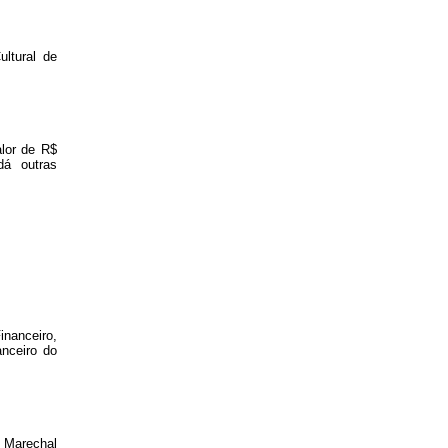
tural de
lor de R$
dá outras
inanceiro,
nceiro do
 Marechal