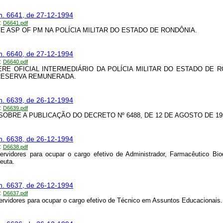
n. 6641, de 27-12-1994
:
D6641.pdf
 ASP OF PM NA POLÍCIA MILITAR DO ESTADO DE RONDÔNIA.
n. 6640, de 27-12-1994
:
D6640.pdf
RE OFICIAL INTERMEDIÁRIO DA POLÍCIA MILITAR DO ESTADO DE 
RESERVA REMUNERADA.
n. 6639, de 26-12-1994
:
D6639.pdf
SOBRE A PUBLICAÇÃO DO DECRETO Nº 6488, DE 12 DE AGOSTO DE 19
n. 6638, de 26-12-1994
:
D6638.pdf
rvidores para ocupar o cargo efetivo de Administrador, Farmacêutico Bi
peuta.
n. 6637, de 26-12-1994
:
D6637.pdf
rvidores para ocupar o cargo efetivo de Técnico em Assuntos Educacionais.