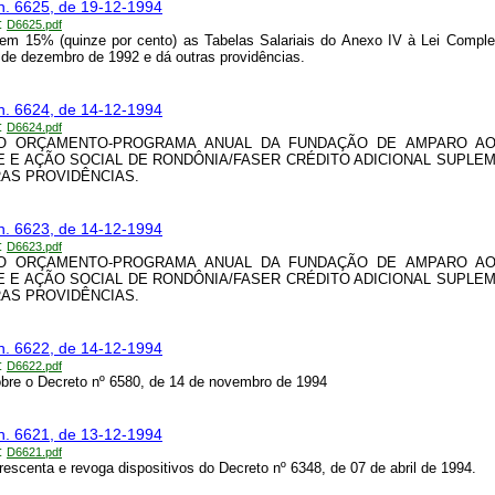
n. 6625, de 19-12-1994
:
D6625.pdf
em 15% (quinze por cento) as Tabelas Salariais do Anexo IV à Lei Compl
 de dezembro de 1992 e dá outras providências.
n. 6624, de 14-12-1994
:
D6624.pdf
O ORÇAMENTO-PROGRAMA ANUAL DA FUNDAÇÃO DE AMPARO A
 E AÇÃO SOCIAL DE RONDÔNIA/FASER CRÉDITO ADICIONAL SUPLE
AS PROVIDÊNCIAS.
n. 6623, de 14-12-1994
:
D6623.pdf
O ORÇAMENTO-PROGRAMA ANUAL DA FUNDAÇÃO DE AMPARO A
 E AÇÃO SOCIAL DE RONDÔNIA/FASER CRÉDITO ADICIONAL SUPLE
AS PROVIDÊNCIAS.
n. 6622, de 14-12-1994
:
D6622.pdf
bre o Decreto nº 6580, de 14 de novembro de 1994
n. 6621, de 13-12-1994
:
D6621.pdf
crescenta e revoga dispositivos do Decreto nº 6348, de 07 de abril de 1994.