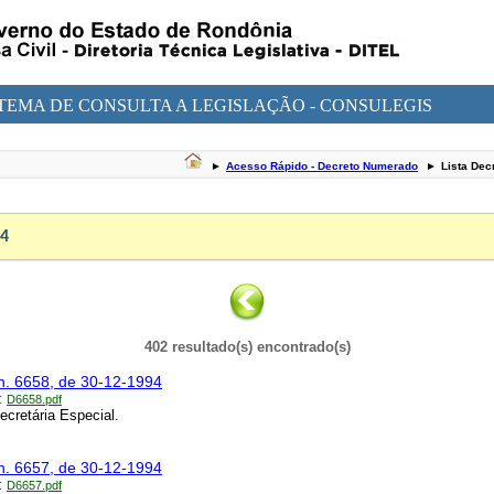
STEMA DE CONSULTA A LEGISLAÇÃO - CONSULEGIS
►
Acesso Rápido - Decreto Numerado
►
Lista De
4
402 resultado(s) encontrado(s)
n. 6658, de 30-12-1994
:
D6658.pdf
cretária Especial.
n. 6657, de 30-12-1994
:
D6657.pdf