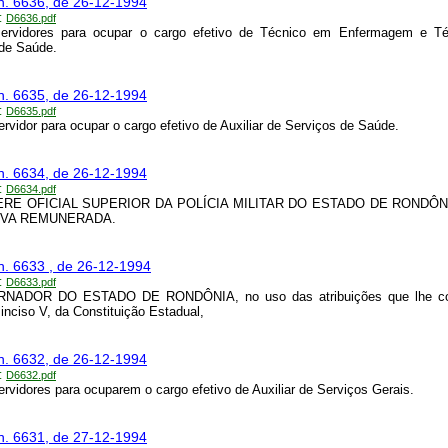
n. 6636, de 26-12-1994
:
D6636.pdf
ervidores para ocupar o cargo efetivo de Técnico em Enfermagem e T
de Saúde.
n. 6635, de 26-12-1994
:
D6635.pdf
rvidor para ocupar o cargo efetivo de Auxiliar de Serviços de Saúde.
n. 6634, de 26-12-1994
:
D6634.pdf
RE OFICIAL SUPERIOR DA POLÍCIA MILITAR DO ESTADO DE RONDÔN
RVA REMUNERADA.
n. 6633 , de 26-12-1994
:
D6633.pdf
NADOR DO ESTADO DE RONDÔNIA, no uso das atribuições que lhe co
 inciso V, da Constituição Estadual,
n. 6632, de 26-12-1994
:
D6632.pdf
rvidores para ocuparem o cargo efetivo de Auxiliar de Serviços Gerais.
n. 6631, de 27-12-1994