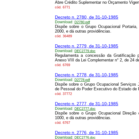
Abre Crédito Suplementar no Orçamento Vigen
cód.
6771
Decreto n. 2780, de 31-10-1985
Download:
D2780.pdf
Dispõe sobre o Grupo Ocupacional Portaria,
2000, e dá outras providências.
cód.
36489
Decreto n. 2779, de 31-10-1985
Download:
DEC2779.doc
Regulamenta a concessão da Gratificação p
Anexo VIII da Lei Complementar n° 2, de 24 
cód.
6769
Decreto n. 2778, de 31-10-1985
Download:
D2778.pdf
Dispõe sobre o Grupo Ocupacional Serviços 
de Pessoal do Poder Executivo do Estado de 
cód.
37772
Decreto n. 2777, de 31-10-1985
Download:
DEC2777.doc
Dispõe sobre o Grupo Ocupacional Direção 
1000, e dá outras providências.
cód.
6767
Decreto n. 2776, de 31-10-1985
Download:
DEC2776.doc