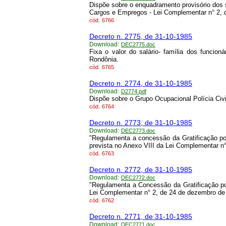
Dispõe sobre o enquadramento provisório dos 
Cargos e Empregos - Lei Complementar n° 2, 
cód.
6766
Decreto n. 2775, de 31-10-1985
Download:
DEC2775.doc
Fixa o valor do salário- família dos funcioná
Rondônia.
cód.
6765
Decreto n. 2774, de 31-10-1985
Download:
D2774.pdf
Dispõe sobre o Grupo Ocupacional Polícia Civi
cód.
6764
Decreto n. 2773, de 31-10-1985
Download:
DEC2773.doc
"Regulamenta a concessão da Gratificação po
prevista no Anexo VIII da Lei Complementar n
cód.
6763
Decreto n. 2772, de 31-10-1985
Download:
DEC2772.doc
"Regulamenta a Concessão da Gratificação po
Lei Complementar n° 2, de 24 de dezembro de
cód.
6762
Decreto n. 2771, de 31-10-1985
Download:
DEC2771.doc