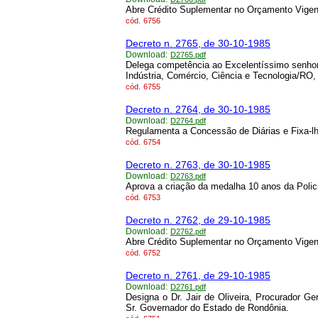
Abre Crédito Suplementar no Orçamento Vigen
cód.
6756
Decreto n. 2765, de 30-10-1985
Download:
D2765.pdf
Delega competência ao Excelentíssimo senhor
Indústria, Comércio, Ciência e Tecnologia/RO,
cód.
6755
Decreto n. 2764, de 30-10-1985
Download:
D2764.pdf
Regulamenta a Concessão de Diárias e Fixa-lh
cód.
6754
Decreto n. 2763, de 30-10-1985
Download:
D2763.pdf
Aprova a criação da medalha 10 anos da Polici
cód.
6753
Decreto n. 2762, de 29-10-1985
Download:
D2762.pdf
Abre Crédito Suplementar no Orçamento Vigen
cód.
6752
Decreto n. 2761, de 29-10-1985
Download:
D2761.pdf
Designa o Dr. Jair de Oliveira, Procurador G
Sr. Governador do Estado de Rondônia.