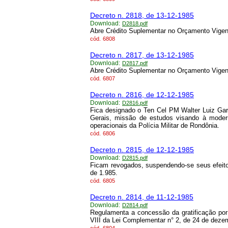
Decreto n. 2818, de 13-12-1985
Download:
D2818.pdf
Abre Crédito Suplementar no Orçamento Vigen
cód.
6808
Decreto n. 2817, de 13-12-1985
Download:
D2817.pdf
Abre Crédito Suplementar no Orçamento Vigen
cód.
6807
Decreto n. 2816, de 12-12-1985
Download:
D2816.pdf
Fica designado o Ten Cel PM Walter Luiz Garcia
Gerais, missão de estudos visando à moder
operacionais da Polícia Militar de Rondônia.
cód.
6806
Decreto n. 2815, de 12-12-1985
Download:
D2815.pdf
Ficam revogados, suspendendo-se seus efeit
de 1.985.
cód.
6805
Decreto n. 2814, de 11-12-1985
Download:
D2814.pdf
Regulamenta a concessão da gratificação por 
VIII da Lei Complementar n° 2, de 24 de deze