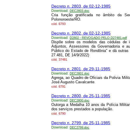
Decreto n. 2803, de 02-12-1985
Download:
DEC2803.doc
Cria função gratificada no âmbito da Se
Polonoroeste/RO.
cód.
6793
Decreto n. 2802, de 02-12-1985
Download:
D2802 - REVOGADO PELO D27481.pdf
Dispõe sobre os modelos das cédulas de id
Adjuntos, Assessores da Governadoria e au
Público do Estado de Rondônia" e dá out
27.481, DE 14/9/2022)
cód.
37481
Decreto n. 2801, de 29-11-1985
Download:
DEC2801.doc
Agrega, ao Quadro de Oficiais da Polivia Mi
José Augusto Cavalcante.
cód.
6791
Decreto n. 2800, de 25-11-1985
Download:
DEC2800.doc
Outorga a Medalha 10 anos da Polícia Militar
dos serviços prestados a população.
cód.
6790
Decreto n. 2799, de 25-11-1985
Download:
DEC2799.doc