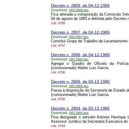
Decreto n. 2808, de 04-12-1985
Download:
DEC2808.doc
Fica alterada a composição da Comissão Setor
04 de agosto de 1983 e definida pelo Decreto 
cód.
6798
Decreto n. 2807, de 04-12-1985
Download:
DEC2807.doc
Constitui Grupo de Trabalho de Levantamento
cód.
6797
Decreto n. 2806, de 04-12-1985
Download:
DEC2806.doc
Agregar o Quadro de Oficiais da Políci
(comissionado) Walter Luiz Garcia.
cód.
6796
Decreto n. 2805, de 04-12-1985
Download:
DEC2805.doc
Passa à disposição da Secretaria de Estado d
(comissionado) Walter Luiz Garcia.
cód.
6795
Decreto n. 2804, de 02-12-1985
Download:
DEC2804.doc
Fica designado o servidor Antonio Henrique 
Assessor Jurídico da Secretaria Executiva do
cód.
6794