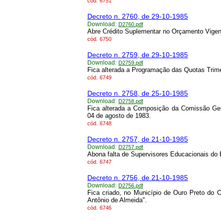
cód.
6751
Decreto n. 2760, de 29-10-1985
Download:
D2760.pdf
Abre Crédito Suplementar no Orçamento Vigen
cód.
6750
Decreto n. 2759, de 29-10-1985
Download:
D2759.pdf
Fica alterada a Programação das Quotas Trim
cód.
6749
Decreto n. 2758, de 25-10-1985
Download:
D2758.pdf
Fica alterada a Composição da Comissão Gera
04 de agosto de 1983.
cód.
6748
Decreto n. 2757, de 21-10-1985
Download:
D2757.pdf
Abona falta de Supervisores Educacionais do
cód.
6747
Decreto n. 2756, de 21-10-1985
Download:
D2756.pdf
Fica criado, no Município de Ouro Preto do 
Antônio de Almeida".
cód.
6746