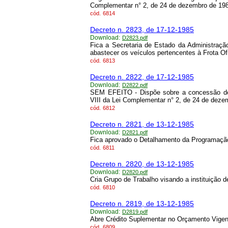
Complementar n° 2, de 24 de dezembro de 19
cód.
6814
Decreto n. 2823, de 17-12-1985
Download:
D2823.pdf
Fica a Secretaria de Estado da Administração
abastecer os veículos pertencentes à Frota Of
cód.
6813
Decreto n. 2822, de 17-12-1985
Download:
D2822.pdf
SEM EFEITO - Dispõe sobre a concessão de g
VIII da Lei Complementar n° 2, de 24 de deze
cód.
6812
Decreto n. 2821, de 13-12-1985
Download:
D2821.pdf
Fica aprovado o Detalhamento da Programaçã
cód.
6811
Decreto n. 2820, de 13-12-1985
Download:
D2820.pdf
Cria Grupo de Trabalho visando a instituição
cód.
6810
Decreto n. 2819, de 13-12-1985
Download:
D2819.pdf
Abre Crédito Suplementar no Orçamento Vigen
cód.
6809