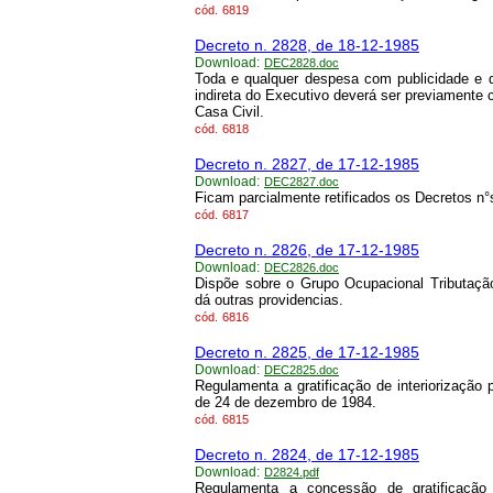
cód.
6819
Decreto n. 2828, de 18-12-1985
Download:
DEC2828.doc
Toda e qualquer despesa com publicidade e d
indireta do Executivo deverá ser previamente
Casa Civil.
cód.
6818
Decreto n. 2827, de 17-12-1985
Download:
DEC2827.doc
Ficam parcialmente retificados os Decretos n°
cód.
6817
Decreto n. 2826, de 17-12-1985
Download:
DEC2826.doc
Dispõe sobre o Grupo Ocupacional Tributaçã
dá outras providencias.
cód.
6816
Decreto n. 2825, de 17-12-1985
Download:
DEC2825.doc
Regulamenta a gratificação de interiorização
de 24 de dezembro de 1984.
cód.
6815
Decreto n. 2824, de 17-12-1985
Download:
D2824.pdf
Regulamenta a concessão de gratificação 