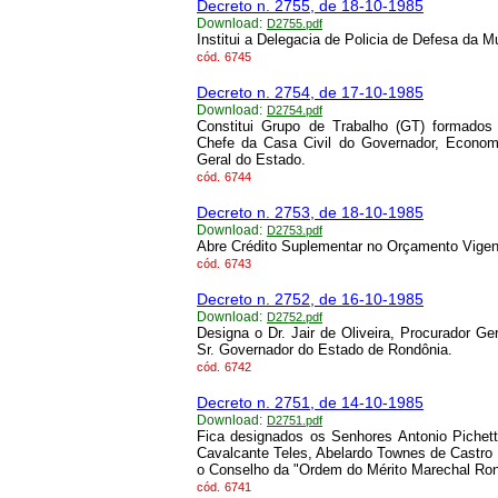
Decreto n. 2755, de 18-10-1985
Download:
D2755.pdf
Institui a Delegacia de Policia de Defesa da Mu
cód.
6745
Decreto n. 2754, de 17-10-1985
Download:
D2754.pdf
Constitui Grupo de Trabalho (GT) formados 
Chefe da Casa Civil do Governador, Economis
Geral do Estado.
cód.
6744
Decreto n. 2753, de 18-10-1985
Download:
D2753.pdf
Abre Crédito Suplementar no Orçamento Vigen
cód.
6743
Decreto n. 2752, de 16-10-1985
Download:
D2752.pdf
Designa o Dr. Jair de Oliveira, Procurador G
Sr. Governador do Estado de Rondônia.
cód.
6742
Decreto n. 2751, de 14-10-1985
Download:
D2751.pdf
Fica designados os Senhores Antonio Pichett
Cavalcante Teles, Abelardo Townes de Castro
o Conselho da "Ordem do Mérito Marechal Ro
cód.
6741