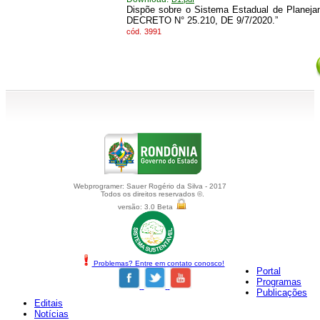
Dispõe sobre o Sistema Estadual de Plane
DECRETO N° 25.210, DE 9/7/2020.”
cód.
3991
Webprogramer: Sauer Rogério da Silva - 2017
Todos os direitos reservados ©.
versão: 3.0 Beta
Problemas? Entre em contato conosco!
Portal
Programas
Publicações
Editais
Notícias