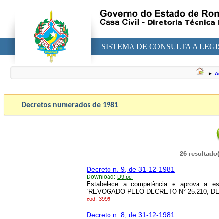
SISTEMA DE CONSULTA A LEG
►
A
Decretos numerados de
1981
26 resultado
Decreto n. 9, de 31-12-1981
Download:
D9.pdf
Estabelece a competência e aprova a est
“REVOGADO PELO DECRETO N° 25.210, DE 9
cód.
3999
Decreto n. 8, de 31-12-1981