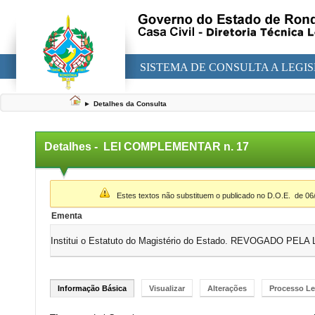
SISTEMA DE CONSULTA A LEGI
►
Detalhes da Consulta
Detalhes -
LEI COMPLEMENTAR n. 17
▼
Estes textos não substituem o publicado no D.O.E.
de 06
Ementa
Institui o Estatuto do Magistério do Estado. REVOGADO PE
Informação Básica
Visualizar
Alterações
Processo Le