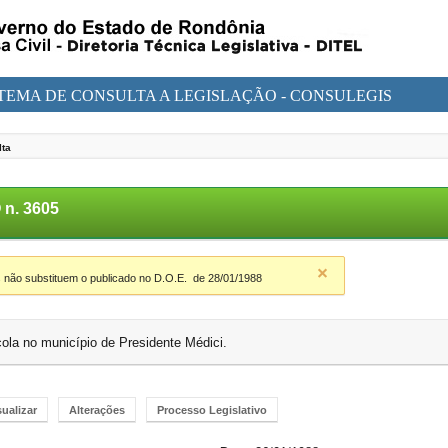
STEMA DE CONSULTA A LEGISLAÇÃO - CONSULEGIS
lta
n. 3605
 não substituem o publicado no D.O.E.
de 28/01/1988
la no município de Presidente Médici.
sualizar
Alterações
Processo Legislativo