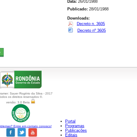
Data:
26/01/1988
Publicado:
28/01/1988
Downloads:
Decreto n. 3605
Decreto nº 3605
amer: Sauer Rogério da Silva - 2017
odos os direitos reservados ©.
versão: 3.0 Beta
Portal
Programas
blemas? Entre em contato conosco!
Publicações
Editais