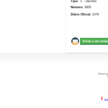
Tipo:
-
Decreto
4
Número:
3605
Diário Oficial:
1479
Webprogr
T
Pro