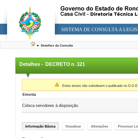
SISTEMA DE CONSULTA A LEGI
►
Detalhes da Consulta
Detalhes -
DECRETO n. 321
▼
Estes textos não substituem o publicado no D.O.E
Ementa
Coloca servidores à disposição.
Informação Básica
Visualizar
Alterações
Processo Le