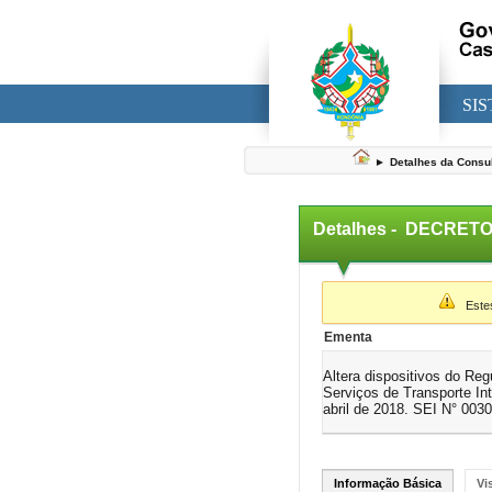
SI
►
Detalhes da Consu
Detalhes -
DECRETO 
▼
Estes 
Ementa
Altera dispositivos do Re
Serviços de Transporte In
abril de 2018. SEI N° 003
Informação Básica
Vi