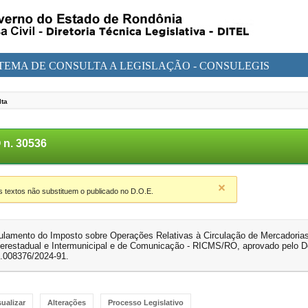
STEMA DE CONSULTA A LEGISLAÇÃO - CONSULEGIS
lta
n. 30536
textos não substituem o publicado no D.O.E.
gulamento do Imposto sobre Operações Relativas à Circulação de Mercadoria
terestadual e Intermunicipal e de Comunicação - RICMS/RO, aprovado pelo De
0.008376/2024-91.
sualizar
Alterações
Processo Legislativo