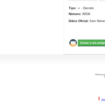
Tipo:
-
Decreto
4
Número:
30536
Diário Oficial:
Sem Número
Webprogr
T
Pro