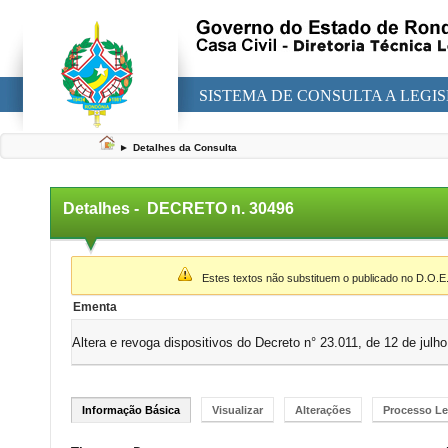
SISTEMA DE CONSULTA A LEGI
►
Detalhes da Consulta
Detalhes -
DECRETO n. 30496
▼
Estes textos não substituem o publicado no D.O.E
Ementa
Altera e revoga dispositivos do Decreto n° 23.011, de 12 de jul
Informação Básica
Visualizar
Alterações
Processo Le