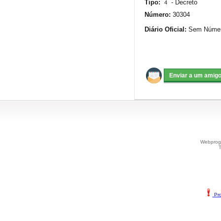
Tipo:
-
Decreto
4
Número:
30304
Diário Oficial:
Sem Número
Webprogr
T
Pro