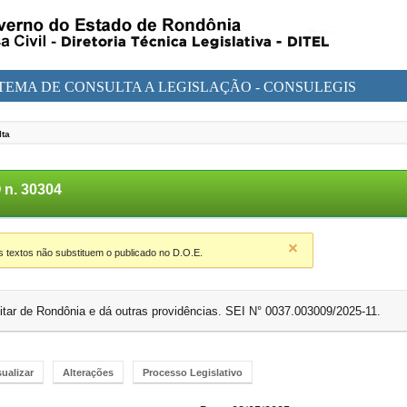
STEMA DE CONSULTA A LEGISLAÇÃO - CONSULEGIS
lta
n. 30304
textos não substituem o publicado no D.O.E.
litar de Rondônia e dá outras providências. SEI N° 0037.003009/2025-11.
sualizar
Alterações
Processo Legislativo