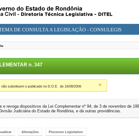
STEMA DE CONSULTA A LEGISLAÇÃO - CONSULEGIS
lta
LEMENTAR n. 347
 não substituem o publicado no D.O.E.
de 16/08/2006
me e revoga dispositivos da Lei Complementar nº 94, de 3 de novembro de 199
ivisão Judiciária do Estado de Rondônia, e dá outras providências.
sualizar
Alterações
Processo Legislativo