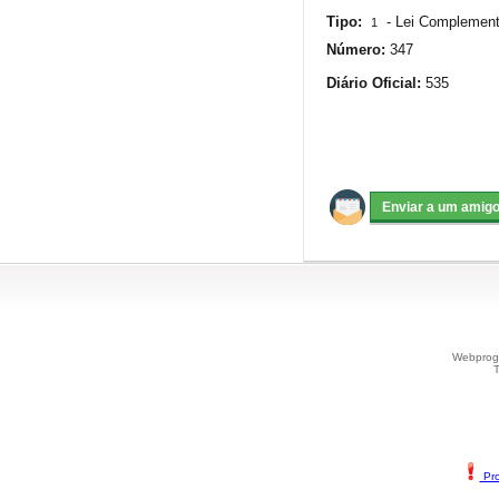
Tipo:
-
Lei Complement
1
Número:
347
Diário Oficial:
535
Webprogr
T
Pro