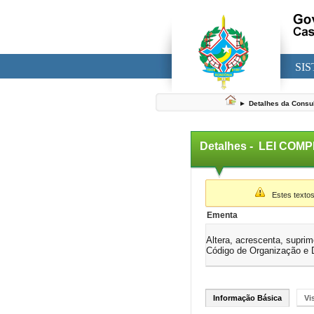
SI
►
Detalhes da Consu
Detalhes -
LEI COMP
▼
Estes textos
Ementa
Altera, acrescenta, supri
Código de Organização e D
Informação Básica
Vi