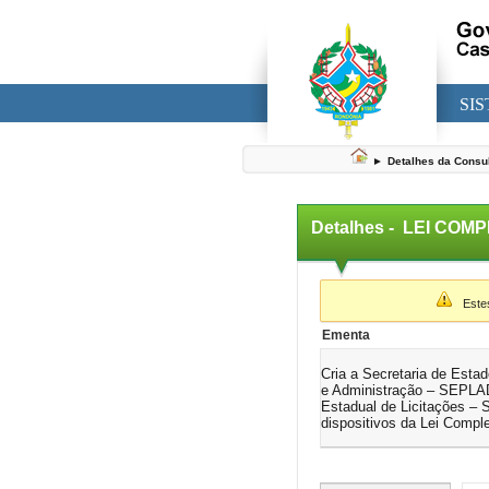
SI
►
Detalhes da Consu
Detalhes -
LEI COMP
▼
Estes 
Ementa
Cria a Secretaria de Esta
e Administração – SEPLAD
Estadual de Licitações –
dispositivos da Lei Comple