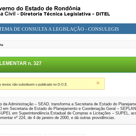
STEMA DE CONSULTA A LEGISLAÇÃO - CONSULEGIS
lta
LEMENTAR n. 327
textos não substituem o publicado no D.O.E.
do da Administração – SEAD, transforma a Secretaria de Estado do Planejam
 em Secretaria de Estado do Planejamento e Coordenação Geral – SEPLAN,
 SUPEL em Superintendência Estadual de Compras e Licitações – SUPEL, ac
mentar nº 224, de 4 de janeiro de 2000, e dá outras providências.