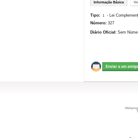
Informação Básica
Vi
Tipo:
-
Lei Complement
1
Número:
327
Diário Oficial:
Sem Número
Webprogr
T