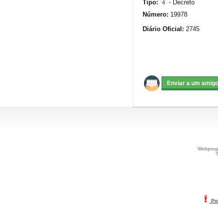
Tipo:
-
Decreto
4
Número:
19978
Diário Oficial:
2745
Webprogr
T
Pro