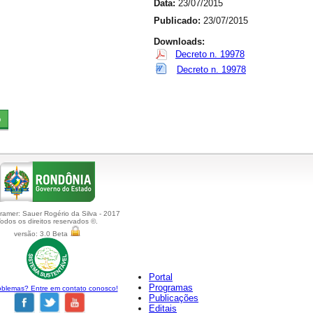
Data:
23/07/2015
Publicado:
23/07/2015
Downloads:
Decreto n. 19978
Decreto n. 19978
amer: Sauer Rogério da Silva - 2017
odos os direitos reservados ©.
versão: 3.0 Beta
Portal
Programas
blemas? Entre em contato conosco!
Publicações
Editais