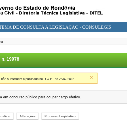
STEMA DE CONSULTA A LEGISLAÇÃO - CONSULEGIS
lta
n. 19978
 não substituem o publicado no D.O.E.
de 23/07/2015
 em concurso público para ocupar cargo efetivo.
sualizar
Alterações
Processo Legislativo