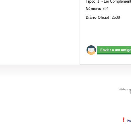
Tipo:
-
Lei Complement
1
Número:
794
Diário Oficial:
2538
Webprogr
T
Pro