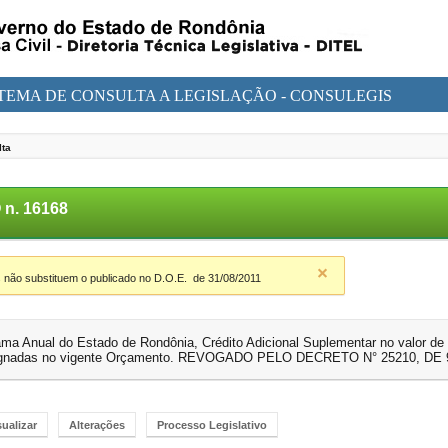
STEMA DE CONSULTA A LEGISLAÇÃO - CONSULEGIS
lta
n. 16168
 não substituem o publicado no D.O.E.
de 31/08/2011
a Anual do Estado de Rondônia, Crédito Adicional Suplementar no valor de
signadas no vigente Orçamento. REVOGADO PELO DECRETO N° 25210, DE 9
sualizar
Alterações
Processo Legislativo