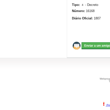
Tipo:
-
Decreto
4
Número:
16168
Diário Oficial:
1807
Webprogr
T
Pro