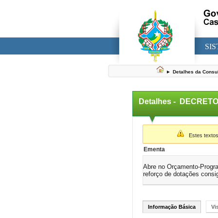
SI
►
Detalhes da Consu
Detalhes -
DECRETO 
▼
Estes textos
Ementa
Abre no Orçamento-Program
reforço de dotações con
Informação Básica
Vi