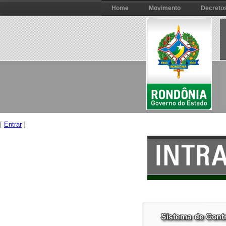
Home
Movimento
Decreto
[
Entrar
]