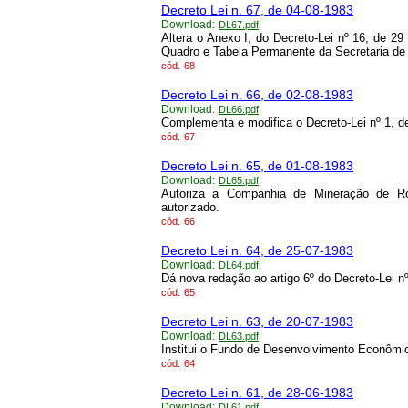
Decreto Lei n. 67, de 04-08-1983
Download:
DL67.pdf
Altera o Anexo I, do Decreto-Lei nº 16, de 2
Quadro e Tabela Permanente da Secretaria de E
cód.
68
Decreto Lei n. 66, de 02-08-1983
Download:
DL66.pdf
Complementa e modifica o Decreto-Lei nº 1, 
cód.
67
Decreto Lei n. 65, de 01-08-1983
Download:
DL65.pdf
Autoriza a Companhia de Mineração de Ro
autorizado.
cód.
66
Decreto Lei n. 64, de 25-07-1983
Download:
DL64.pdf
Dá nova redação ao artigo 6º do Decreto-Lei 
cód.
65
Decreto Lei n. 63, de 20-07-1983
Download:
DL63.pdf
Institui o Fundo de Desenvolvimento Econômi
cód.
64
Decreto Lei n. 61, de 28-06-1983
Download:
DL61.pdf