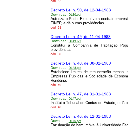
cód.
52
Decreto Lei n. 50, de 12-04-1983
Download:
DL50.pdf
Autoriza o Poder Executivo a contrair emprés
FINEP, e dá outras providências.
cód.
51
Decreto Lei n. 49, de 11-04-1983
Download:
DL49.pdf
Constitui a Companhia de Habitação Po
providências.
cód.
50
Decreto Lei n. 48, de 08-02-1983
Download:
DL48.pdf
Estabelece limites de remuneração mensal p
Empresas Públicas e Sociedade de Economi
Rondônia.
cód.
49
Decreto Lei n. 47, de 31-01-1983
Download:
DL47.pdf
Institui o Tribunal de Contas do Estado, e dá o
cód.
48
Decreto Lei n. 46, de 12-01-1983
Download:
DL46.pdf
Faz doação de bem imóvel à Universidade Fed