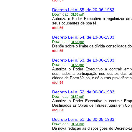
cód.
57
Decreto Lei n. 55, de 20-06-1983
Download:
DL55.pdf
Autoriza o Poder Executivo a regularizar ár
seus ocupantes de boa fé.
cód.
56
Decreto Lei n. 54, de 13-06-1983
Download:
DL54.pdf
Dispõe sobre o limite da dívida consolidada d
cód.
55
Decreto Lei n. 53, de 13-06-1983
Download:
DL53.pdf
Autoriza o Poder Executivo a contrair em
destinados a participação nos custos das o
cidade de Porto Velho, e dá outras providência
cód.
54
Decreto Lei n. 52, de 06-06-1983
Download:
DL52.pdf
Autoriza o Poder Executivo a contrair Em
Destinados às Obras de Infraestrutura em Conj
cód.
53
Decreto Lei n. 51, de 30-05-1983
Download:
DL51.pdf
Dá nova redação às disposições do Decreto-Lei