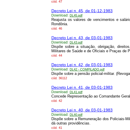
cód.
47
Decreto Lei n. 45, de 01-12-1983
Download:
DL45.pdf
Reajusta os valores de vencimentos e salári
Rondônia.
cód.
46
Decreto Lei n. 43, de 03-01-1983
Download:
DL43.pdf
Dispõe sobre a situação, obrigação, direitos
Militares de Saúde e de Oficiais e Praças de Po
cód.
44
Decreto Lei n. 42, de 03-01-1983
Download:
DL42 - COMPILADO.pdf
Dispõe sobre a pensão policial-militar. (Revoga
cód.
36112
Decreto Lei n. 41, de 03-01-1983
Download:
DL41.pdf
Concede Representação ao Comandante Geral d
cód.
42
Decreto Lei n. 40, de 03-01-1983
Download:
DL40.pdf
Dispõe sobre a Remuneração dos Policiais-Mili
dá outras providências.
cód.
41