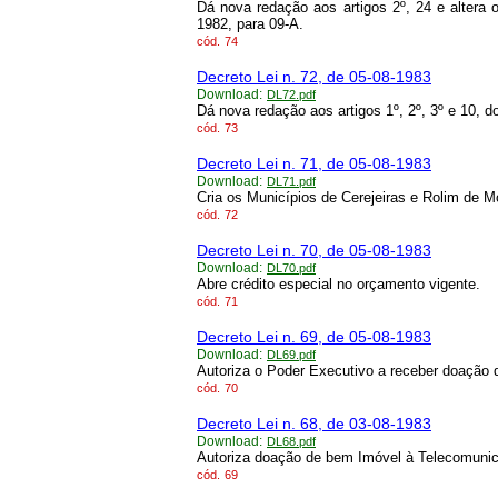
Dá nova redação aos artigos 2º, 24 e altera
1982, para 09-A.
cód.
74
Decreto Lei n. 72, de 05-08-1983
Download:
DL72.pdf
Dá nova redação aos artigos 1º, 2º, 3º e 10, 
cód.
73
Decreto Lei n. 71, de 05-08-1983
Download:
DL71.pdf
Cria os Municípios de Cerejeiras e Rolim de M
cód.
72
Decreto Lei n. 70, de 05-08-1983
Download:
DL70.pdf
Abre crédito especial no orçamento vigente.
cód.
71
Decreto Lei n. 69, de 05-08-1983
Download:
DL69.pdf
Autoriza o Poder Executivo a receber doação 
cód.
70
Decreto Lei n. 68, de 03-08-1983
Download:
DL68.pdf
Autoriza doação de bem Imóvel à Telecomun
cód.
69