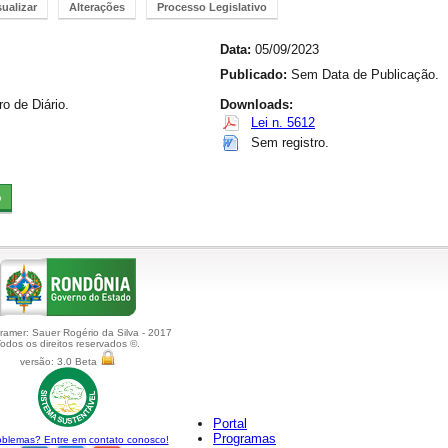
sualizar
Alterações
Processo Legislativo
Data:
05/09/2023
Publicado:
Sem Data de Publicação.
 de Diário.
Downloads:
Lei n. 5612
Sem registro.
amer: Sauer Rogério da Silva - 2017
odos os direitos reservados ©.
versão: 3.0 Beta
Portal
Programas
blemas? Entre em contato conosco!