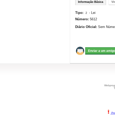
Informação Básica
Vi
Tipo:
-
Lei
2
Número:
5612
Diário Oficial:
Sem Número
Webprogr
T
Pro