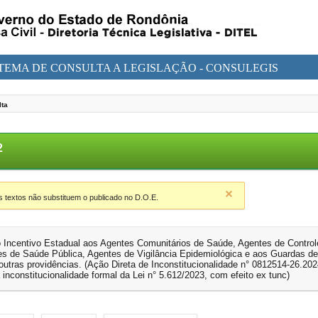
STEMA DE CONSULTA A LEGISLAÇÃO - CONSULEGIS
lta
12
textos não substituem o publicado no D.O.E.
o Incentivo Estadual aos Agentes Comunitários de Saúde, Agentes de Contro
es de Saúde Pública, Agentes de Vigilância Epidemiológica e aos Guardas d
outras providências. (Ação Direta de Inconstitucionalidade n° 0812514-26.202
 inconstitucionalidade formal da Lei n° 5.612/2023, com efeito ex tunc)