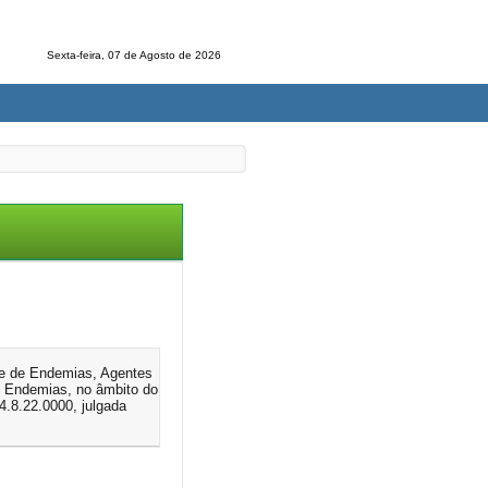
Sexta-feira, 07 de Agosto de 2026
le de Endemias, Agentes
e Endemias, no âmbito do
4.8.22.0000, julgada