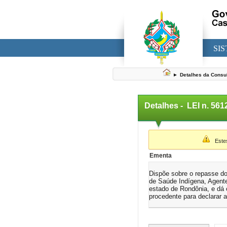
SI
►
Detalhes da Consu
Detalhes -
LEI n. 56
▼
Estes 
Ementa
Dispõe sobre o repasse d
de Saúde Indígena, Agent
estado de Rondônia, e dá 
procedente para declarar a