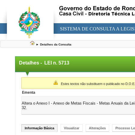
SISTEMA DE CONSULTA A LEGI
►
Detalhes da Consulta
Detalhes -
LEI n. 5713
▼
Estes textos não substituem o publicado no D.O.E
Ementa
Altera o Anexo I - Anexo de Metas Fiscais - Metas Anuais da Lei
32.
Informação Básica
Visualizar
Alterações
Processo Le