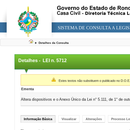
SISTEMA DE CONSULTA A LEGI
►
Detalhes da Consulta
Detalhes -
LEI n. 5712
▼
Estes textos não substituem o publicado no D.O.E
Ementa
Altera dispositivos e o Anexo Único da Lei n° 5.111, de 1° de o
Informação Básica
Visualizar
Alterações
Processo Le