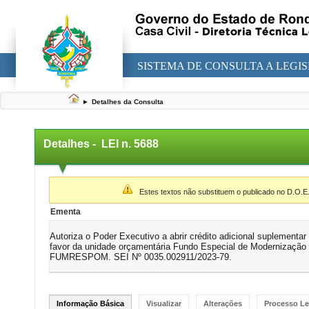
SISTEMA DE CONSULTA A LEGI
►
Detalhes da Consulta
Detalhes -
LEI n. 5688
▼
Estes textos não substituem o publicado no D.O.E
Ementa
Autoriza o Poder Executivo a abrir crédito adicional suplementa
favor da unidade orçamentária Fundo Especial de Modernização 
FUMRESPOM. SEI Nº 0035.002911/2023-79.
Informação Básica
Visualizar
Alterações
Processo Le