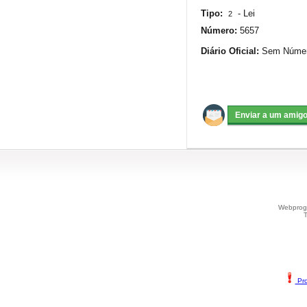
Tipo:
-
Lei
2
Número:
5657
Diário Oficial:
Sem Número
Webprogr
T
Pro