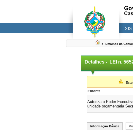
SI
►
Detalhes da Consu
Detalhes -
LEI n. 56
▼
Estes 
Ementa
Autoriza o Poder Executivo
unidade orçamentária Sec
Informação Básica
Vi