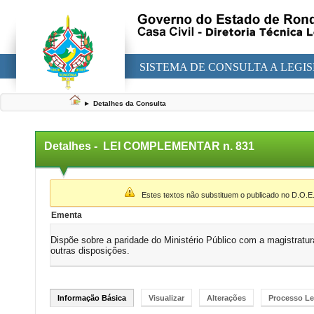
SISTEMA DE CONSULTA A LEGI
►
Detalhes da Consulta
Detalhes -
LEI COMPLEMENTAR n. 831
▼
Estes textos não substituem o publicado no D.O.E
Ementa
Dispõe sobre a paridade do Ministério Público com a magistratura
outras disposições.
Informação Básica
Visualizar
Alterações
Processo Le