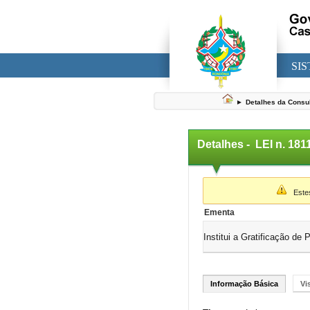
SI
►
Detalhes da Consu
Detalhes -
LEI n. 181
▼
Estes 
Ementa
Institui a Gratificação d
Informação Básica
Vi