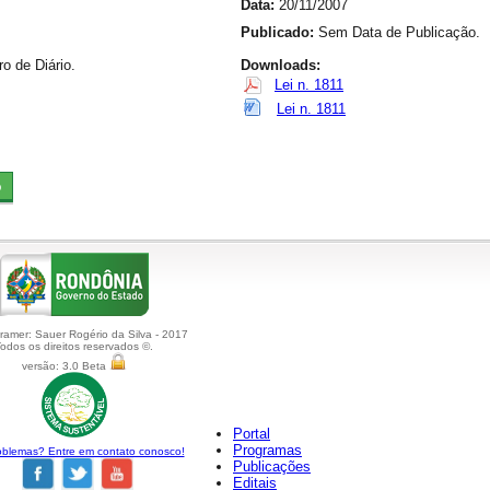
Data:
20/11/2007
Publicado:
Sem Data de Publicação.
 de Diário.
Downloads:
Lei n. 1811
Lei n. 1811
amer: Sauer Rogério da Silva - 2017
odos os direitos reservados ©.
versão: 3.0 Beta
Portal
Programas
blemas? Entre em contato conosco!
Publicações
Editais