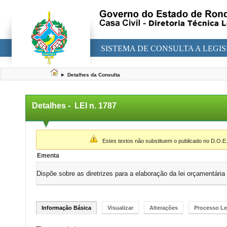
SISTEMA DE CONSULTA A LEGI
►
Detalhes da Consulta
Detalhes -
LEI n. 1787
▼
Estes textos não substituem o publicado no D.O.E
Ementa
Dispõe sobre as diretrizes para a elaboração da lei orçamentária
Informação Básica
Visualizar
Alterações
Processo Le