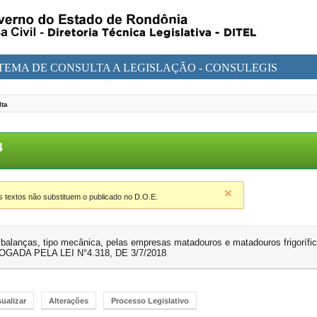
STEMA DE CONSULTA A LEGISLAÇÃO - CONSULEGIS
lta
24
textos não substituem o publicado no D.O.E.
 balanças, tipo mecânica, pelas empresas matadouros e matadouros frigorífi
VOGADA PELA LEI N°4.318, DE 3/7/2018
sualizar
Alterações
Processo Legislativo