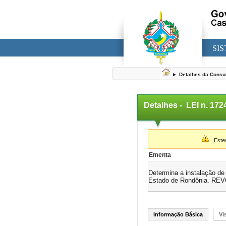
SI
►
Detalhes da Consu
Detalhes -
LEI n. 17
▼
Estes 
Ementa
Determina a instalação de
Estado de Rondônia. RE
Informação Básica
Vi