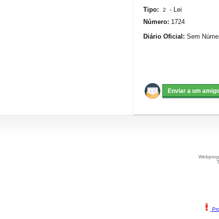
Tipo:
-
Lei
2
Número:
1724
Diário Oficial:
Sem Número
Webprogr
T
Pro