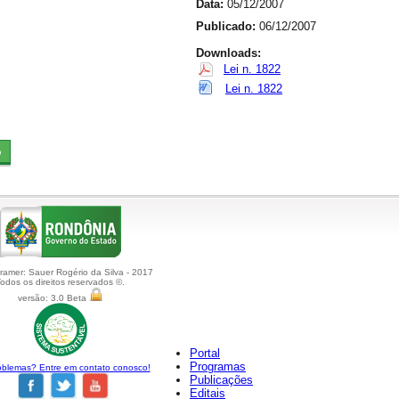
Data:
05/12/2007
Publicado:
06/12/2007
Downloads:
Lei n. 1822
Lei n. 1822
amer: Sauer Rogério da Silva - 2017
odos os direitos reservados ©.
versão: 3.0 Beta
Portal
Programas
blemas? Entre em contato conosco!
Publicações
Editais