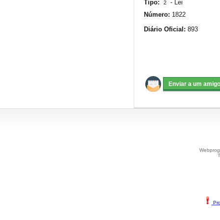
Tipo:
-
Lei
2
Número:
1822
Diário Oficial:
893
Webprogr
T
Pro