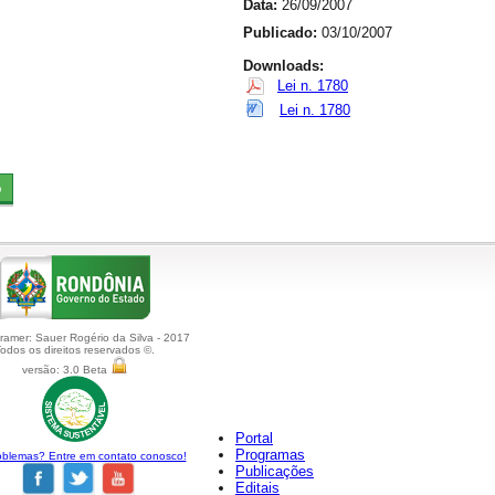
Data:
26/09/2007
Publicado:
03/10/2007
Downloads:
Lei n. 1780
Lei n. 1780
amer: Sauer Rogério da Silva - 2017
odos os direitos reservados ©.
versão: 3.0 Beta
Portal
Programas
blemas? Entre em contato conosco!
Publicações
Editais