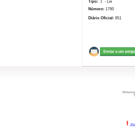
Tipo:
-
Lei
2
Número:
1780
Diário Oficial:
851
Webprogr
T
Pro