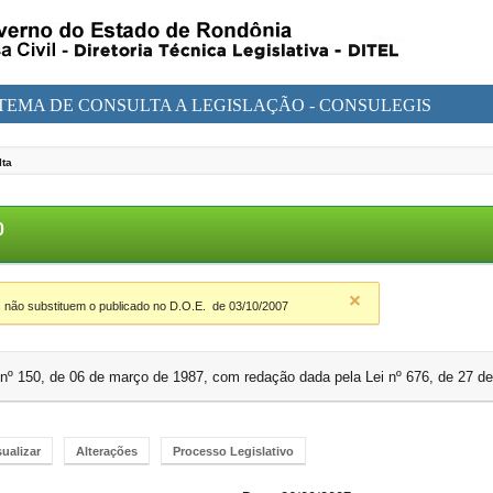
STEMA DE CONSULTA A LEGISLAÇÃO - CONSULEGIS
lta
80
 não substituem o publicado no D.O.E.
de 03/10/2007
ei nº 150, de 06 de março de 1987, com redação dada pela Lei nº 676, de 27 d
sualizar
Alterações
Processo Legislativo