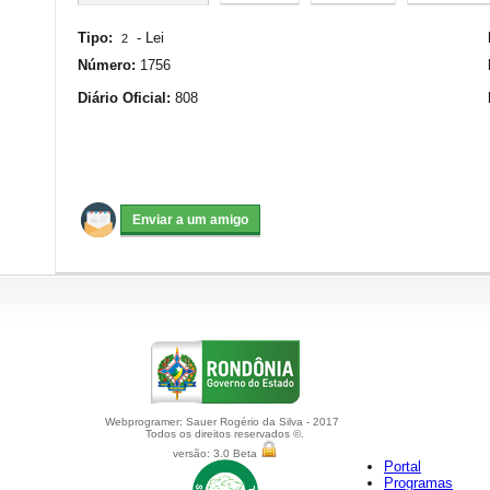
Tipo:
-
Lei
2
Número:
1756
Diário Oficial:
808
Webprogramer: Sauer Rogério da Silva - 2017
Todos os direitos reservados ©.
versão: 3.0 Beta
Portal
Programas