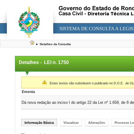
SISTEMA DE CONSULTA A LEGI
►
Detalhes da Consulta
Detalhes -
LEI n. 1750
▼
Estes textos não substituem o publicado no D.O.E.
de 01
Ementa
Dá nova redação ao inciso I do artigo 22 da Lei nº 1.659, de 8 d
Informação Básica
Visualizar
Alterações
Processo Le