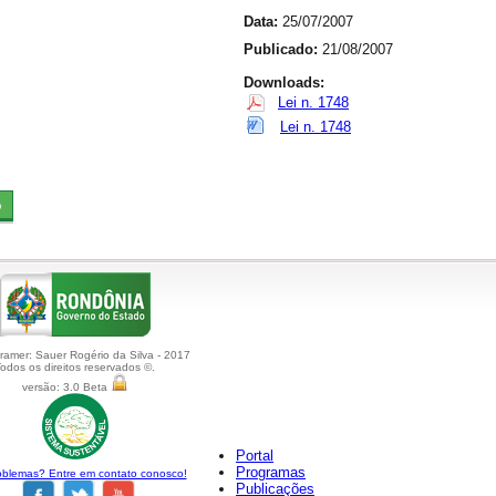
Data:
25/07/2007
Publicado:
21/08/2007
Downloads:
Lei n. 1748
Lei n. 1748
amer: Sauer Rogério da Silva - 2017
odos os direitos reservados ©.
versão: 3.0 Beta
Portal
Programas
blemas? Entre em contato conosco!
Publicações