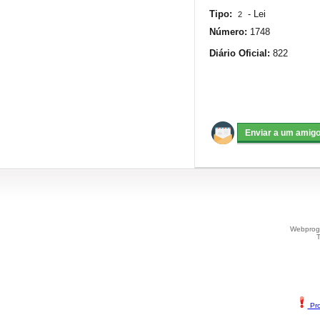
Tipo:
-
Lei
2
Número:
1748
Diário Oficial:
822
Webprogr
T
Pro