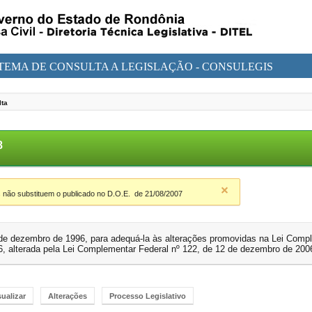
STEMA DE CONSULTA A LEGISLAÇÃO - CONSULEGIS
lta
48
 não substituem o publicado no D.O.E.
de 21/08/2007
7 de dezembro de 1996, para adequá-la às alterações promovidas na Lei Compl
, alterada pela Lei Complementar Federal nº 122, de 12 de dezembro de 200
sualizar
Alterações
Processo Legislativo