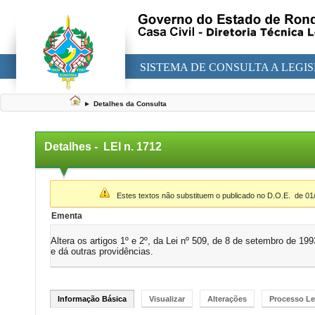
SISTEMA DE CONSULTA A LEGI
►
Detalhes da Consulta
Detalhes -
LEI n. 1712
▼
Estes textos não substituem o publicado no D.O.E.
de 01
Ementa
Altera os artigos 1º e 2º, da Lei nº 509, de 8 de setembro de 199
e dá outras providências.
Informação Básica
Visualizar
Alterações
Processo Le