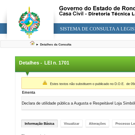
SISTEMA DE CONSULTA A LEGI
►
Detalhes da Consulta
Detalhes -
LEI n. 1701
▼
Estes textos não substituem o publicado no D.O.E.
de 09
Ementa
Declara de utilidade pública a Augusta e Respeitável Loja Simb
Informação Básica
Visualizar
Alterações
Processo Le