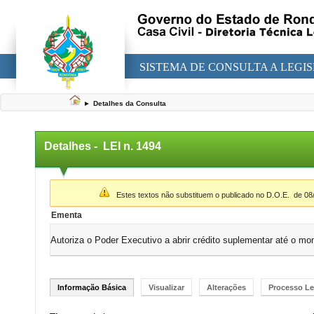
SISTEMA DE CONSULTA A LEGI
►
Detalhes da Consulta
Detalhes -
LEI n. 1494
▼
Estes textos não substituem o publicado no D.O.E.
de 08
Ementa
Autoriza o Poder Executivo a abrir crédito suplementar até o mo
Informação Básica
Visualizar
Alterações
Processo Le