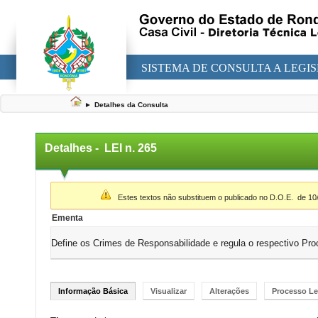
SISTEMA DE CONSULTA A LEGI
►
Detalhes da Consulta
Detalhes -
LEI n. 265
▼
Estes textos não substituem o publicado no D.O.E.
de 10
Ementa
Define os Crimes de Responsabilidade e regula o respectivo Pr
Informação Básica
Visualizar
Alterações
Processo Le